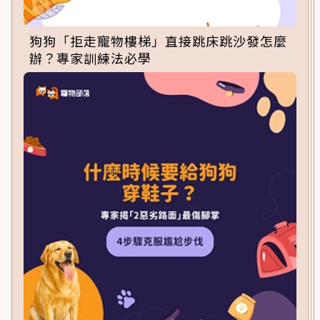
狗狗「拒走寵物樓梯」直接跳床跳沙發怎麼
辦？專家訓練法必學