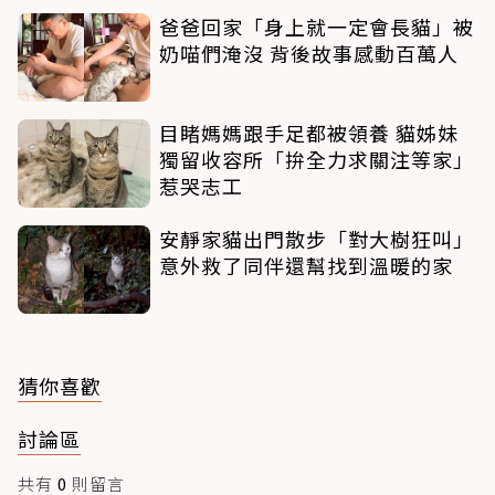
爸爸回家「身上就一定會長貓」被
奶喵們淹沒 背後故事感動百萬人
目睹媽媽跟手足都被領養 貓姊妹
獨留收容所「拚全力求關注等家」
惹哭志工
安靜家貓出門散步「對大樹狂叫」
意外救了同伴還幫找到溫暖的家
猜你喜歡
討論區
共有
0
則留言