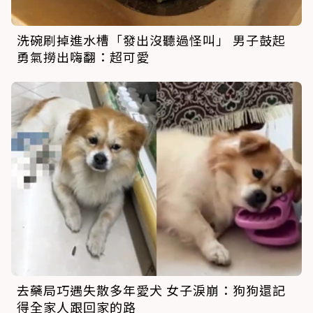
洗碗刷掉進水槽「發出沒聽過怪叫」 男子鼓起
勇氣撈出嗨翻：超可愛
去藥局巧遇失散多年愛犬 女子淚崩：狗狗還記
得全家人跟回家的路