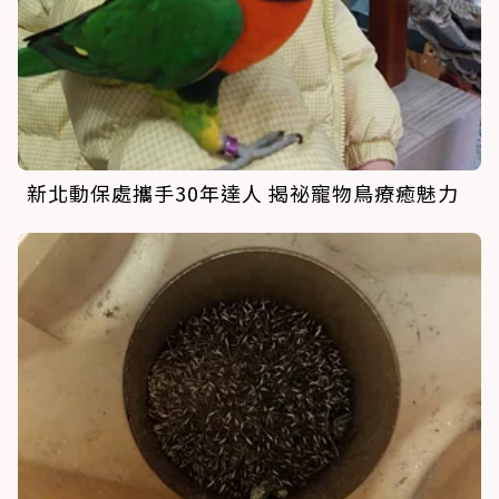
新北動保處攜手30年達人 揭祕寵物鳥療癒魅力