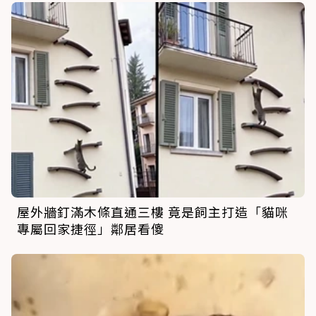
屋外牆釘滿木條直通三樓 竟是飼主打造「貓咪
專屬回家捷徑」鄰居看傻