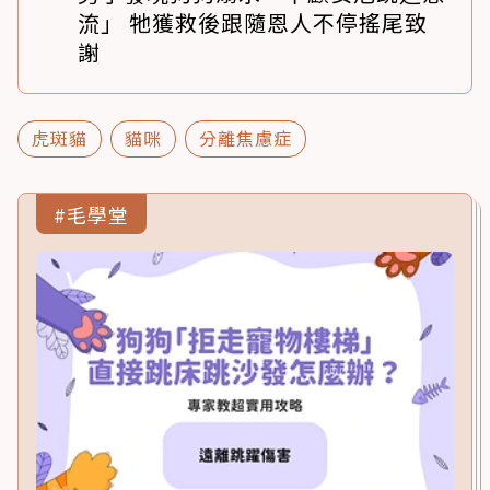
流」 牠獲救後跟隨恩人不停搖尾致
謝
虎斑貓
貓咪
分離焦慮症
#毛學堂