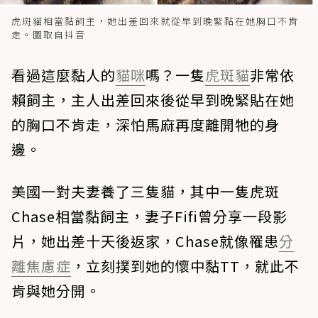
虎斑貓相當黏飼主，她出差回來就從早到晚緊黏在她胸口不肯
走。圖取自抖音
看過這麼黏人的
貓咪
嗎？一隻
虎斑貓
非常依
賴飼主，主人出差回來後從早到晚緊貼在她
的胸口不肯走，深怕馬麻再度離開牠的身
邊。
美國一對夫妻養了三隻貓，其中一隻虎斑
Chase相當黏飼主，妻子Fifi曾分享一段影
片，她出差十天後返家，Chase就像罹患
分
離焦慮症
，立刻撲到她的懷中黏TT，就此不
肯與她分開。