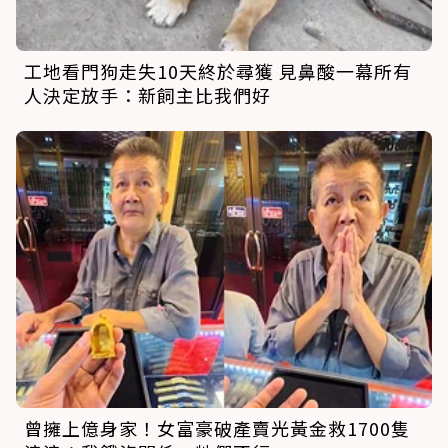
工地看門狗走失10天終於尋獲 見鼻酸一幕所有
人決定放手：新飼主比我們好
曾擁上億身家！女富豪破產賣光黃金救1700隻