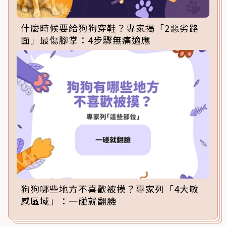
什麼時候要給狗狗穿鞋？專家揭「2惡劣路
面」最傷腳掌：4步驟無痛適應
狗狗哪些地方不喜歡被摸？專家列「4大敏
感區域」：一碰就翻臉