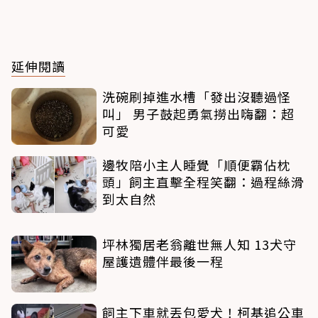
延伸閱讀
洗碗刷掉進水槽「發出沒聽過怪
叫」 男子鼓起勇氣撈出嗨翻：超
可愛
邊牧陪小主人睡覺「順便霸佔枕
頭」飼主直擊全程笑翻：過程絲滑
到太自然
坪林獨居老翁離世無人知 13犬守
屋護遺體伴最後一程
飼主下車就丟包愛犬！柯基追公車