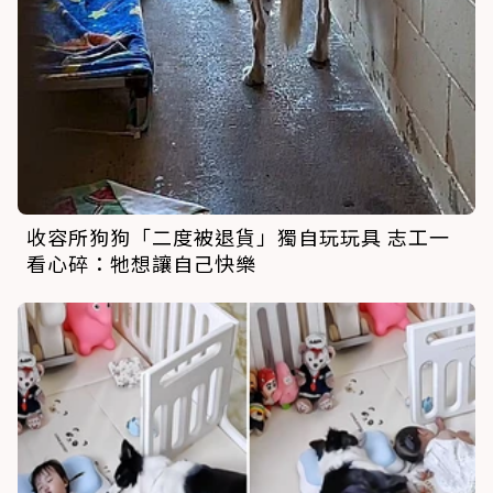
收容所狗狗「二度被退貨」獨自玩玩具 志工一
看心碎：牠想讓自己快樂