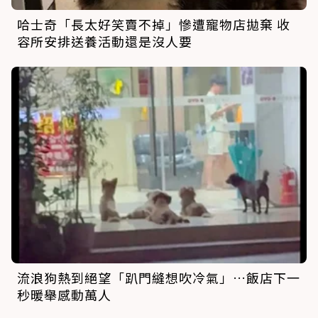
哈士奇「長太好笑賣不掉」慘遭寵物店拋棄 收
容所安排送養活動還是沒人要
流浪狗熱到絕望「趴門縫想吹冷氣」…飯店下一
秒暖舉感動萬人