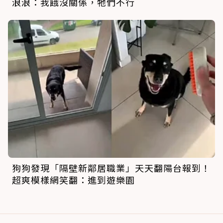
浪浪：我餓沒關係，牠們不行
狗狗發現「隔壁新鄰居職業」天天翻陽台報到！
超爽模樣網笑翻：進到遊樂園