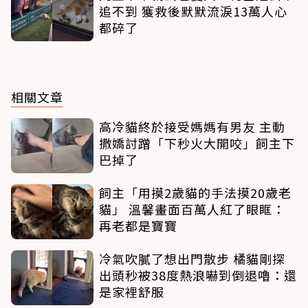
追不到 獲救後默默流淚13萬人心
都碎了
相關文章
高冷貓終於接受媽媽有男友 主動
撒嬌討蹭「下秒火大開咬」飼主下
巴掉了
飼主「用摸2歲貓的手法摸20歲老
貓」 溫馨畫面百萬人紅了眼眶：
再老都是寶寶
冷氣吹膩了想出門散步 橘貓剛探
出頭秒被38度熱浪嚇到倒退嚕：還
是家裡舒服