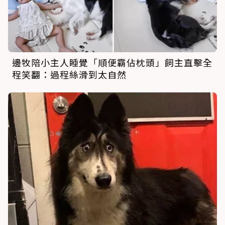
邊牧陪小主人睡覺「順便霸佔枕頭」飼主直擊全
程笑翻：過程絲滑到太自然