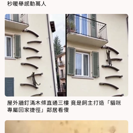
秒暖舉感動萬人
屋外牆釘滿木條直通三樓 竟是飼主打造「貓咪
專屬回家捷徑」鄰居看傻