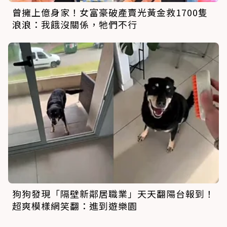
曾擁上億身家！女富豪破產賣光黃金救1700隻
浪浪：我餓沒關係，牠們不行
狗狗發現「隔壁新鄰居職業」天天翻陽台報到！
超爽模樣網笑翻：進到遊樂園