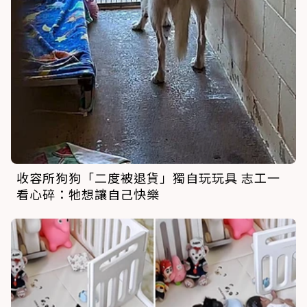
收容所狗狗「二度被退貨」獨自玩玩具 志工一
看心碎：牠想讓自己快樂