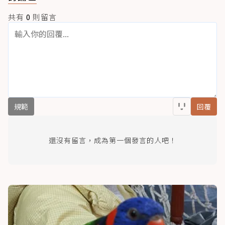
共有
0
則留言
規範
回覆
還沒有留言，成為第一個發言的人吧！