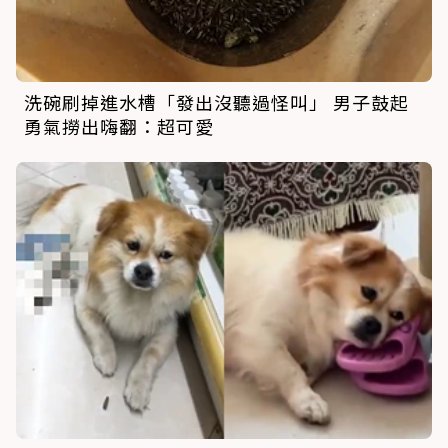
洗碗刷掉進水槽「發出沒聽過怪叫」 男子鼓起
勇氣撈出嗨翻：超可愛