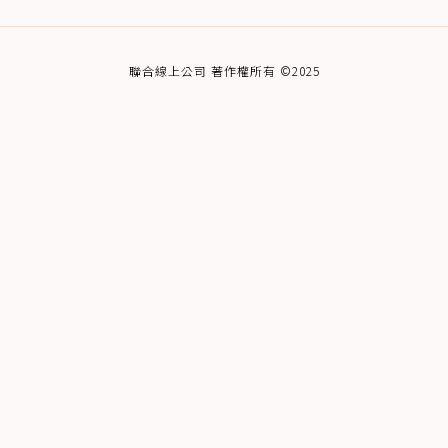
聯合線上公司 著作權所有 ©2025