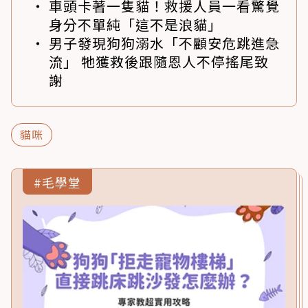
車頭卡著一隻貓！救援人員一看驚覺
身分不單純「這不是浪貓」
男子發現狗狗溺水「不顧安危跳進急
流」 牠獲救後跟隨恩人不停搖尾致
謝
貓咪
#毛學堂