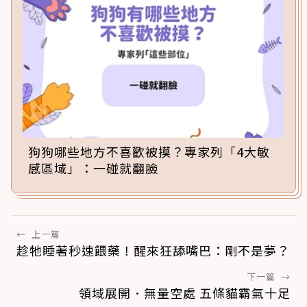
狗狗哪些地方不喜歡被摸？專家列「4大敏
感區域」：一碰就翻臉
←
上一篇
趁牠睡著秒速餵藥！醒來狂舔嘴巴：剛不是夢？
下一篇
→
領域展開．無量空處 五條貓霸氣十足