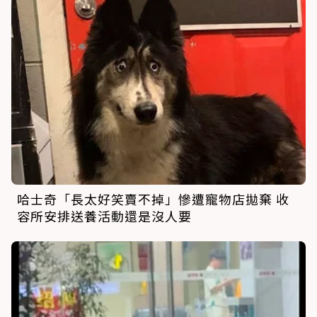
哈士奇「長太好笑賣不掉」慘遭寵物店拋棄 收
容所安排送養活動還是沒人要