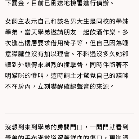
下罰金。目前已函送地檢署進行偵辦。
女飼主表示自己和該名男大生是同校的學姊
學弟，當天學弟邀請朋友一起飲酒作樂，多
次進出樓層要求借用椅子等，但自己因為睡
意朦朧並沒有加以理會。不料過沒多久她卻
聽到外頭傳來劇烈的撞擊聲，同時伴隨著不
明貓咪的慘叫，這時飼主才驚覺自己的貓咪
不在房內，立刻嚇醒確認聲音的來源。
沒想到來到學弟的房間門口，一開門就看到
學弟的手布滿數道留著鮮血的傷口，更崩潰