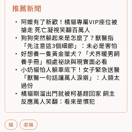
推薦新聞
阿嬤有了新歡！橘貓專屬VIP座位被
搶走 死亡凝視笑翻百萬人
狗狗突然躲起來是怎麼了？獸醫指
「先注意這3個細節」：未必是害怕
好想養一隻黃金獵犬？「犬界暖男飼
養手冊」相處祕訣與現實面必看
小奶貓怕人躲車底下！女子緊急送醫
「獸醫一句話讓萬人淚崩」：人類太
過份
橘貓剛溜出門就被柯基趕回家 飼主
反應萬人笑翻：看來是慣犯
貓
虐貓