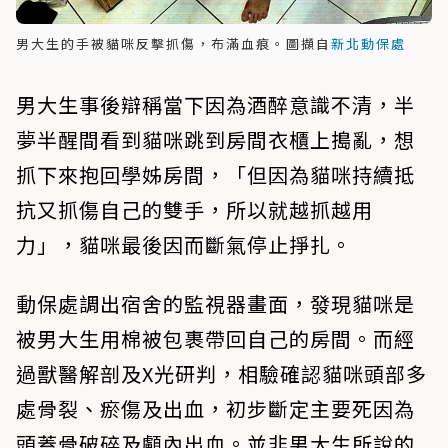
男大生的手被貓咪反擊抓傷，布滿血痕。圖擷自
新北動保處
男大生事後辯稱當下因為酒醉意識不清，半
夢半醒間看到貓咪跳到房間衣櫃上搗亂，想
抓下來抱回學姊房間，「但因為貓咪持續抵
抗又抓傷自己的雙手，所以就越抓越用
力」，貓咪最後因而斷氣停止掙扎。
動保處調出宿舍的監視器畫面，發現貓咪是
被男大生用棉被包裹帶回自己的房間。而經
過獸醫解剖及X光研判，相驗確認貓咪頭部多
處骨裂、瘀傷及出血，初步斷定主要死因為
頭蓋骨破碎及顱內出血。並非男大生所說的