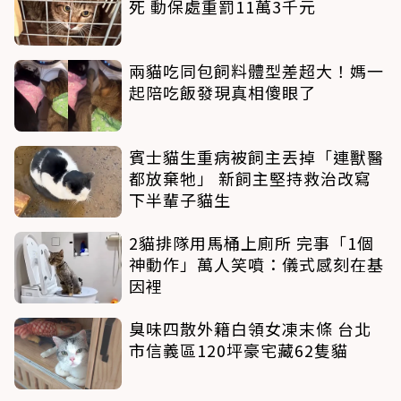
死 動保處重罰11萬3千元
兩貓吃同包飼料體型差超大！媽一
起陪吃飯發現真相傻眼了
賓士貓生重病被飼主丟掉「連獸醫
都放棄牠」 新飼主堅持救治改寫
下半輩子貓生
2貓排隊用馬桶上廁所 完事「1個
神動作」萬人笑噴：儀式感刻在基
因裡
臭味四散外籍白領女凍末條 台北
市信義區120坪豪宅藏62隻貓