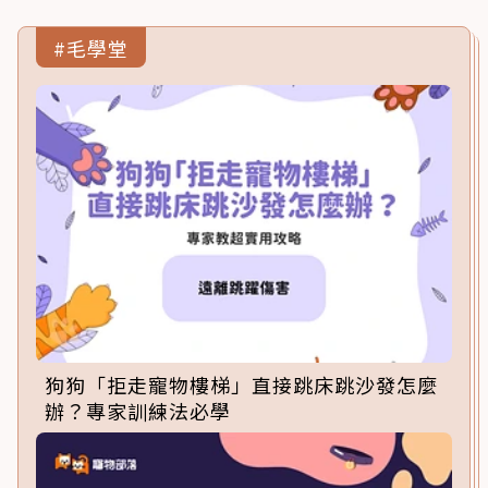
#毛學堂
狗狗「拒走寵物樓梯」直接跳床跳沙發怎麼
辦？專家訓練法必學