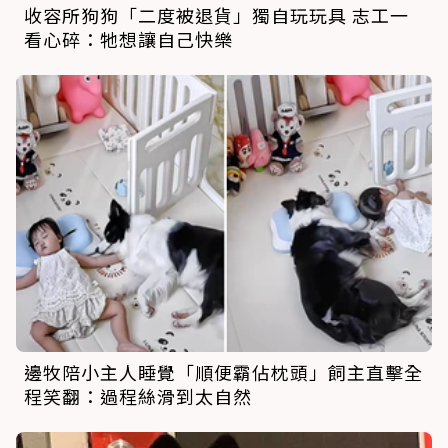
收容所狗狗「二度被退貨」獨自玩玩具 志工一
看心碎：牠想讓自己快樂
邊牧陪小主人睡覺「順便霸佔枕頭」飼主直擊全
程笑翻：過程絲滑到太自然