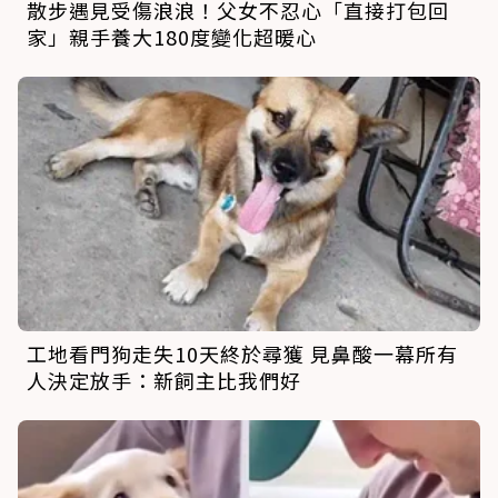
散步遇見受傷浪浪！父女不忍心「直接打包回
家」親手養大180度變化超暖心
工地看門狗走失10天終於尋獲 見鼻酸一幕所有
人決定放手：新飼主比我們好