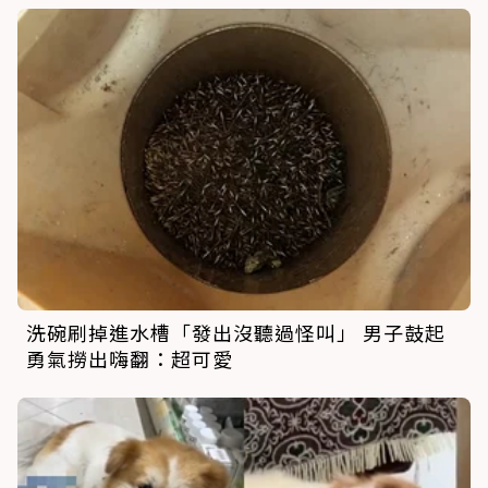
洗碗刷掉進水槽「發出沒聽過怪叫」 男子鼓起
勇氣撈出嗨翻：超可愛