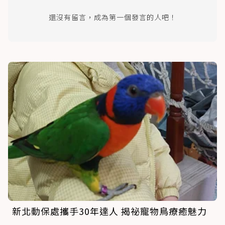
還沒有留言，成為第一個發言的人吧！
新北動保處攜手30年達人 揭祕寵物鳥療癒魅力