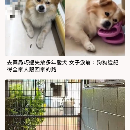
去藥局巧遇失散多年愛犬 女子淚崩：狗狗還記
得全家人跟回家的路