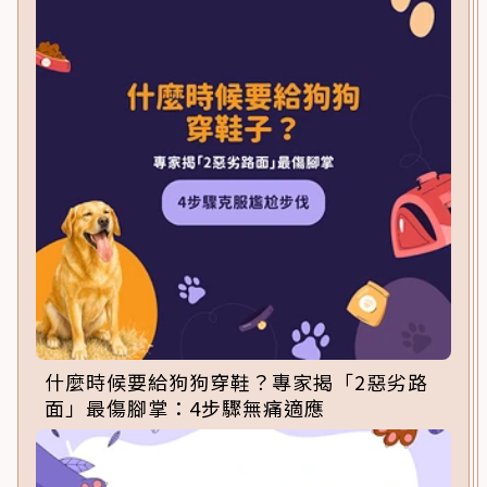
什麼時候要給狗狗穿鞋？專家揭「2惡劣路
面」最傷腳掌：4步驟無痛適應