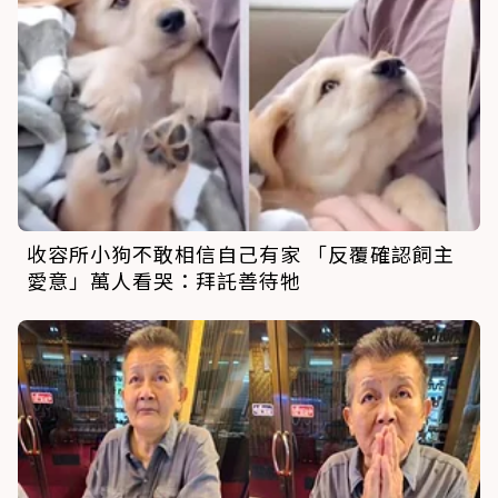
收容所小狗不敢相信自己有家 「反覆確認飼主
愛意」萬人看哭：拜託善待牠