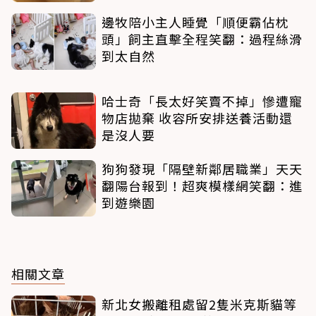
邊牧陪小主人睡覺「順便霸佔枕
頭」飼主直擊全程笑翻：過程絲滑
到太自然
哈士奇「長太好笑賣不掉」慘遭寵
物店拋棄 收容所安排送養活動還
是沒人要
狗狗發現「隔壁新鄰居職業」天天
翻陽台報到！超爽模樣網笑翻：進
到遊樂園
相關文章
新北女搬離租處留2隻米克斯貓等