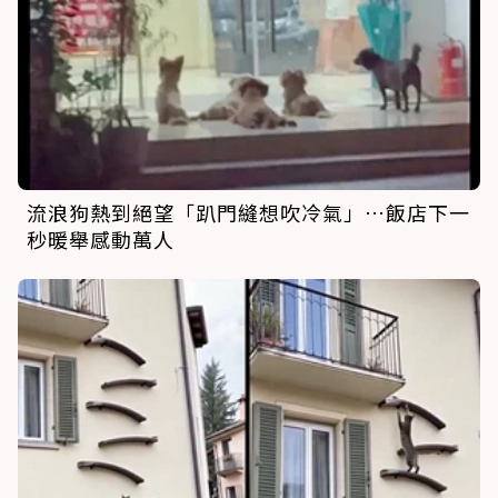
流浪狗熱到絕望「趴門縫想吹冷氣」…飯店下一
秒暖舉感動萬人