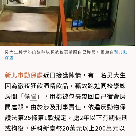
男大生將學姊的貓咪以棉被包裹帶回自己房間。圖擷自
新北動
保處
新北市動保處
近日接獲陳情，有一名男大生
因為徹夜狂飲酒精飲品，藉故跑進同校學姊
房間「偷
貓
」，用棉被包裹帶回自己宿舍房
間虐殺。由於涉及刑事責任，依違反動物保
護法第25條第1款規定，處2年以下有期徒刑
或拘役，併科新臺幣20萬元以上200萬元以