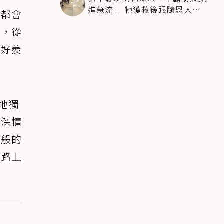
進急流」 牠獲救後跟隨恩人不
時都會
停搖尾致謝
動，從
都好羨
巧地獨
並深情
一般的
網路上