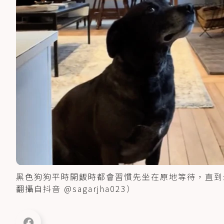
黑色狗狗平時開飯時都會習慣先坐在原地等待，直到
翻攝自抖音 @sagarjha023）