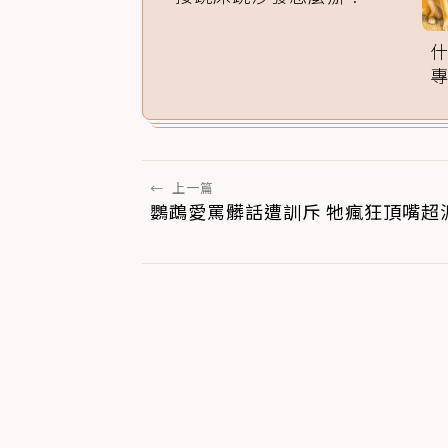
家訓練法必學
←
上一篇
鸚鵡愛罵髒話遭訓斥 牠瘋狂頂嘴超