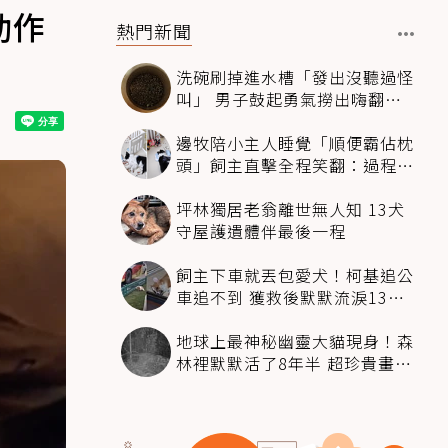
動作
熱門新聞
洗碗刷掉進水槽「發出沒聽過怪
叫」 男子鼓起勇氣撈出嗨翻：
超可愛
邊牧陪小主人睡覺「順便霸佔枕
頭」飼主直擊全程笑翻：過程絲
滑到太自然
坪林獨居老翁離世無人知 13犬
守屋護遺體伴最後一程
飼主下車就丟包愛犬！柯基追公
車追不到 獲救後默默流淚13萬
人心都碎了
地球上最神秘幽靈大貓現身！森
林裡默默活了8年半 超珍貴畫面
科學家嗨翻