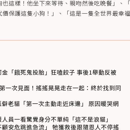
狗也這樣！他坐下來等待、親吻然後吃晚餐」、
代價保護這隻小狗！」、「這是一隻全世界最幸
金「餓死鬼投胎」狂嗑餃子 事後1舉動反被
狗第一次見面！搖搖晃晃走在一起：終於找到同
孤僻老貓「第一次主動走近床邊」 原因暖哭網
援人員一看驚覺身分不單純「這不是浪貓」
不顧安危跳進急流」 牠獲救後跟隨恩人不停搖