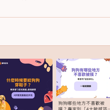
狗狗哪些地方不喜歡被
摸？專家列「4大敏感區