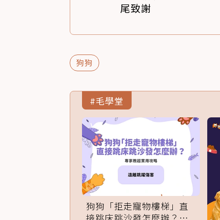
尾致謝
狗狗
#毛學堂
狗狗「拒走寵物樓梯」直
接跳床跳沙發怎麼辦？專