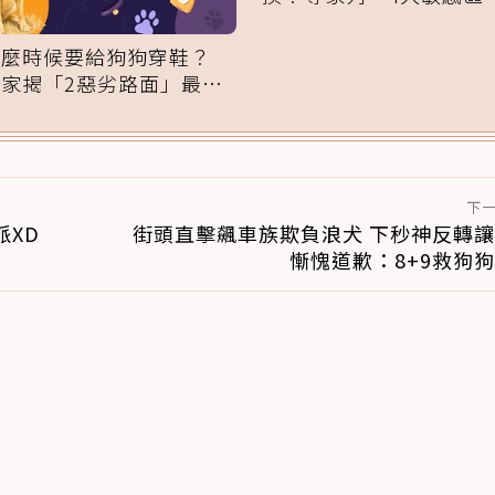
域」：一碰就翻臉
什麼時候要給狗狗穿鞋？
專家揭「2惡劣路面」最傷
腳掌：4步驟無痛適應
下
派XD
街頭直擊飆車族欺負浪犬 下秒神反轉
慚愧道歉：8+9救狗