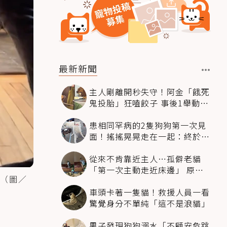
最新新聞
主人剛離開秒失守！阿金「餓死
鬼投胎」狂嗑餃子 事後1舉動反
被讚爆
患相同罕病的2隻狗狗第一次見
面！搖搖晃晃走在一起：終於找
到同伴
從來不肯靠近主人…孤僻老貓
「第一次主動走近床邊」 原因
（圖／
暖哭網友
車頭卡著一隻貓！救援人員一看
驚覺身分不單純「這不是浪貓」
男子發現狗狗溺水「不顧安危跳