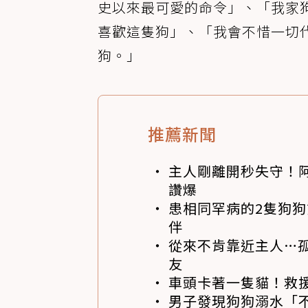
史以來最可愛的命令」、「我家
喜歡這隻狗」、「我會不惜一切
狗。」
推薦新聞
主人剛離開秒失守！阿
讚爆
患相同罕病的2隻狗
伴
從來不肯靠近主人…
友
車頭卡著一隻貓！救
男子發現狗狗溺水「