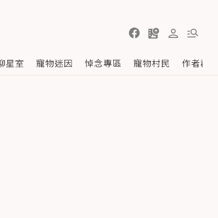
聊星室
寵物迷因
悼念專區
寵物村民
作者群