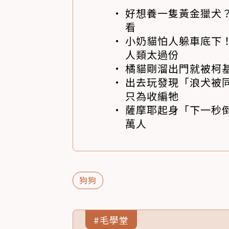
好想養一隻黃金獵犬
看
小奶貓怕人躲車底下
人類太過份
橘貓剛溜出門就被柯
出去玩發現「浪犬被同伴
只為收編牠
薩摩耶起身「下一秒
萬人
狗狗
#毛學堂