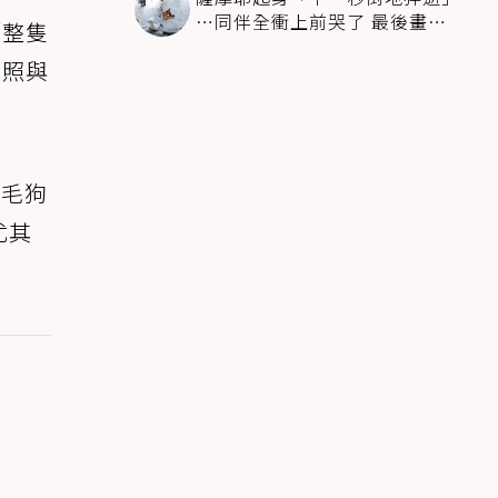
…同伴全衝上前哭了 最後畫面
「整隻
逼哭萬人
拍照與
捲毛狗
尤其