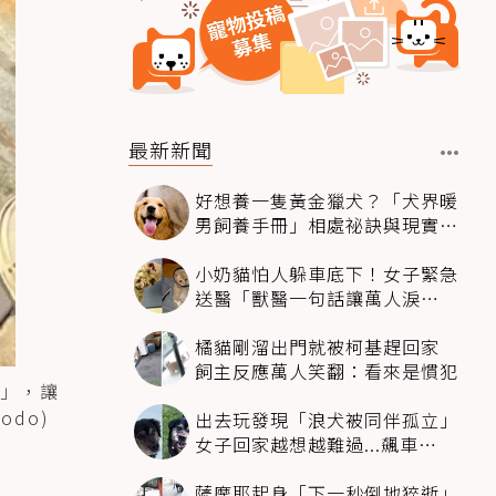
最新新聞
好想養一隻黃金獵犬？「犬界暖
男飼養手冊」相處祕訣與現實面
必看
小奶貓怕人躲車底下！女子緊急
送醫「獸醫一句話讓萬人淚
崩」：人類太過份
橘貓剛溜出門就被柯基趕回家
飼主反應萬人笑翻：看來是慣犯
」，讓
do)
出去玩發現「浪犬被同伴孤立」
女子回家越想越難過...飆車
4500km只為收編牠
薩摩耶起身「下一秒倒地猝逝」