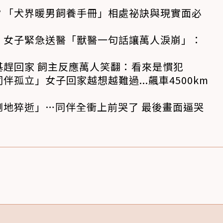
？「犬界暖男飼養手冊」相處祕訣與現實面必
！女子緊急送醫「獸醫一句話讓萬人淚崩」：
基趕回家 飼主反應萬人笑翻：看來是慣犯
孤立」女子回家越想越難過...飆車4500km
倒地猝逝」…同伴全衝上前哭了 最後畫面逼哭