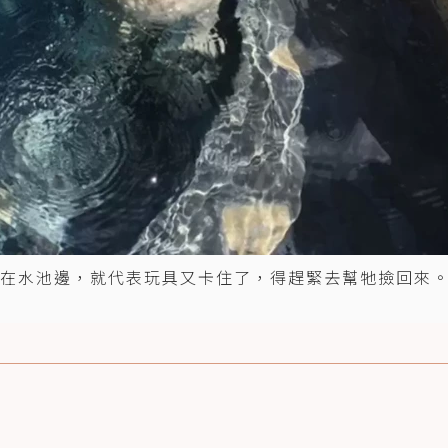
在水池邊，就代表玩具又卡住了，得趕緊去幫牠撿回來。 