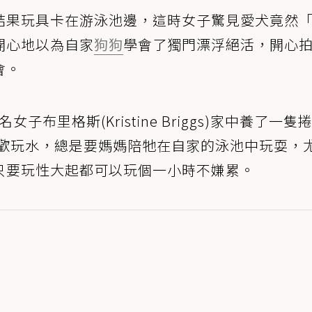
結果玩具卡在游泳池邊，這時女子驚見愛犬竟然
開心地以為自家
狗狗
學會了獨門漂浮絕活，開心
會。
女子布里格斯(Kristine Briggs)家中養了一隻
相當喜歡玩水，總是要媽媽陪牠在自家的泳池中玩耍，
只要玩性大起都可以玩個一小時不嫌累。