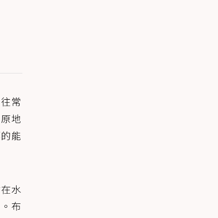
如往常
在原地
漂的能
站在水
來。布