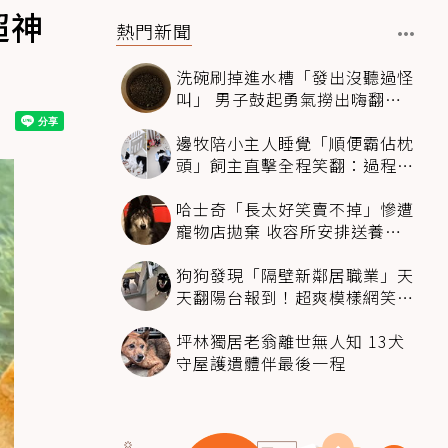
超神
熱門新聞
洗碗刷掉進水槽「發出沒聽過怪
叫」 男子鼓起勇氣撈出嗨翻：
超可愛
邊牧陪小主人睡覺「順便霸佔枕
頭」飼主直擊全程笑翻：過程絲
滑到太自然
哈士奇「長太好笑賣不掉」慘遭
寵物店拋棄 收容所安排送養活
動還是沒人要
狗狗發現「隔壁新鄰居職業」天
天翻陽台報到！超爽模樣網笑
翻：進到遊樂園
坪林獨居老翁離世無人知 13犬
守屋護遺體伴最後一程