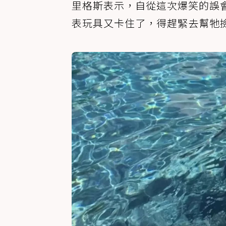
里格斯表示，自從這次爆笑的誤
表玩具又卡住了，得趕緊去幫牠