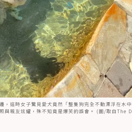
邊，這時女子驚見愛犬竟然「整隻狗完全不動漂浮在水中
親友炫耀，殊不知竟是爆笑的誤會。 (圖/取自The Do