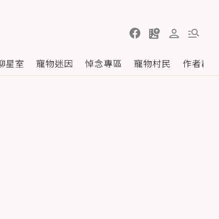
聊星室
寵物迷因
悼念專區
寵物村民
作者群