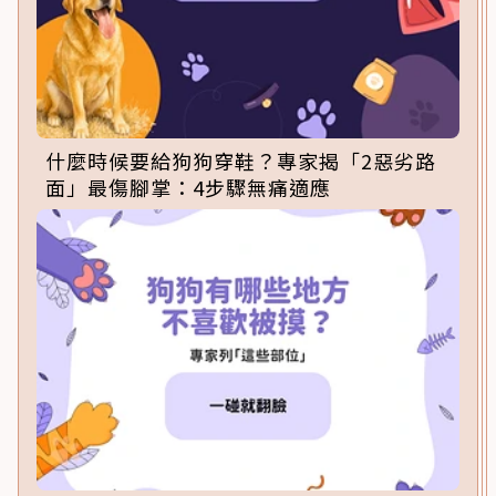
什麼時候要給狗狗穿鞋？專家揭「2惡劣路
面」最傷腳掌：4步驟無痛適應