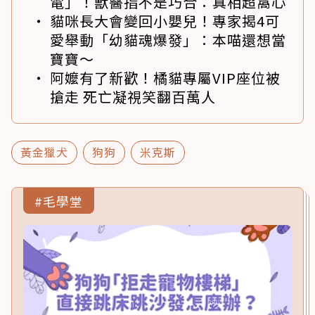
電」！獸醫指不是巧合：真相超窩心
貓咪長大會變回小嬰兒！專家揭4可
愛舉動「幼貓魂爆發」：本喵還想當
寶寶～
阿嬤有了新歡！橘貓專屬VIP座位被
搶走 死亡凝視笑翻百萬人
黃金獵犬
狗狗
米克斯
#毛學堂