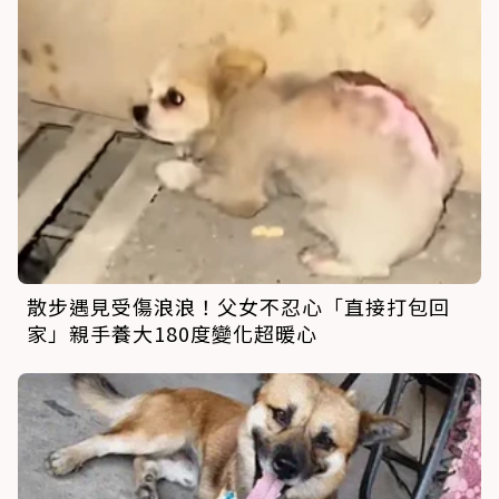
散步遇見受傷浪浪！父女不忍心「直接打包回
家」親手養大180度變化超暖心