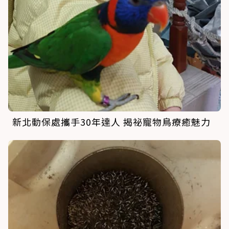
新北動保處攜手30年達人 揭祕寵物鳥療癒魅力