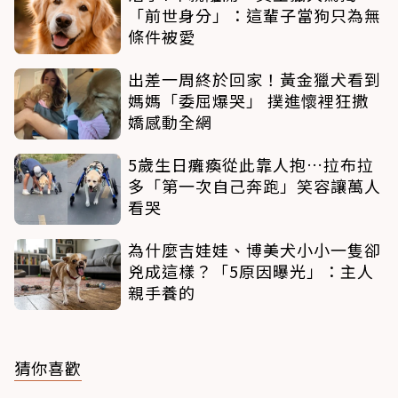
「前世身分」：這輩子當狗只為無
條件被愛
出差一周終於回家！黃金獵犬看到
媽媽「委屈爆哭」 撲進懷裡狂撒
嬌感動全網
5歲生日癱瘓從此靠人抱…拉布拉
多「第一次自己奔跑」笑容讓萬人
看哭
為什麼吉娃娃、博美犬小小一隻卻
兇成這樣？「5原因曝光」：主人
親手養的
猜你喜歡