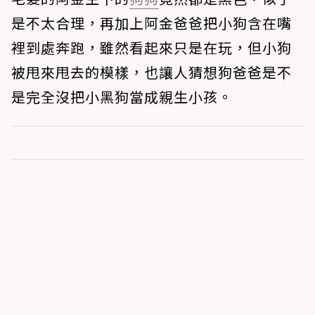
是不太合理，再加上阿金爸爸把小狗含在嘴
裡到處奔跑，雖然看起來只是在玩，但小狗
被甩來甩去的模樣，也讓人猜想狗爸爸是不
是完全沒把小黑狗當成親生小孩。