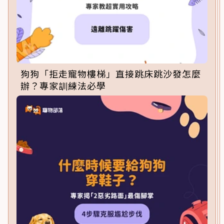
狗狗「拒走寵物樓梯」直接跳床跳沙發怎麼
辦？專家訓練法必學