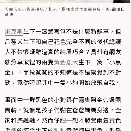
阿金叼起小狗直接玩了起來，模樣比幼犬還要調皮。圖/翻攝自
微博
米克斯
生下一窩驚喜包不是什麼新鮮事，但
品種犬生下和自己花色完全不同的後代總讓
人不禁懷疑難道真的純屬巧合？貴州有網友
就分享家裡的兩隻
黃金獵犬
生下一窩「小黑
金」，而做爸爸的不知道是不是察覺到不對
勁，竟然叼起其中一隻小狗開始放飛自我。
畫面中一群黑色的小狗跟在兩隻阿金旁邊團
團轉，就像是孩子們黏在爸爸媽媽身邊，全
家和樂融融。然而仔細一想才發覺兩隻黃色
毛髮的阿金生下的
狗狗
竟然都是黑色，似乎