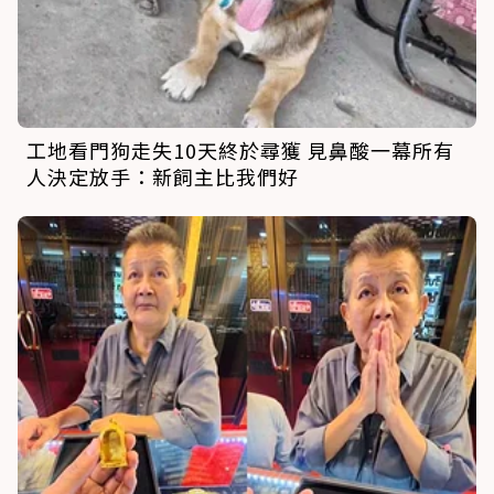
工地看門狗走失10天終於尋獲 見鼻酸一幕所有
人決定放手：新飼主比我們好