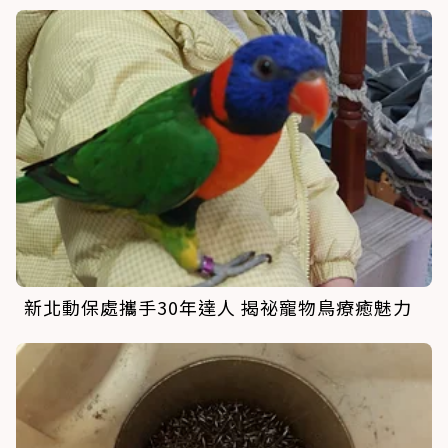
新北動保處攜手30年達人 揭祕寵物鳥療癒魅力