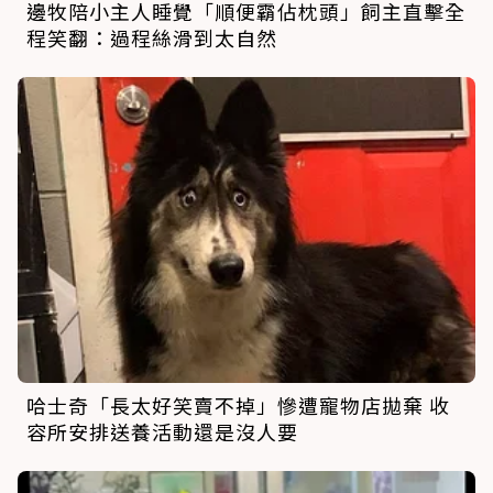
邊牧陪小主人睡覺「順便霸佔枕頭」飼主直擊全
程笑翻：過程絲滑到太自然
哈士奇「長太好笑賣不掉」慘遭寵物店拋棄 收
容所安排送養活動還是沒人要