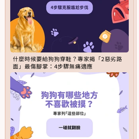
什麼時候要給狗狗穿鞋？專家揭「2惡劣路
面」最傷腳掌：4步驟無痛適應