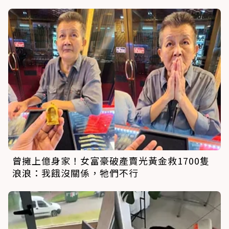
曾擁上億身家！女富豪破產賣光黃金救1700隻
浪浪：我餓沒關係，牠們不行