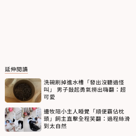
延伸閱讀
洗碗刷掉進水槽「發出沒聽過怪
叫」 男子鼓起勇氣撈出嗨翻：超
可愛
邊牧陪小主人睡覺「順便霸佔枕
頭」飼主直擊全程笑翻：過程絲滑
到太自然