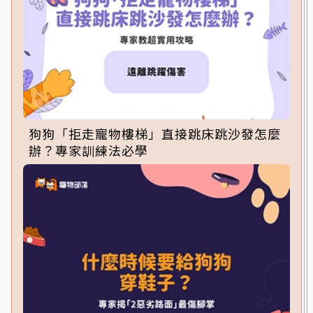
狗狗「拒走寵物樓梯」直接跳床跳沙發怎麼
辦？專家訓練法必學