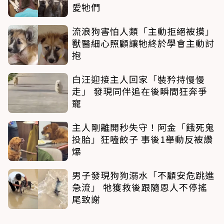
愛牠們
流浪狗害怕人類「主動拒絕被摸」
獸醫細心照顧讓牠終於學會主動討
抱
白汪迎接主人回家「裝矜持慢慢
走」 發現同伴追在後瞬間狂奔爭
寵
主人剛離開秒失守！阿金「餓死鬼
投胎」狂嗑餃子 事後1舉動反被讚
爆
男子發現狗狗溺水「不顧安危跳進
急流」 牠獲救後跟隨恩人不停搖
尾致謝