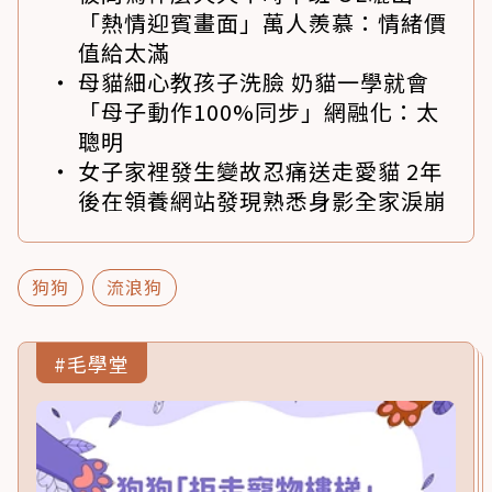
「熱情迎賓畫面」萬人羨慕：情緒價
值給太滿
母貓細心教孩子洗臉 奶貓一學就會
「母子動作100%同步」網融化：太
聰明
女子家裡發生變故忍痛送走愛貓 2年
後在領養網站發現熟悉身影全家淚崩
狗狗
流浪狗
#毛學堂