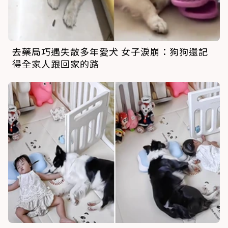
去藥局巧遇失散多年愛犬 女子淚崩：狗狗還記
得全家人跟回家的路