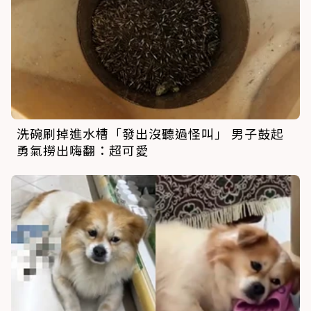
洗碗刷掉進水槽「發出沒聽過怪叫」 男子鼓起
勇氣撈出嗨翻：超可愛