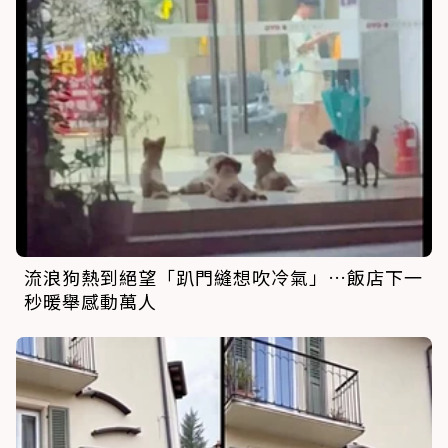
流浪狗熱到絕望「趴門縫想吹冷氣」…飯店下一
秒暖舉感動萬人