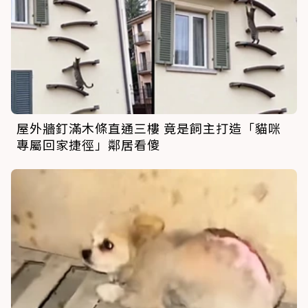
屋外牆釘滿木條直通三樓 竟是飼主打造「貓咪
專屬回家捷徑」鄰居看傻