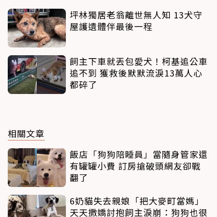
坪林獨居老翁離世無人知 13犬守
屋護遺體伴最後一程
飼主下車就丟包愛犬！柯基追公車
追不到 獲救後默默流淚13萬人心
都碎了
相關文章
飯店「狗狗陪睡員」當隨身管家還
有罐罐小費 訂房搶破頭網友卻戰
翻了
6奶貓失去親娘「把大麥町當媽」
天天撒嬌討抱飼主淚崩：狗狗也很