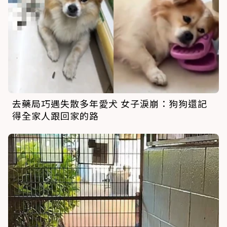
去藥局巧遇失散多年愛犬 女子淚崩：狗狗還記
得全家人跟回家的路