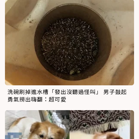
洗碗刷掉進水槽「發出沒聽過怪叫」 男子鼓起
勇氣撈出嗨翻：超可愛