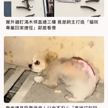
屋外牆釘滿木條直通三樓 竟是飼主打造「貓咪
專屬回家捷徑」鄰居看傻
散步遇見受傷浪浪！父女不忍心「直接打包回