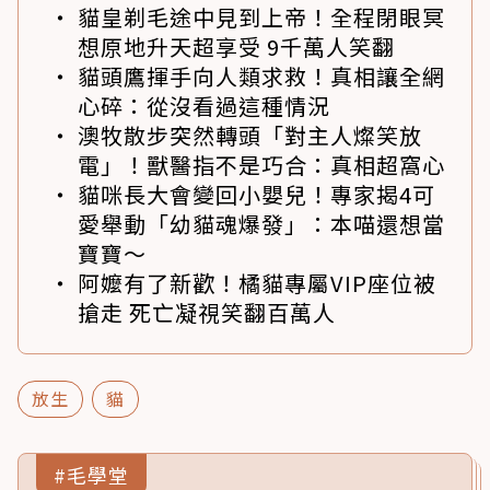
貓皇剃毛途中見到上帝！全程閉眼冥
想原地升天超享受 9千萬人笑翻
貓頭鷹揮手向人類求救！真相讓全網
心碎：從沒看過這種情況
澳牧散步突然轉頭「對主人燦笑放
電」！獸醫指不是巧合：真相超窩心
貓咪長大會變回小嬰兒！專家揭4可
愛舉動「幼貓魂爆發」：本喵還想當
寶寶～
阿嬤有了新歡！橘貓專屬VIP座位被
搶走 死亡凝視笑翻百萬人
放生
貓
#毛學堂