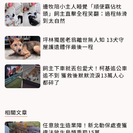
邊牧陪小主人睡覺「順便霸佔枕
頭」飼主直擊全程笑翻：過程絲滑
到太自然
坪林獨居老翁離世無人知 13犬守
屋護遺體伴最後一程
飼主下車就丟包愛犬！柯基追公車
追不到 獲救後默默流淚13萬人心
都碎了
相關文章
任意放生造業障！新北動保處查獲
違法放生鳥類重罰15萬