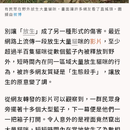
有民眾在野外放生大量貓咪，畫面讓許多網友看了直搖頭。圖
擷自
微博
別讓「
放生
」成了另一種形式的傷害。最近
網路上流傳一段放生大量
貓
咪的
影片
，至少
超過半百隻貓咪從數個籃子內被釋放到野
外，短時間內在同一區域大量放生貓咪的行
為，被許多網友質疑是「生態殺手」，讓放
生的原意變了調。
從網友轉發的影片可以觀察到，一群民眾身
旁擺著十多個大型籃子，下一幕便是他們一
一把箱子打開。令人意外的是裡面竟然竄出
大量貓咪，短短時間內在當地放生了為數相