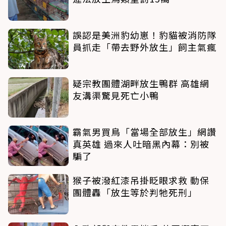
誤認是美洲豹幼崽！豹貓被消防隊
員抓走「帶去野外放生」飼主氣瘋
疑宗教團體湖畔放生鴨群 高雄網
友溝渠驚見死亡小鴨
霸氣男買鳥「當場全部放生」網讚
真英雄 過來人吐暗黑內幕：別被
騙了
猴子被潑紅漆吊掛眨眼求救 動保
團體轟「放生等於判牠死刑」