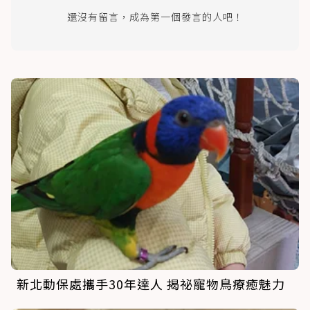
還沒有留言，成為第一個發言的人吧！
新北動保處攜手30年達人 揭祕寵物鳥療癒魅力