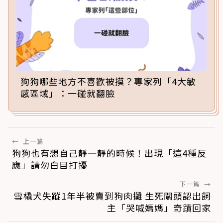
狗狗哪些地方不喜歡被摸？專家列「4大敏
感區域」：一碰就翻臉
←
上一篇
狗狗也有想自己靜一靜的時候！出現「這4種反
應」請勿白目打擾
下一篇
→
雪橇犬失蹤1年半被賣到狗肉攤 生死關頭認出飼
主「哭喊媽媽」奇蹟回家