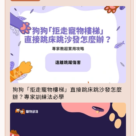
狗狗「拒走寵物樓梯」直接跳床跳沙發怎麼
辦？專家訓練法必學