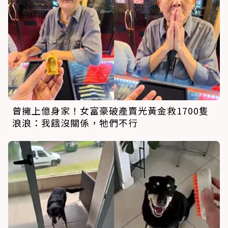
曾擁上億身家！女富豪破產賣光黃金救1700隻
浪浪：我餓沒關係，牠們不行