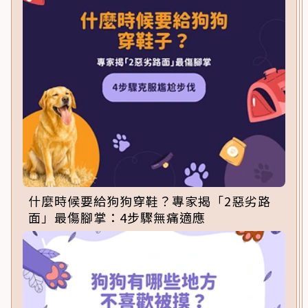
什麼時候要給狗狗穿鞋？專家揭「2惡劣路
面」最傷腳掌：4步驟無痛適應