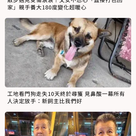
家」親手養大180度變化超暖心
工地看門狗走失10天終於尋獲 見鼻酸一幕所有
人決定放手：新飼主比我們好