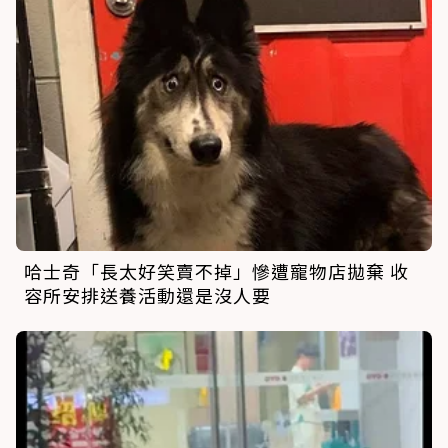
哈士奇「長太好笑賣不掉」慘遭寵物店拋棄 收
容所安排送養活動還是沒人要