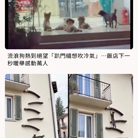
流浪狗熱到絕望「趴門縫想吹冷氣」…飯店下一
秒暖舉感動萬人