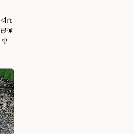
貓科而
中最強
會根
。