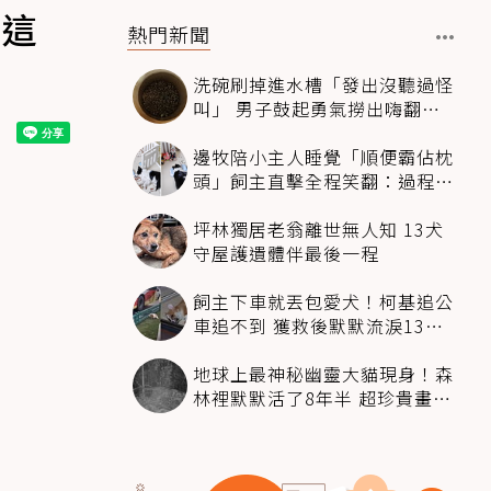
：這
熱門新聞
洗碗刷掉進水槽「發出沒聽過怪
叫」 男子鼓起勇氣撈出嗨翻：
超可愛
邊牧陪小主人睡覺「順便霸佔枕
頭」飼主直擊全程笑翻：過程絲
滑到太自然
坪林獨居老翁離世無人知 13犬
守屋護遺體伴最後一程
飼主下車就丟包愛犬！柯基追公
車追不到 獲救後默默流淚13萬
人心都碎了
地球上最神秘幽靈大貓現身！森
林裡默默活了8年半 超珍貴畫面
科學家嗨翻