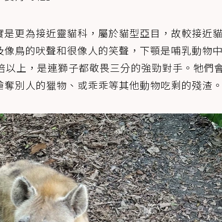
實是更為接近靈貓科，屬於貓型亞目，故較接近
及像鳥的吠聲和很像人的笑聲，下顎是哺乳動物
0倍以上，是連獅子都敬畏三分的強勁對手。牠們
搶奪別人的獵物、或乖乖等其他動物吃剩的殘渣