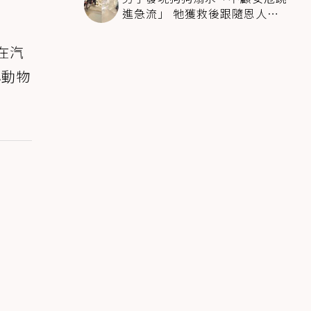
進急流」 牠獲救後跟隨恩人不
停搖尾致謝
在汽
小動物