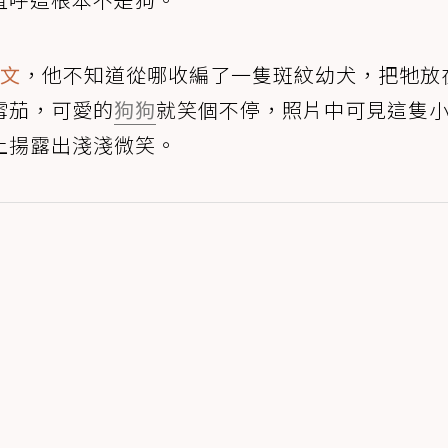
文
，他不知道從哪收編了一隻斑紋幼犬，把牠放
雪茄，可愛的
狗狗
就笑個不停，照片中可見這隻
上揚露出淺淺微笑。