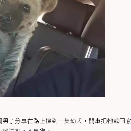
國男子分享在路上撿到一隻幼犬，開車把牠載回
直呼這根本不是狗。