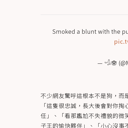
Smoked a blunt with the pu
pic.
— 𓁉🪬 (@
不少網友驚呼這根本不是狗，而
「這隻很忠誠，長大後會對你掏
任」、「看那尷尬不失禮貌的微
子王的愉快夥伴」、「小心沒事