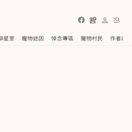
聊星室
寵物迷因
悼念專區
寵物村民
作者群