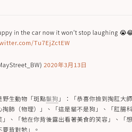
ppy in the car now it won't stop laughing 😭
twitter.com/Tu7EjZctEW
MayStreet_BW)
2020年3月13日
是野生動物「斑點
鬣狗
」：「恭喜你撿到掏肛大
心掏肺（物理）」、「這是貓不是狗」、「肛腸
笑」、「牠在你背後露出看著美食的笑容」、「
不要背對牠」。