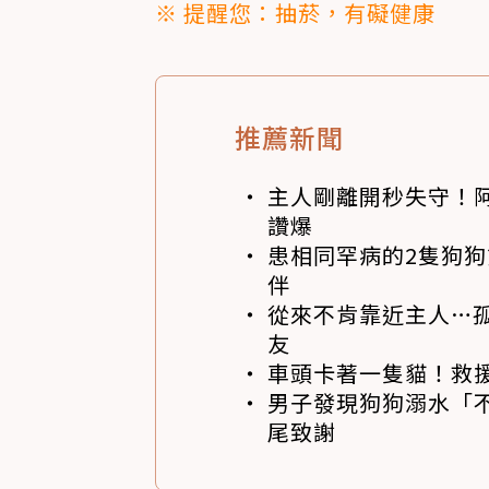
※ 提醒您：抽菸，有礙健康
推薦新聞
主人剛離開秒失守！阿
讚爆
患相同罕病的2隻狗
伴
從來不肯靠近主人…
友
車頭卡著一隻貓！救
男子發現狗狗溺水「
尾致謝