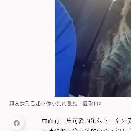
網友撿到看起來像小狗的鬣狗。圖取自X
前面有一隻可愛的狗勾？一名外
在社群網站分享牠的萌照，網友