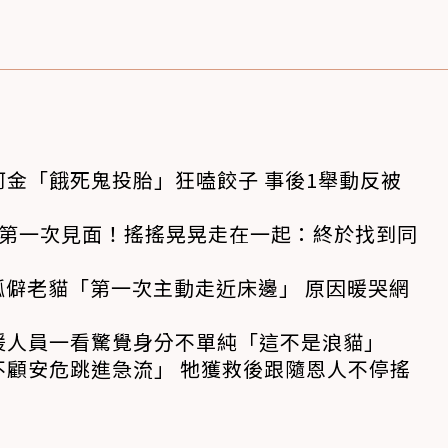
金「餓死鬼投胎」狂嗑餃子 事後1舉動反被
狗第一次見面！搖搖晃晃走在一起：終於找到同
孤僻老貓「第一次主動走近床邊」 原因暖哭網
援人員一看驚覺身分不單純「這不是浪貓」
不顧安危跳進急流」 牠獲救後跟隨恩人不停搖