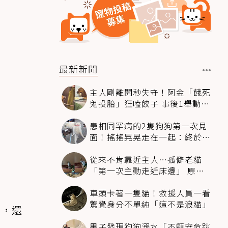
最新新聞
主人剛離開秒失守！阿金「餓死
鬼投胎」狂嗑餃子 事後1舉動反
被讚爆
患相同罕病的2隻狗狗第一次見
面！搖搖晃晃走在一起：終於找
到同伴
從來不肯靠近主人…孤僻老貓
「第一次主動走近床邊」 原因
暖哭網友
車頭卡著一隻貓！救援人員一看
驚覺身分不單純「這不是浪貓」
家，還
男子發現狗狗溺水「不顧安危跳