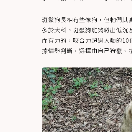
斑鬣狗長相有些像狗，但牠們其
多於犬科。斑鬣狗能夠發出低沉
而有力的，咬合力超過人類的1
據情勢判斷，選擇由自己狩獵、