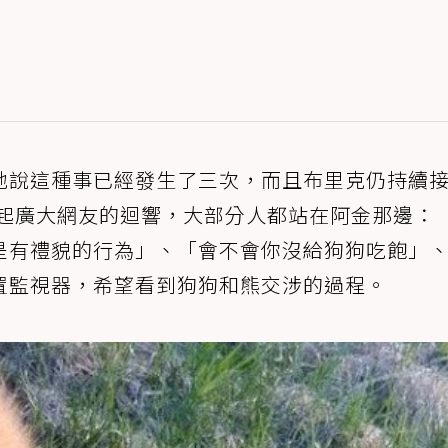
地說這種事已經發生了三次，而且布里克仍持續
引起廣大網友的迴響，大部分人都站在阿金那邊：
是有禮貌的行為」、「會不會你沒給狗狗吃飽」
置監視器，希望看到狗狗和熊交涉的過程。