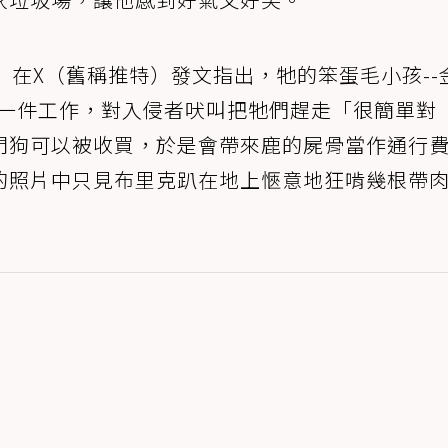
dan）在X（舊稱推特）發文指出，牠的笨蛋毛小孩--
上有一件工作，對入侵者吠叫把牠們趕走「很簡單對
門狗可以被收買，於是會帶來鹿的屍骨當作通行
的照片中只見布里克趴在地上愜意地狂啃幾根帶