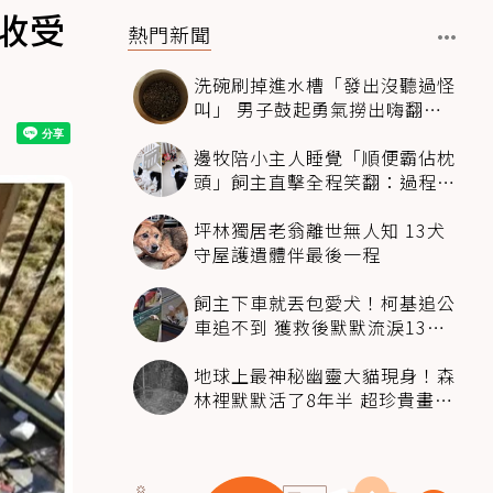
收受
熱門新聞
洗碗刷掉進水槽「發出沒聽過怪
叫」 男子鼓起勇氣撈出嗨翻：
超可愛
邊牧陪小主人睡覺「順便霸佔枕
頭」飼主直擊全程笑翻：過程絲
滑到太自然
坪林獨居老翁離世無人知 13犬
守屋護遺體伴最後一程
飼主下車就丟包愛犬！柯基追公
車追不到 獲救後默默流淚13萬
人心都碎了
地球上最神秘幽靈大貓現身！森
林裡默默活了8年半 超珍貴畫面
科學家嗨翻