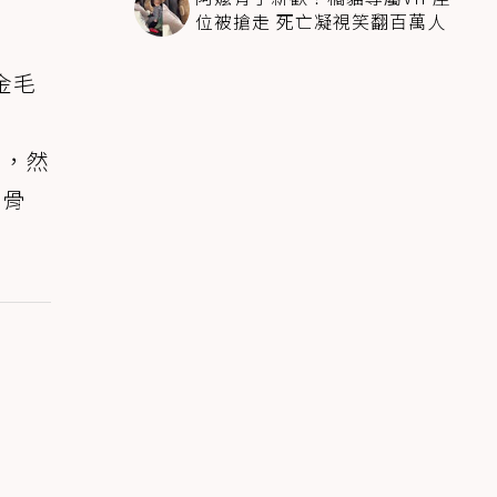
位被搶走 死亡凝視笑翻百萬人
金毛
費，然
肉骨