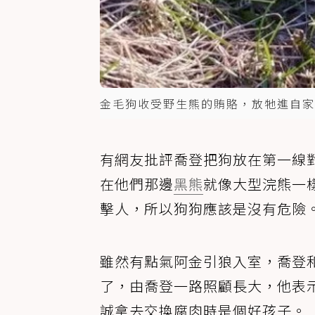
金毛狗收受野生熊的賄賂，放牠進自家
有網友批評喬登把狗放在第一線
在他們那邊
黑熊
就像大型浣熊一
擊人，所以狗狗應該是沒有危險
雖然有點氣阿金引狼入室，喬登
了，由喬登一路照顧長大，他表
誠拿去交換腐肉時是個好孩子。