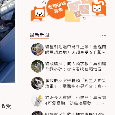
最新新聞
貓皇剃毛途中見到上帝！全程閉
眼冥想原地升天超享受 9千萬人
笑翻
貓頭鷹揮手向人類求救！真相讓
全網心碎：從沒看過這種情況
澳牧散步突然轉頭「對主人燦笑
放電」！獸醫指不是巧合：真相
超窩心
貓咪長大會變回小嬰兒！專家揭
4可愛舉動「幼貓魂爆發」：本
然收受
喵還想當寶寶～
阿嬤有了新歡！橘貓專屬VIP座