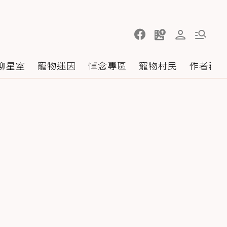
聊星室
寵物迷因
悼念專區
寵物村民
作者群