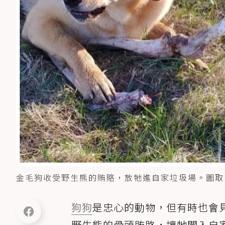
金毛狗收受野生熊的賄賂，放牠進自家垃圾場。圖取
狗狗
是忠心的動物，但有時也會
野生熊的骨頭賄賂，讓牠闖入自