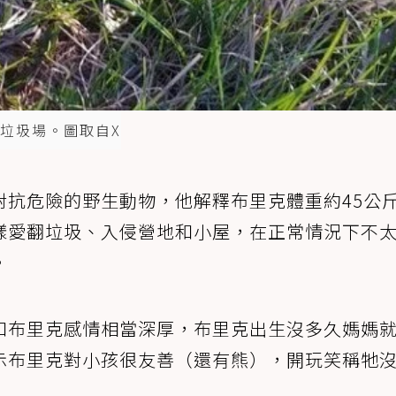
垃圾場。圖取自X
對抗危險的野生動物，他解釋布里克體重約45公
樣愛翻垃圾、入侵營地和小屋，在正常情況下不
。
和布里克感情相當深厚，布里克出生沒多久媽媽
示布里克對小孩很友善（還有熊），開玩笑稱牠