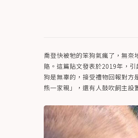
喬登快被牠的笨狗氣瘋了，無奈
賂。這篇貼文發表於2019年，
狗是無辜的，接受禮物回報對方
熊一家親」，還有人鼓吹飼主設