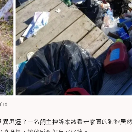
自X
見異思遷？一名飼主控訴本該看守家園的狗狗居
家垃圾場，讓他感到好氣又好笑。