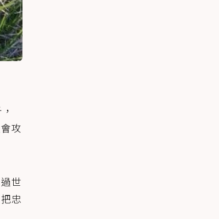
斤，
太會攻
就過世
沒把忠