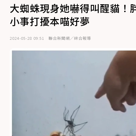
大蜘蛛現身她嚇得叫醒貓！
小事打擾本喵好夢
2024-05-28 09:51
聯合新聞網／綜合報導