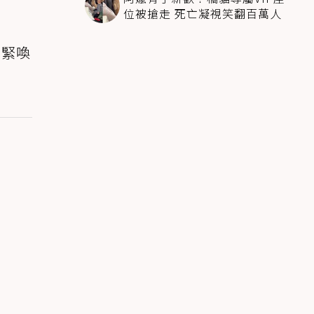
位被搶走 死亡凝視笑翻百萬人
趕緊喚