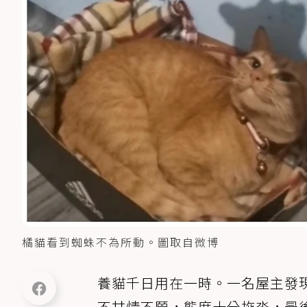
橘貓看到蜘蛛不為所動。圖取自微博
養貓千日用在一時。一名屋主發
不甘情不願，態度十分拖沓，最