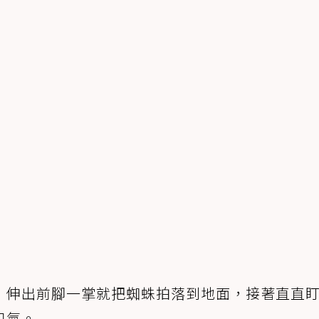
，伸出前腳一掌就把蜘蛛拍落到地面，接著直直
口氣。