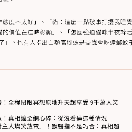
作態度不太好」、「貓：這麼一點破事打擾我睡
貓的價值在這時彰顯」、「怎麼強迫貓咪半夜幹
陣了」。也有人指出白額高腳蛛是益蟲會吃蟑螂蚊
！全程閉眼冥想原地升天超享受 9千萬人笑
救！真相讓全網心碎：從沒看過這種情況
對主人燦笑放電」！獸醫指不是巧合：真相超