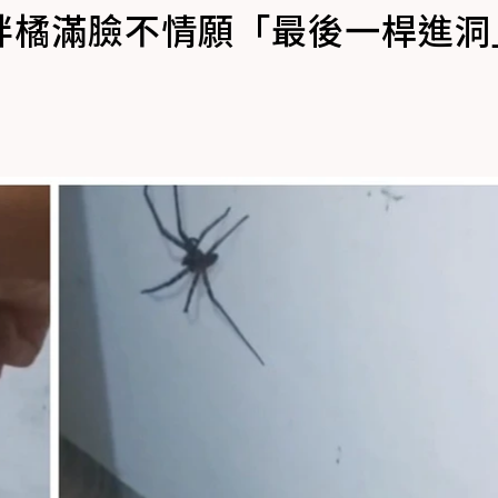
胖橘滿臉不情願「最後一桿進洞