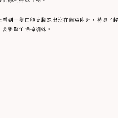
上看到一隻白額高腳蛛出沒在貓窩附近，嚇壞了
，要牠幫忙除掉蜘蛛。