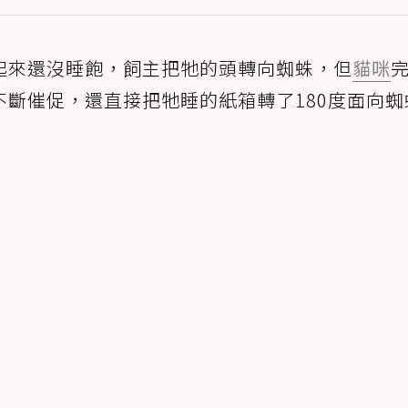
起來還沒睡飽，飼主把牠的頭轉向蜘蛛，但
貓咪
斷催促，還直接把牠睡的紙箱轉了180度面向蜘