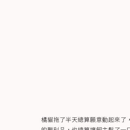
橘貓拖了半天總算願意動起來了
的戰利品，也總算讓飼主鬆了一