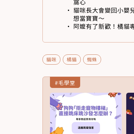
窩心
貓咪長大會變回小嬰
想當寶寶～
阿嬤有了新歡！橘貓專
貓咪
橘貓
蜘蛛
#毛學堂