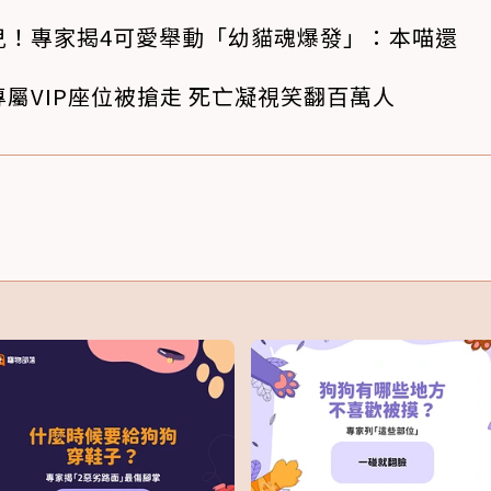
兒！專家揭4可愛舉動「幼貓魂爆發」：本喵還
屬VIP座位被搶走 死亡凝視笑翻百萬人