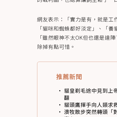
網友表示：「實力是有，就是工
「貓咪和蜘蛛都好淡定」、「養
「雖然眼神不太OK但也還是達
除掉有點可惜。
推薦新聞
貓皇剃毛途中見到上帝
翻
貓頭鷹揮手向人類求
澳牧散步突然轉頭「