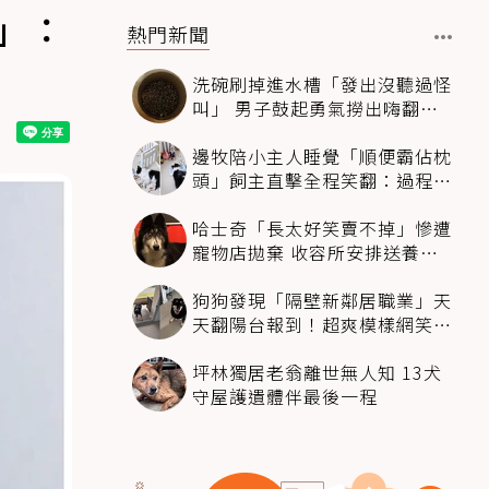
」：
熱門新聞
洗碗刷掉進水槽「發出沒聽過怪
叫」 男子鼓起勇氣撈出嗨翻：
超可愛
邊牧陪小主人睡覺「順便霸佔枕
頭」飼主直擊全程笑翻：過程絲
滑到太自然
哈士奇「長太好笑賣不掉」慘遭
寵物店拋棄 收容所安排送養活
動還是沒人要
狗狗發現「隔壁新鄰居職業」天
天翻陽台報到！超爽模樣網笑
翻：進到遊樂園
坪林獨居老翁離世無人知 13犬
守屋護遺體伴最後一程