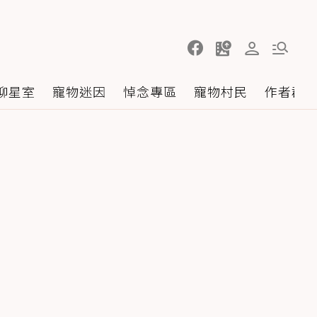
聊星室
寵物迷因
悼念專區
寵物村民
作者群