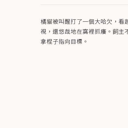
橘貓被叫醒打了一個大哈欠，看
視，還悠哉地在窩裡抓癢。飼主不
拿棍子指向目標。