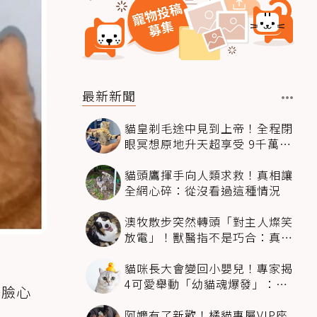
最新新聞
貓皇剃毛途中見到上帝！全程閉
眼冥想原地升天超享受 9千萬人
笑翻
貓頭鷹揮手向人類求救！真相讓
全網心碎：從沒看過這種情況
澳牧散步突然轉頭「對主人燦笑
放電」！獸醫指不是巧合：真相
超窩心
貓咪長大會變回小嬰兒！專家揭
4可愛舉動「幼貓魂爆發」：本
一臉心
喵還想當寶寶～
阿嬤有了新歡！橘貓專屬VIP座