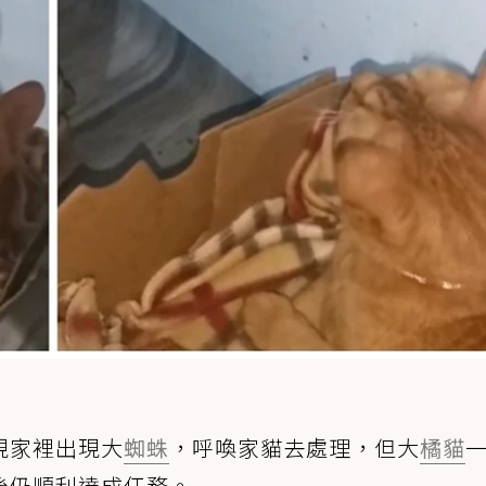
現家裡出現大
蜘蛛
，呼喚家貓去處理，但大
橘貓
後仍順利達成任務。