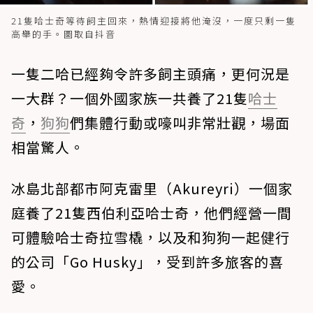
21隻哈士奇等待飼主回來，熱情迎接將他淹沒，一度只剩一隻
高舉的手。圖取自抖音
一隻二哈已經夠令許多飼主頭痛，更何況是
一大群？一個外國家族一共養了21隻
哈士
奇
，
狗狗
們集體行動或嚎叫非常壯觀，場面
相當驚人。
冰島北部都市阿克雷里（Akureyri）一個家
庭養了21隻西伯利亞哈士奇，他們經營一間
可體驗哈士奇拉雪橇，以及和狗狗一起健行
的公司「Go Husky」，受到許多旅客的喜
愛。