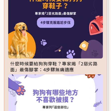
什麼時候要給狗狗穿鞋？專家揭「2惡劣路
面」最傷腳掌：4步驟無痛適應