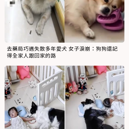
去藥局巧遇失散多年愛犬 女子淚崩：狗狗還記
得全家人跟回家的路