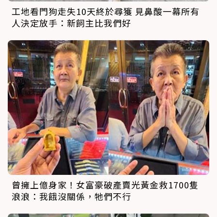
工地看門狗走失10天終於尋獲 見鼻酸一幕所有
人決定放手：新飼主比我們好
曾擁上億身家！女富豪破產賣光黃金救1700隻
浪浪：我餓沒關係，牠們不行