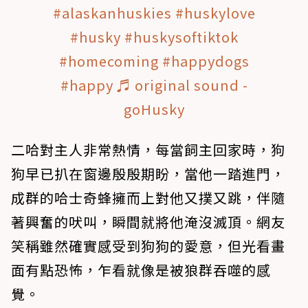
#alaskanhuskies
#huskylove
#husky
#huskysoftiktok
#homecoming
#happydogs
#happy
♬ original sound -
goHusky
二哈對主人非常熱情，每當飼主回家時，狗
狗早已扒在窗邊殷殷期盼，當他一踏進門，
成群的哈士奇蜂擁而上對他又撲又跳，伴隨
著興奮的吠叫，瞬間就將他淹沒滅頂。網友
笑稱雖然確實感受到狗狗的愛意，但光看畫
面有點恐怖，乍看就像是被狼群吞噬的感
覺。