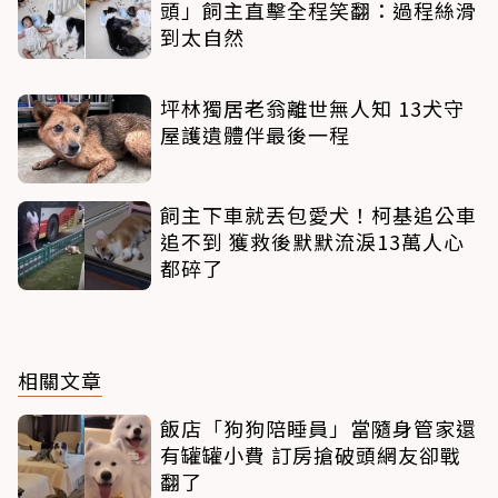
頭」飼主直擊全程笑翻：過程絲滑
到太自然
坪林獨居老翁離世無人知 13犬守
屋護遺體伴最後一程
飼主下車就丟包愛犬！柯基追公車
追不到 獲救後默默流淚13萬人心
都碎了
相關文章
飯店「狗狗陪睡員」當隨身管家還
有罐罐小費 訂房搶破頭網友卻戰
翻了