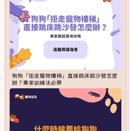
狗狗「拒走寵物樓梯」直接跳床跳沙發怎麼
辦？專家訓練法必學