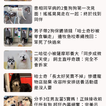
患相同罕病的2隻狗狗第一次見
面！搖搖晃晃走在一起：終於找到
同伴
男子帶2狗保鑣領錢「哈士奇秒被
零食騙走」 邊牧急咬牽繩拽回：
笨死了快過來
二哈從小被薩摩耶養大「同步成微
笑天使」 飼主直呼奇蹟：完全不
會拆家
哈士奇「長太好笑賣不掉」慘遭寵
物店拋棄 收容所安排送養活動還
是沒人要
分手3任男友當5寶媽！正妹接收前
任所有狗 超狂內幕網驚：完美示