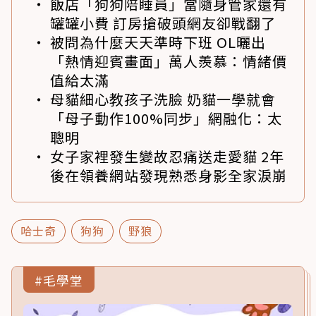
飯店「狗狗陪睡員」當隨身管家還有
罐罐小費 訂房搶破頭網友卻戰翻了
被問為什麼天天準時下班 OL曬出
「熱情迎賓畫面」萬人羨慕：情緒價
值給太滿
母貓細心教孩子洗臉 奶貓一學就會
「母子動作100%同步」網融化：太
聰明
女子家裡發生變故忍痛送走愛貓 2年
後在領養網站發現熟悉身影全家淚崩
哈士奇
狗狗
野狼
#毛學堂