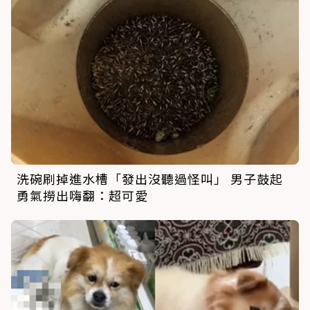
洗碗刷掉進水槽「發出沒聽過怪叫」 男子鼓起
勇氣撈出嗨翻：超可愛