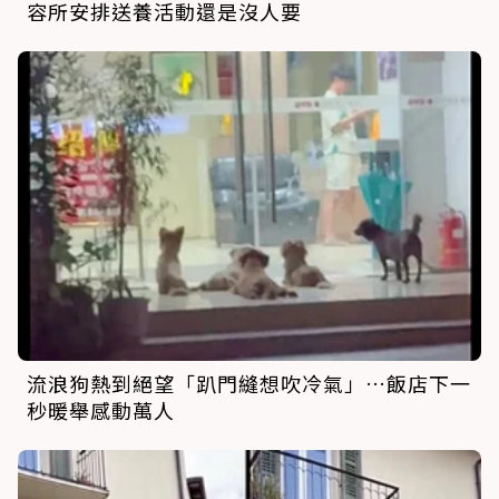
容所安排送養活動還是沒人要
流浪狗熱到絕望「趴門縫想吹冷氣」…飯店下一
秒暖舉感動萬人