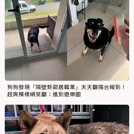
狗狗發現「隔壁新鄰居職業」天天翻陽台報到！
超爽模樣網笑翻：進到遊樂園