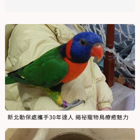
新北動保處攜手30年達人 揭祕寵物鳥療癒魅力