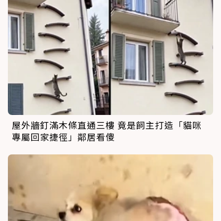
屋外牆釘滿木條直通三樓 竟是飼主打造「貓咪
專屬回家捷徑」鄰居看傻