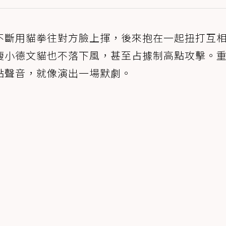
不斷用貓拳往對方臉上揮，後來抱在一起扭打互
瘦小德文貓也不落下風，甚至占據制高點攻擊。
點聲音，就像演出一場默劇。