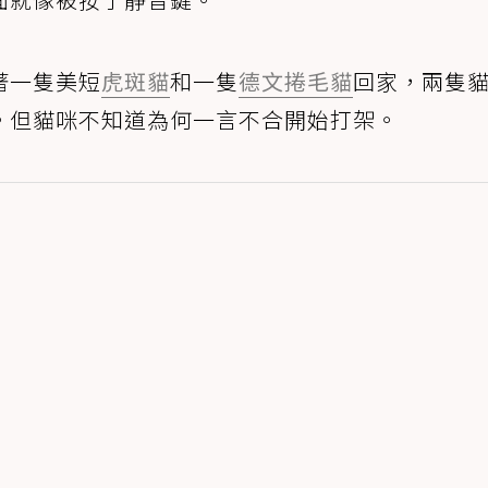
著一隻美短
虎斑貓
和一隻
德文捲毛貓
回家，兩隻
。但貓咪不知道為何一言不合開始打架。