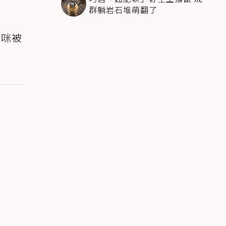
群躺岩石堆萌翻了
貓咪被