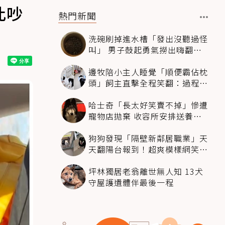
此吵
熱門新聞
洗碗刷掉進水槽「發出沒聽過怪
叫」 男子鼓起勇氣撈出嗨翻：
超可愛
邊牧陪小主人睡覺「順便霸佔枕
頭」飼主直擊全程笑翻：過程絲
滑到太自然
哈士奇「長太好笑賣不掉」慘遭
寵物店拋棄 收容所安排送養活
動還是沒人要
狗狗發現「隔壁新鄰居職業」天
天翻陽台報到！超爽模樣網笑
翻：進到遊樂園
坪林獨居老翁離世無人知 13犬
守屋護遺體伴最後一程