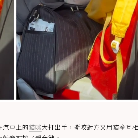
在汽車上的
貓咪
大打出手，撕咬對方又用貓拳互
面就像被按了靜音鍵。