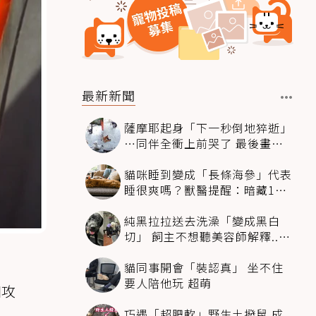
最新新聞
薩摩耶起身「下一秒倒地猝逝」
…同伴全衝上前哭了 最後畫面
逼哭萬人
貓咪睡到變成「長條海參」代表
睡很爽嗎？獸醫提醒：暗藏1種
不適
純黑拉拉送去洗澡「變成黑白
切」 飼主不想聽美容師解釋..衝
現場秒道歉
貓同事開會「裝認真」 坐不住
要人陪他玩 超萌
相攻
巧遇「超肥軟」野生土撥鼠 成