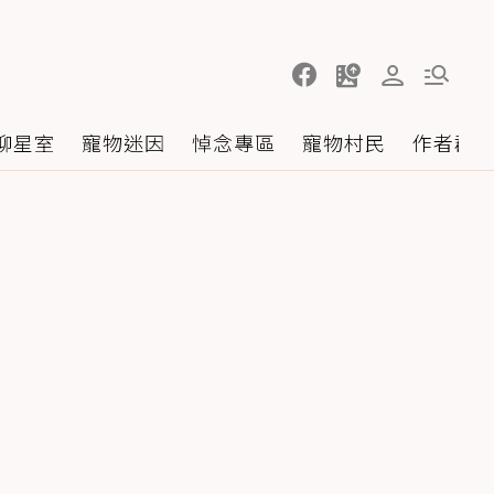
聊星室
寵物迷因
悼念專區
寵物村民
作者群