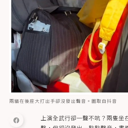
兩貓在後座大打出手卻沒發出聲音。圖取自抖音
上演全武行卻一聲不吭？兩隻坐
擊，但卻沒發出一點點聲音，畫