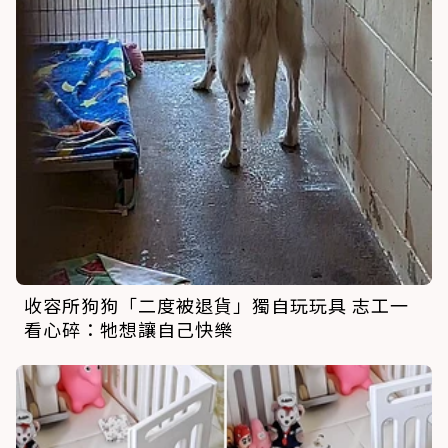
收容所狗狗「二度被退貨」獨自玩玩具 志工一
看心碎：牠想讓自己快樂