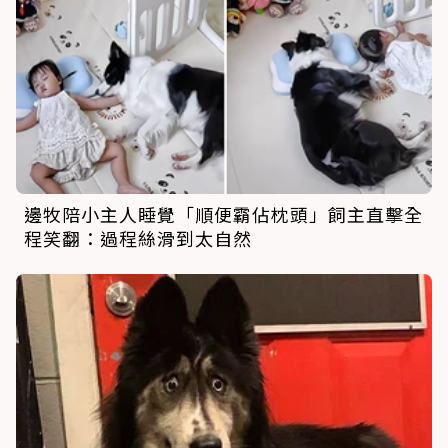
邊牧陪小主人睡覺「順便霸佔枕頭」飼主直擊全
程笑翻：過程絲滑到太自然