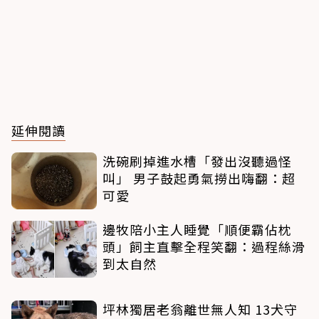
延伸閱讀
洗碗刷掉進水槽「發出沒聽過怪
叫」 男子鼓起勇氣撈出嗨翻：超
可愛
邊牧陪小主人睡覺「順便霸佔枕
頭」飼主直擊全程笑翻：過程絲滑
到太自然
坪林獨居老翁離世無人知 13犬守