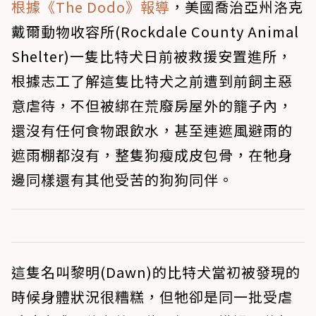
根據《The Dodo》報導
，美國喬治亞州洛克
戴爾動物收容所(Rockdale County Animal
Shelter)一隻比特犬日前被救援安置進所，
根據志工了解這隻比特犬之前遭到前飼主惡
意虐待，不但被綁在荒廢房屋外的籠子內，
還沒有任何食物跟飲水，甚至連遮風避雨的
遮雨棚都沒有，整隻狗瘦成皮包骨，在牠身
邊同樣還有其他受苦的狗狗同伴。
這隻名叫黎明(Dawn)的比特犬當初被發現的
時候身體狀況很糟糕，但牠卻是同一批受虐