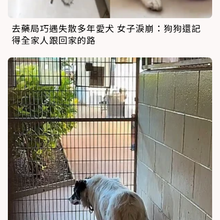
去藥局巧遇失散多年愛犬 女子淚崩：狗狗還記
得全家人跟回家的路