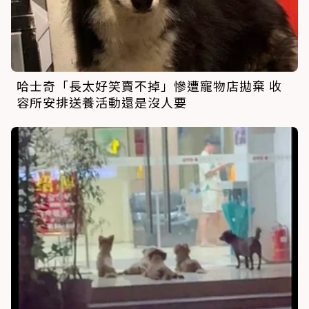
哈士奇「長太好笑賣不掉」慘遭寵物店拋棄 收
容所安排送養活動還是沒人要