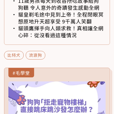
11歲男孩每天到收容所唸故事給狗
狗聽 令人意外的奇蹟發生感動全網
貓皇剃毛途中見到上帝！全程閉眼冥
想原地升天超享受 9千萬人笑翻
貓頭鷹揮手向人類求救！真相讓全網
心碎：從沒看過這種情況
比特犬
流浪狗
#毛學堂