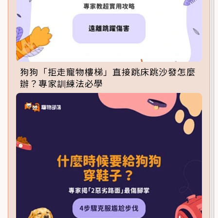
狗狗「拒走寵物樓梯」直接跳床跳沙發怎麼
辦？專家訓練法必學