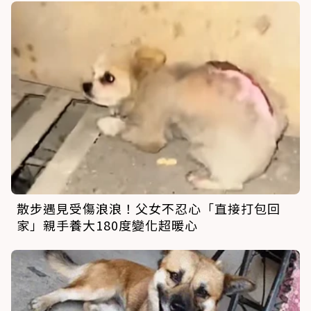
散步遇見受傷浪浪！父女不忍心「直接打包回
家」親手養大180度變化超暖心