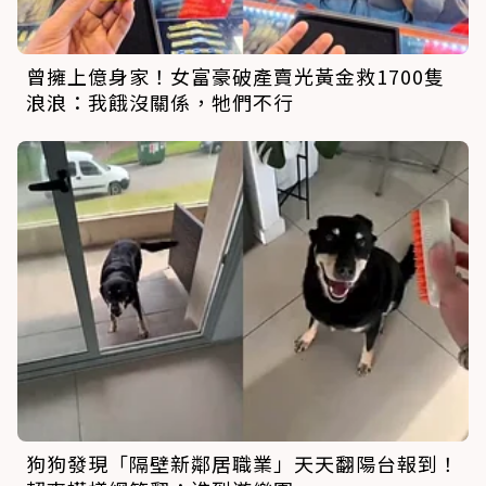
曾擁上億身家！女富豪破產賣光黃金救1700隻
浪浪：我餓沒關係，牠們不行
狗狗發現「隔壁新鄰居職業」天天翻陽台報到！