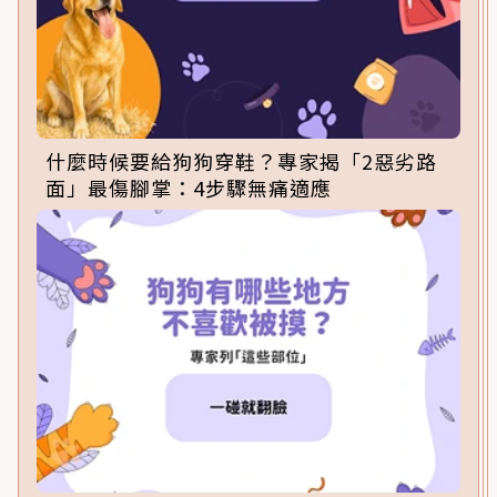
什麼時候要給狗狗穿鞋？專家揭「2惡劣路
面」最傷腳掌：4步驟無痛適應