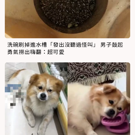
洗碗刷掉進水槽「發出沒聽過怪叫」 男子鼓起
勇氣撈出嗨翻：超可愛