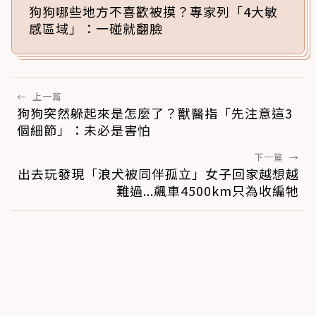
狗狗哪些地方不喜歡被摸？專家列「4大敏
感區域」：一碰就翻臉
←
上一篇
狗狗突然躲起來是怎麼了？獸醫指「先注意這3
個細節」：未必是害怕
下一篇
→
出去玩發現「浪犬被同伴孤立」女子回家越想越
難過...飆車4500km只為收編牠