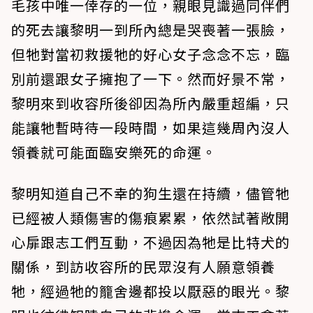
毛孩中唯一倖存的一位，親眼見識過同伴們
的死去讓黎明一到所內總是哭喪著一張臉，
但牠對當初救援牠的好心女子念念不忘，臨
別前還跟女子擁抱了一下。然而好景不常，
黎明來到收容所後卻因為所內嚴重超編，只
能讓牠暫時待一段時間，如果這幾周內沒人
領養就可能面臨安樂死的命運。
黎明知道自己不幸的狗生還在持續，儘管牠
已經被人類傷害的傷痕累累，依然試著敞開
心扉跟志工們互動，不過因為牠是比特犬的
關係，到訪收容所的民眾沒有人願意領養
牠，經過牠的籠舍邊都投以厭惡的眼光。黎