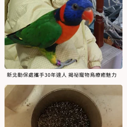
新北動保處攜手30年達人 揭祕寵物鳥療癒魅力