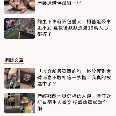
屋護遺體伴最後一程
飼主下車就丟包愛犬！柯基追公車
追不到 獲救後默默流淚13萬人心
都碎了
相關文章
「收容所最孤單的狗」終於等到家
聽消息不敢相信一臉懵：我真的被
選中了？
歷經殘酷地獄仍相信人類…浪汪對
所有陌生人微笑 逆轉命運感動全
網