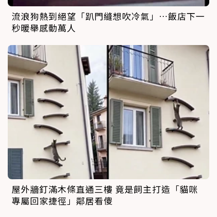
流浪狗熱到絕望「趴門縫想吹冷氣」…飯店下一
秒暖舉感動萬人
屋外牆釘滿木條直通三樓 竟是飼主打造「貓咪
專屬回家捷徑」鄰居看傻