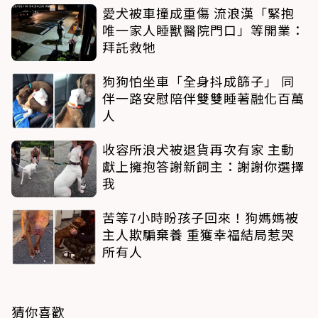
愛犬被車撞成重傷 流浪漢「緊抱
唯一家人睡獸醫院門口」等開業：
拜託救牠
狗狗怕坐車「全身抖成篩子」 同
伴一路安慰陪伴雙雙睡著融化百萬
人
收容所浪犬被退貨再次有家 主動
獻上擁抱答謝新飼主：謝謝你選擇
我
苦等7小時盼孩子回來！狗媽媽被
主人欺騙棄養 重獲幸福結局惹哭
所有人
猜你喜歡