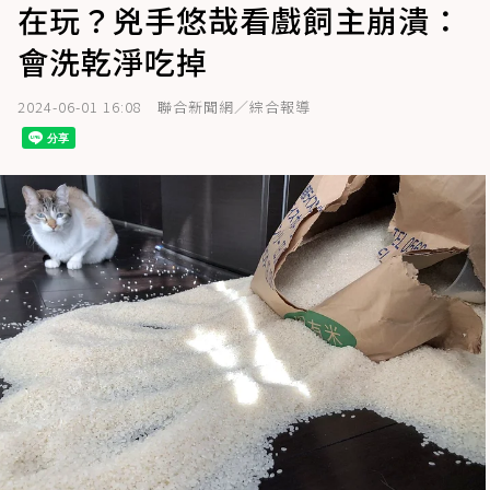
在玩？兇手悠哉看戲飼主崩潰：
會洗乾淨吃掉
2024-06-01 16:08
聯合新聞網／綜合報導