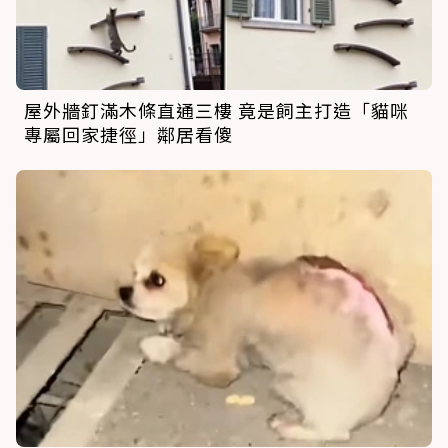
屋外牆釘滿木條直通三樓 竟是飼主打造「貓咪
專屬回家捷徑」鄰居看傻