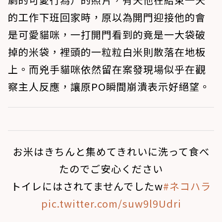
的工作下班回家時，原以為開門迎接他的會
是可愛貓咪，一打開門看到的竟是一大袋破
掉的米袋，裡頭的一粒粒白米則散落在地板
上。而兇手貓咪依然留在案發現場似乎在觀
察主人反應，讓原PO瞬間崩潰表示好絕望。
お米はきちんと集めてきれいに洗って食べ
たのでご安心ください
トイレにはされてませんでしたw
#ネコハラ
pic.twitter.com/suw9l9Udri