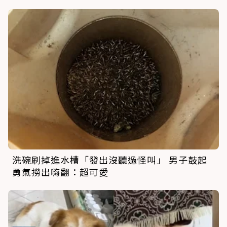
洗碗刷掉進水槽「發出沒聽過怪叫」 男子鼓起
勇氣撈出嗨翻：超可愛