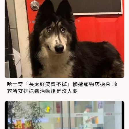
哈士奇「長太好笑賣不掉」慘遭寵物店拋棄 收
容所安排送養活動還是沒人要