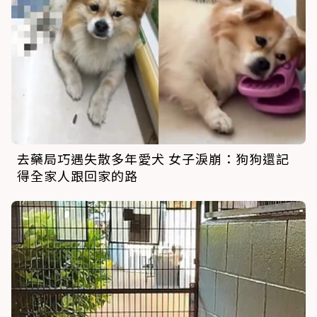
去藥局巧遇失散多年愛犬 女子淚崩：狗狗還記
得全家人跟回家的路