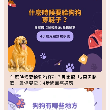
什麼時候要給狗狗穿鞋？專家揭「2惡劣路
面」最傷腳掌：4步驟無痛適應