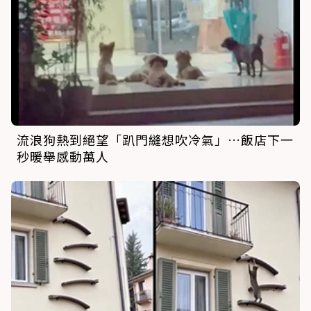
流浪狗熱到絕望「趴門縫想吹冷氣」…飯店下一
秒暖舉感動萬人