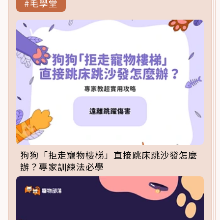
#毛學堂
狗狗「拒走寵物樓梯」直接跳床跳沙發怎麼
辦？專家訓練法必學