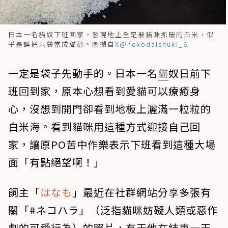
日本一名貓奴下班回家，發現地上全是被貓咪抓破的白米，似
乎是誤把米袋當成貓砂。圖擷自
X@nekodaishuki_6
一定是袋子先動手的。日本一名
貓
奴日前下
班回到家，原本心想看到愛貓可以療癒身
心，沒想到開門卻看到地板上灑滿一粒粒的
白米海。看到貓咪用這種方式迎接自己回
家，讓原PO苦中作樂表示下班看到這種大場
面「有點絕望啊！」
飼主「
はなも
」最近在社群網站分享多張有
關「#ネコハラ」（泛指貓咪妨礙人類或惡作
劇的可愛行為）的照片，有天他在結束一天