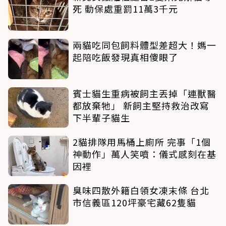
死 動保處重罰11萬3千元
兩貓吃同包飼料體型差超大！媽一
起陪吃飯發現真相傻眼了
賓士貓生重病被飼主丟掉「連獸醫
都放棄牠」 新飼主堅持救治改寫
下半輩子貓生
2貓排隊用馬桶上廁所 完事「1個
神動作」萬人笑噴：儀式感刻在基
因裡
臭味四散外籍白領女凍末條 台北
市信義區120坪豪宅藏62隻貓