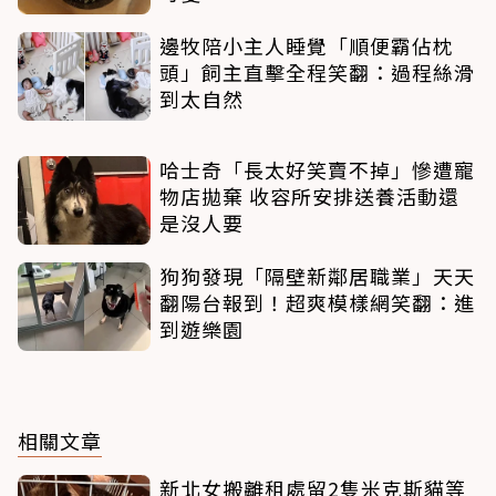
邊牧陪小主人睡覺「順便霸佔枕
頭」飼主直擊全程笑翻：過程絲滑
到太自然
哈士奇「長太好笑賣不掉」慘遭寵
物店拋棄 收容所安排送養活動還
是沒人要
狗狗發現「隔壁新鄰居職業」天天
翻陽台報到！超爽模樣網笑翻：進
到遊樂園
相關文章
新北女搬離租處留2隻米克斯貓等