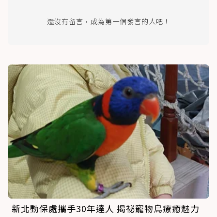
還沒有留言，成為第一個發言的人吧！
新北動保處攜手30年達人 揭祕寵物鳥療癒魅力