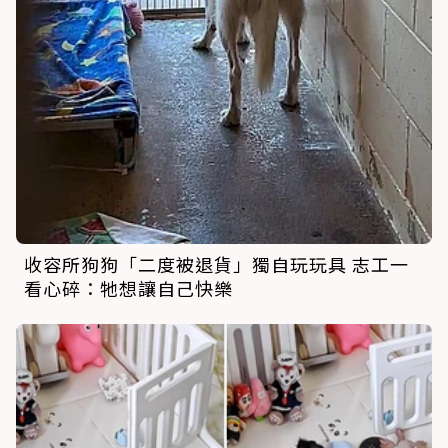
收容所狗狗「二度被退貨」獨自玩玩具 志工一
看心碎：牠想讓自己快樂