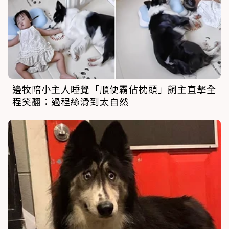
邊牧陪小主人睡覺「順便霸佔枕頭」飼主直擊全
程笑翻：過程絲滑到太自然