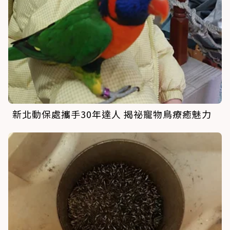
新北動保處攜手30年達人 揭祕寵物鳥療癒魅力