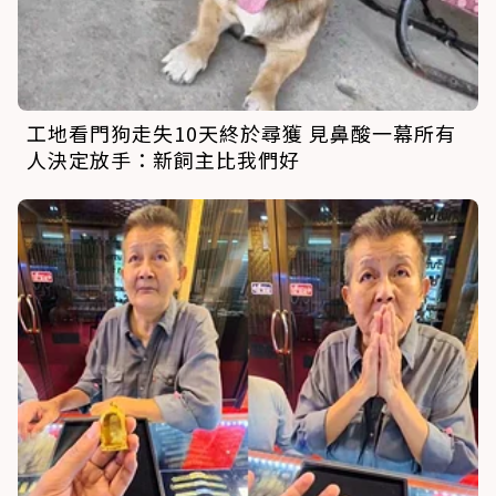
工地看門狗走失10天終於尋獲 見鼻酸一幕所有
人決定放手：新飼主比我們好