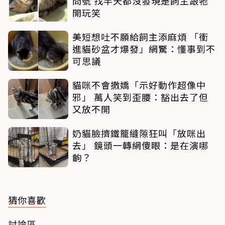
問號 找半天都沒發現是飼主跟牠
開玩笑
美短想吐不願給飼主添麻煩 「衝
進貓砂盆才爆發」網驚：懂事到不
可思議
貓咪不會撒嬌「示好動作超像中
邪」 萬人笑到歪腰：豁出去了但
又放不開
奶貓臉擠鐵籠縫隙狂叫「放咪出
去」 鏡頭一轉網傻眼：是在演哪
齣？
猜你喜歡
討論區