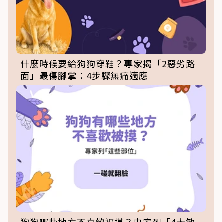
什麼時候要給狗狗穿鞋？專家揭「2惡劣路
面」最傷腳掌：4步驟無痛適應
狗狗哪些地方不喜歡被摸？專家列「4大敏