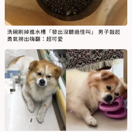
洗碗刷掉進水槽「發出沒聽過怪叫」 男子鼓起
勇氣撈出嗨翻：超可愛