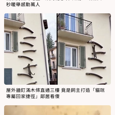
秒暖舉感動萬人
屋外牆釘滿木條直通三樓 竟是飼主打造「貓咪
專屬回家捷徑」鄰居看傻