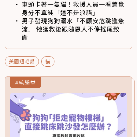
車頭卡著一隻貓！救援人員一看驚覺
身分不單純「這不是浪貓」
男子發現狗狗溺水「不顧安危跳進急
流」 牠獲救後跟隨恩人不停搖尾致
謝
美國短毛貓
貓
#毛學堂