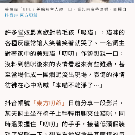
美短貓「叨叨」差點被主人親一口，看起來有些憂鬱。圖擷自
抖音@ 東方叨爺
許多
貓
奴最喜歡對著毛孩「吸貓」，貓咪的
各種反應常讓人笑著笑著就哭了。一名飼主
對著家中的美短貓「叨叨」作勢想親一口，
沒料到貓咪後來的表情看起來有些難過，甚
至當場化成一團爛泥流出現場，哀傷的神情
彷彿在心中吶喊「本喵不乾淨了…」
抖音帳號
「東方叨爺」
日前分享一段影片，
某天飼主坐在椅子上輕輕用腿夾住貓咪，同
時溫柔握住「叨叨」的手手，接著低頭假裝
親了貓咪一下，想看看愛貓會是甚麼樣的反