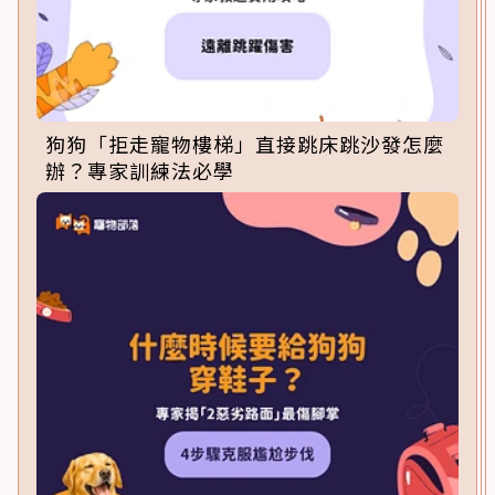
狗狗「拒走寵物樓梯」直接跳床跳沙發怎麼
辦？專家訓練法必學