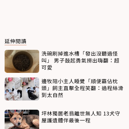
延伸閱讀
洗碗刷掉進水槽「發出沒聽過怪
叫」 男子鼓起勇氣撈出嗨翻：超
可愛
邊牧陪小主人睡覺「順便霸佔枕
頭」飼主直擊全程笑翻：過程絲滑
到太自然
坪林獨居老翁離世無人知 13犬守
屋護遺體伴最後一程