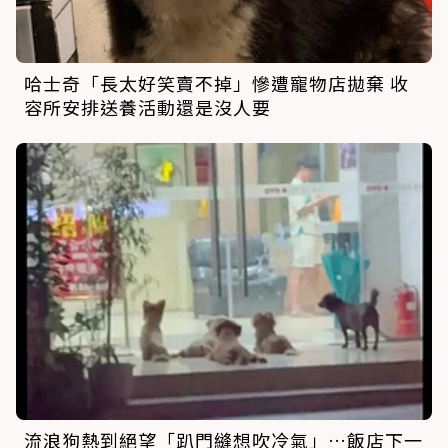
哈士奇「長太好笑賣不掉」慘遭寵物店拋棄 收
容所安排送養活動還是沒人要
流浪狗熱到絕望「趴門縫想吹冷氣」…飯店下一