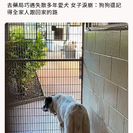
去藥局巧遇失散多年愛犬 女子淚崩：狗狗還記
得全家人跟回家的路