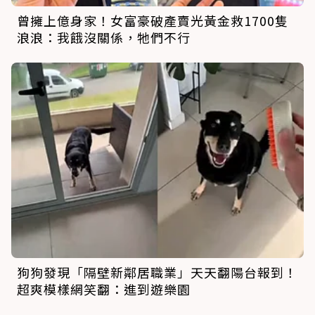
曾擁上億身家！女富豪破產賣光黃金救1700隻
浪浪：我餓沒關係，牠們不行
狗狗發現「隔壁新鄰居職業」天天翻陽台報到！
超爽模樣網笑翻：進到遊樂園