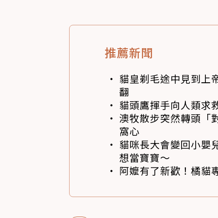
推薦新聞
貓皇剃毛途中見到上帝
翻
貓頭鷹揮手向人類求
澳牧散步突然轉頭「
窩心
貓咪長大會變回小嬰
想當寶寶～
阿嬤有了新歡！橘貓專