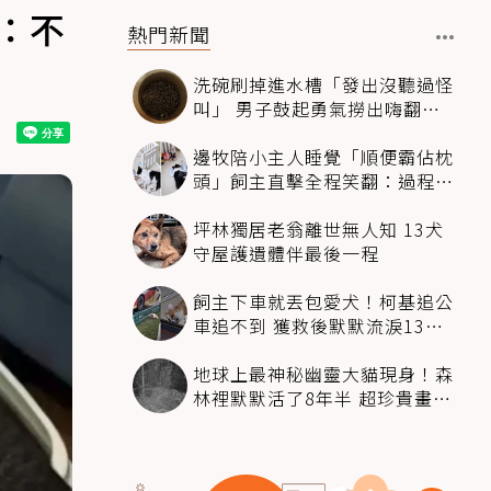
：不
熱門新聞
洗碗刷掉進水槽「發出沒聽過怪
叫」 男子鼓起勇氣撈出嗨翻：
超可愛
邊牧陪小主人睡覺「順便霸佔枕
頭」飼主直擊全程笑翻：過程絲
滑到太自然
坪林獨居老翁離世無人知 13犬
守屋護遺體伴最後一程
飼主下車就丟包愛犬！柯基追公
車追不到 獲救後默默流淚13萬
人心都碎了
地球上最神秘幽靈大貓現身！森
林裡默默活了8年半 超珍貴畫面
科學家嗨翻