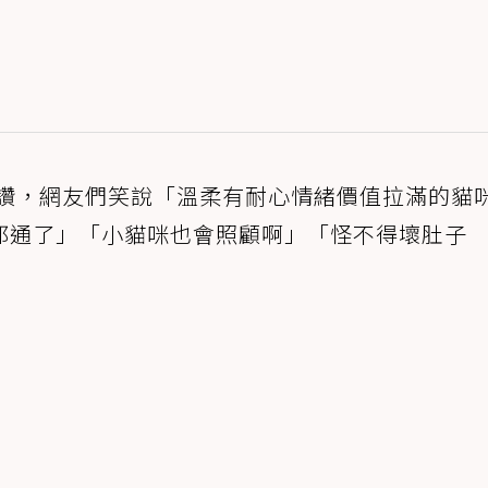
按讚，網友們笑說「溫柔有耐心情緒價值拉滿的貓
都通了」「小貓咪也會照顧啊」「怪不得壞肚子