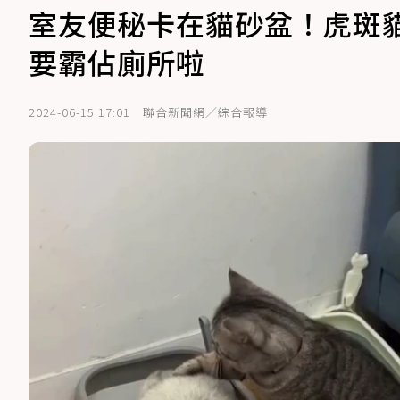
室友便秘卡在貓砂盆！虎斑
要霸佔廁所啦
2024-06-15 17:01
聯合新聞網／綜合報導