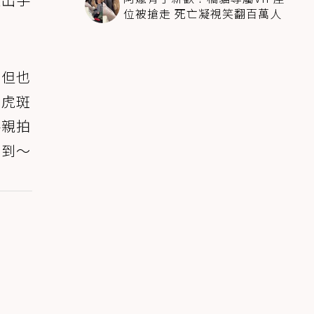
位被搶走 死亡凝視笑翻百萬人
，但也
隻虎斑
手親拍
看到～