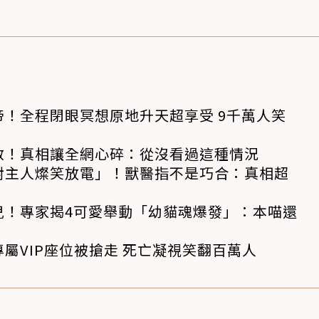
！全程閉眼冥想原地升天超享受 9千萬人笑
救！真相讓全網心碎：從沒看過這種情況
對主人燦笑放電」！獸醫指不是巧合：真相超
兒！專家揭4可愛舉動「幼貓魂爆發」：本喵還
屬VIP座位被搶走 死亡凝視笑翻百萬人