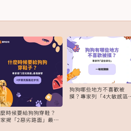
狗狗哪些地方不喜歡被
摸？專家列「4大敏感區
域」：一碰就翻臉
什麼時候要給狗狗穿鞋？
專家揭「2惡劣路面」最傷
腳掌：4步驟無痛適應