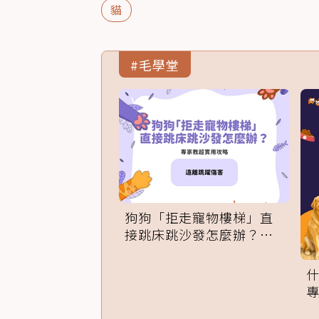
貓
#毛學堂
狗狗「拒走寵物樓梯」直
接跳床跳沙發怎麼辦？專
家訓練法必學