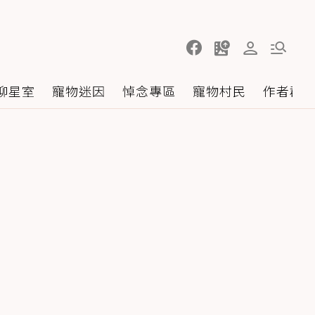
聊星室
寵物迷因
悼念專區
寵物村民
作者群