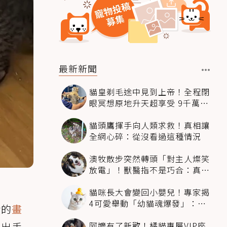
最新新聞
貓皇剃毛途中見到上帝！全程閉
眼冥想原地升天超享受 9千萬人
笑翻
貓頭鷹揮手向人類求救！真相讓
全網心碎：從沒看過這種情況
澳牧散步突然轉頭「對主人燦笑
放電」！獸醫指不是巧合：真相
超窩心
貓咪長大會變回小嬰兒！專家揭
4可愛舉動「幼貓魂爆發」：本
貴的
畫
喵還想當寶寶～
阿嬤有了新歡！橘貓專屬VIP座
還出手