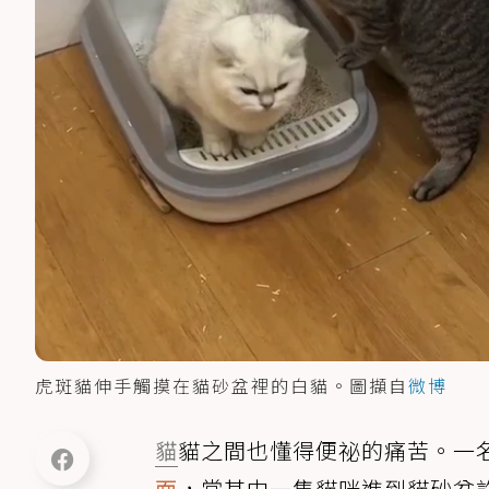
虎斑貓伸手觸摸在貓砂盆裡的白貓。圖擷自
微博
貓
貓之間也懂得便祕的痛苦。一
面
，當其中一隻貓咪進到貓砂盆