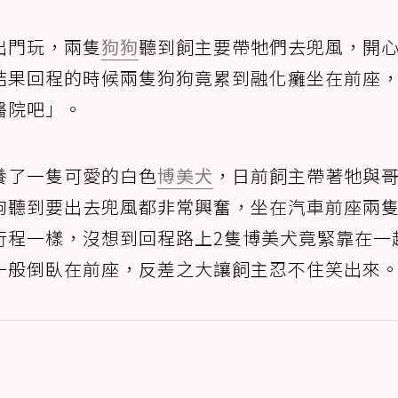
出門玩，兩隻
狗狗
聽到飼主要帶牠們去兜風，開
結果回程的時候兩隻狗狗竟累到融化癱坐在前座
醫院吧」。
養了一隻可愛的白色
博美犬
，日前飼主帶著牠與
狗聽到要出去兜風都非常興奮，坐在汽車前座兩
行程一樣，沒想到回程路上2隻博美犬竟緊靠在一
一般倒臥在前座，反差之大讓飼主忍不住笑出來