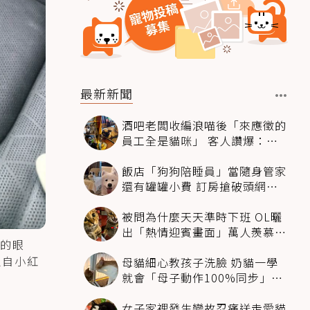
最新新聞
酒吧老闆收編浪喵後「來應徵的
員工全是貓咪」 客人讚爆：來
這不喝酒只擼毛孩
飯店「狗狗陪睡員」當隨身管家
還有罐罐小費 訂房搶破頭網友
卻戰翻了
被問為什麼天天準時下班 OL曬
出「熱情迎賓畫面」萬人羨慕：
的眼
情緒價值給太滿
取自小紅
母貓細心教孩子洗臉 奶貓一學
就會「母子動作100%同步」網
融化：太聰明
女子家裡發生變故忍痛送走愛貓