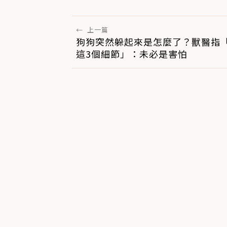
←
上一篇
狗狗突然躲起來是怎麼了？獸醫指
這3個細節」：未必是害怕