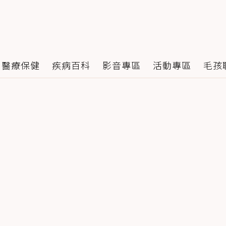
醫療保健
疾病百科
影音專區
活動專區
毛孩