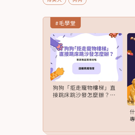
#毛學堂
狗狗「拒走寵物樓梯」直
接跳床跳沙發怎麼辦？專
家訓練法必學