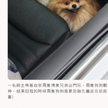
一名飼主帶著自家兩隻博美兄弟出門玩，兩隻狗狗聽
神，結果回程的時候兩隻狗狗竟累到融化癱坐在前座
書)