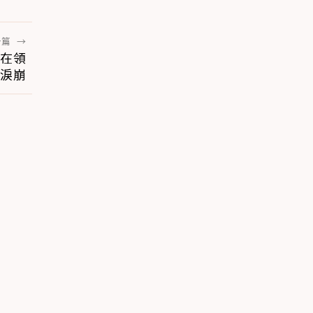
一篇
→
後在領
淚崩