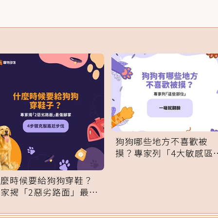
狗狗哪些地方不喜歡被
摸？專家列「4大敏感區
域」：一碰就翻臉
什麼時候要給狗狗穿鞋？
專家揭「2惡劣路面」最傷
腳掌：4步驟無痛適應