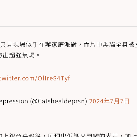
，只見現場似乎在辦家庭派對，而片中黑貓全身被
發出超強氣場。
.twitter.com/OlIreS4Tyf
Depression (@Catshealdeprsn)
2024年7月7日
加上銀色亮粉後，展現出低調又閃耀的光芒，加