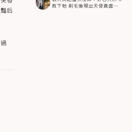
救下牠 剃毛後現出天使真面目
及豔后
驚呆所有人
錯過