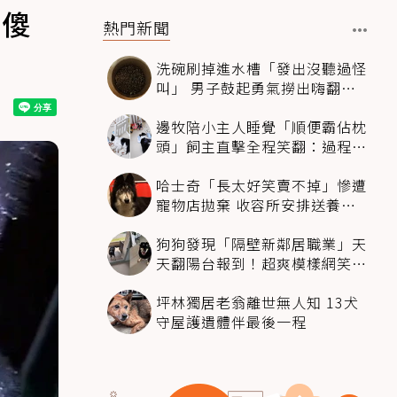
看傻
熱門新聞
洗碗刷掉進水槽「發出沒聽過怪
叫」 男子鼓起勇氣撈出嗨翻：
超可愛
邊牧陪小主人睡覺「順便霸佔枕
頭」飼主直擊全程笑翻：過程絲
滑到太自然
哈士奇「長太好笑賣不掉」慘遭
寵物店拋棄 收容所安排送養活
動還是沒人要
狗狗發現「隔壁新鄰居職業」天
天翻陽台報到！超爽模樣網笑
翻：進到遊樂園
坪林獨居老翁離世無人知 13犬
守屋護遺體伴最後一程