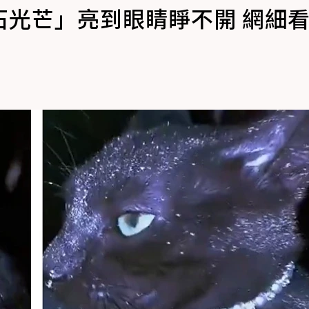
石光芒」亮到眼睛睜不開 網細