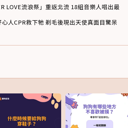
R LOVE流浪祭」重返北流 18組音樂人唱出最
心人CPR救下牠 剃毛後現出天使真面目驚呆