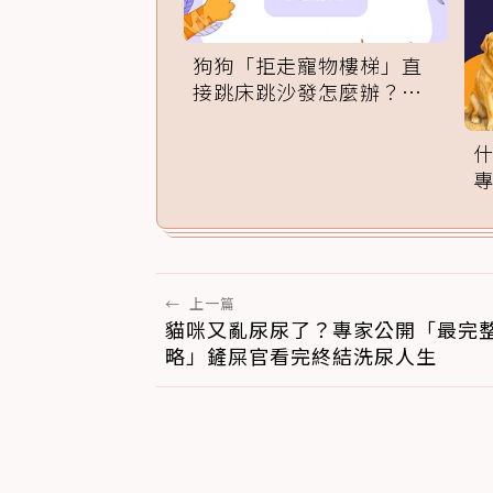
狗狗「拒走寵物樓梯」直
接跳床跳沙發怎麼辦？專
家訓練法必學
←
上一篇
貓咪又亂尿尿了？專家公開「最完
略」鏟屎官看完終結洗尿人生