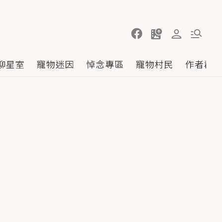
聊星室
寵物迷因
悼念專區
寵物村民
作者群