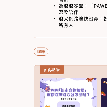
為浪浪發聲！「PAWE
溫柔陪伴
浪犬倒路邊快沒命！好
所有人
貓咪
#毛學堂