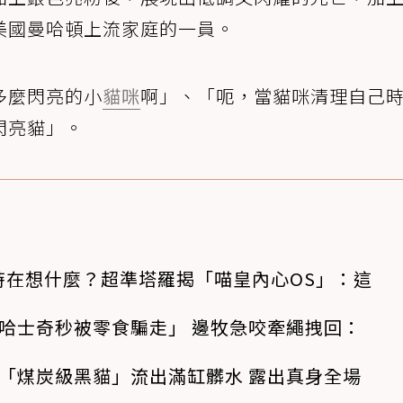
美國曼哈頓上流家庭的一員。
多麼閃亮的小
貓咪
啊」、「呃，當貓咪清理自己
閃亮貓」。
時在想什麼？超準塔羅揭「喵皇內心OS」：這
哈士奇秒被零食騙走」 邊牧急咬牽繩拽回：
「煤炭級黑貓」流出滿缸髒水 露出真身全場