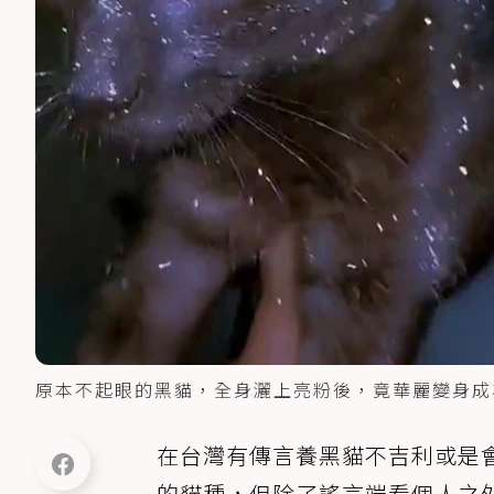
原本不起眼的黑貓，全身灑上亮粉後，竟華麗變身成為
在台灣有傳言養黑貓不吉利或是
的貓種，但除了謠言端看個人之