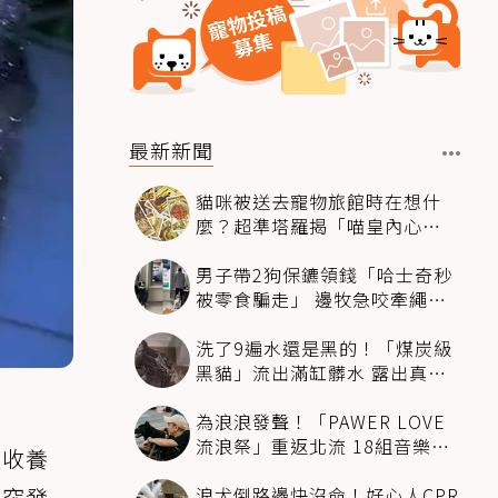
最新新聞
貓咪被送去寵物旅館時在想什
麼？超準塔羅揭「喵皇內心
OS」：這組毛孩超想你
男子帶2狗保鑣領錢「哈士奇秒
被零食騙走」 邊牧急咬牽繩拽
回：笨死了快過來
洗了9遍水還是黑的！「煤炭級
黑貓」流出滿缸髒水 露出真身
全場看傻
為浪浪發聲！「PAWER LOVE
流浪祭」重返北流 18組音樂人
被收養
唱出最溫柔陪伴
浪犬倒路邊快沒命！好心人CPR
竟突發