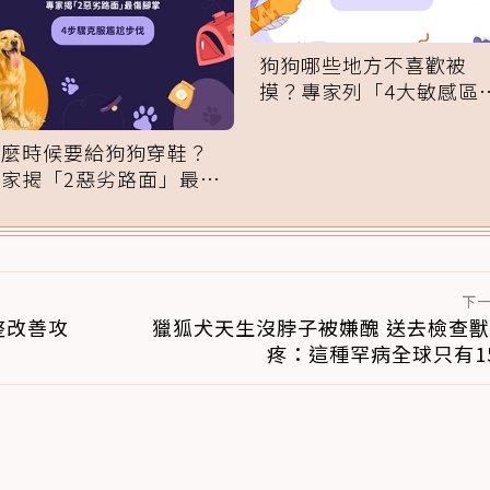
狗狗哪些地方不喜歡被
摸？專家列「4大敏感區
域」：一碰就翻臉
什麼時候要給狗狗穿鞋？
專家揭「2惡劣路面」最傷
腳掌：4步驟無痛適應
下
整改善攻
獵狐犬天生沒脖子被嫌醜 送去檢查
疼：這種罕病全球只有1