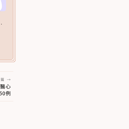
一篇
→
獸醫心
50例