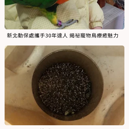
新北動保處攜手30年達人 揭祕寵物鳥療癒魅力