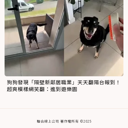
狗狗發現「隔壁新鄰居職業」天天翻陽台報到！
超爽模樣網笑翻：進到遊樂園
聯合線上公司 著作權所有 ©2025