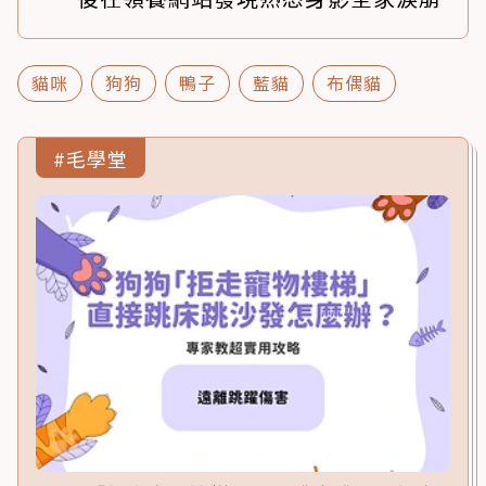
貓咪
狗狗
鴨子
藍貓
布偶貓
#毛學堂