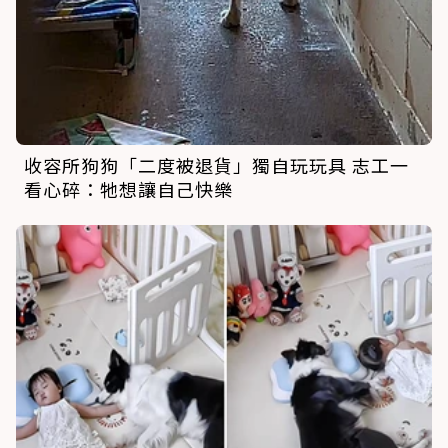
收容所狗狗「二度被退貨」獨自玩玩具 志工一
看心碎：牠想讓自己快樂