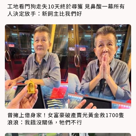
工地看門狗走失10天終於尋獲 見鼻酸一幕所有
人決定放手：新飼主比我們好
曾擁上億身家！女富豪破產賣光黃金救1700隻
浪浪：我餓沒關係，牠們不行