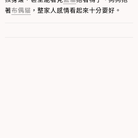
著
布偶貓
，整家人感情看起來十分要好。