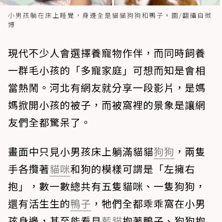
小男孩躺在床上睡覺，身邊全是貓貓狗狗和鴨子。圖/翻攝自微
博
現代不少人會選擇養寵物作伴，而同時飼養
一群毛小孩的「多寵家庭」可想而知是會相
當熱鬧。河北有網友就分享一段影片，是媽
媽掀開小孩的被子，而被窩裡的景象是讓網
友們全都驚呆了。
畫面中只見小男孩床上躺滿貓貓
狗狗
，兩隻
手各攬著
貓咪
和狗的模樣可謂是「左擁右
抱」，數一數總共有五隻貓咪、一隻狗狗，
還有活生生的
鴨子
，牠們全都乖乖窩在小男
孩身邊，甚至能看見
藍貓
抱著鴨子、狗狗抱