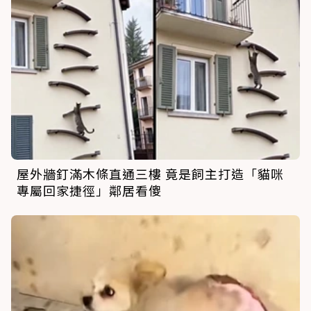
屋外牆釘滿木條直通三樓 竟是飼主打造「貓咪
專屬回家捷徑」鄰居看傻