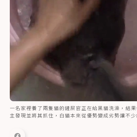
一名家裡養了兩隻貓的鏟屎官正在給黑貓洗澡，結果
主發現並將其抓住，白貓本來從優勢變成劣勢讓不少網