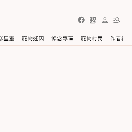
聊星室
寵物迷因
悼念專區
寵物村民
作者群