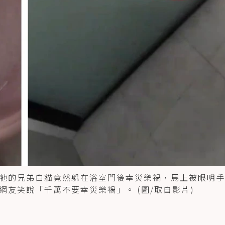
牠的兄弟白貓竟然躲在浴室門後幸災樂禍，馬上被眼明手
友笑說「千萬不要幸災樂禍」。 (圖/取自影片)