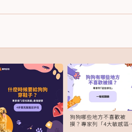
狗狗哪些地方不喜歡被
摸？專家列「4大敏感區
域」：一碰就翻臉