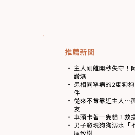
推薦新聞
主人剛離開秒失守！阿
讚爆
患相同罕病的2隻狗
伴
從來不肯靠近主人…
友
車頭卡著一隻貓！救
男子發現狗狗溺水「
尾致謝