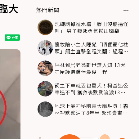
臨大
熱門新聞
洗碗刷掉進水槽「發出沒聽過怪
叫」 男子鼓起勇氣撈出嗨翻：
超可愛
邊牧陪小主人睡覺「順便霸佔枕
頭」飼主直擊全程笑翻：過程絲
滑到太自然
坪林獨居老翁離世無人知 13犬
守屋護遺體伴最後一程
飼主下車就丟包愛犬！柯基追公
車追不到 獲救後默默流淚13萬
人心都碎了
地球上最神秘幽靈大貓現身！森
林裡默默活了8年半 超珍貴畫面
科學家嗨翻