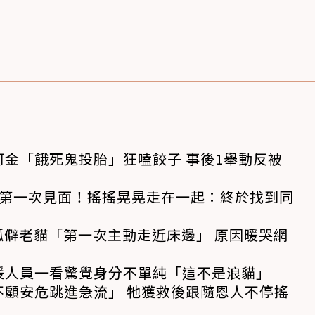
金「餓死鬼投胎」狂嗑餃子 事後1舉動反被
狗第一次見面！搖搖晃晃走在一起：終於找到同
孤僻老貓「第一次主動走近床邊」 原因暖哭網
援人員一看驚覺身分不單純「這不是浪貓」
不顧安危跳進急流」 牠獲救後跟隨恩人不停搖