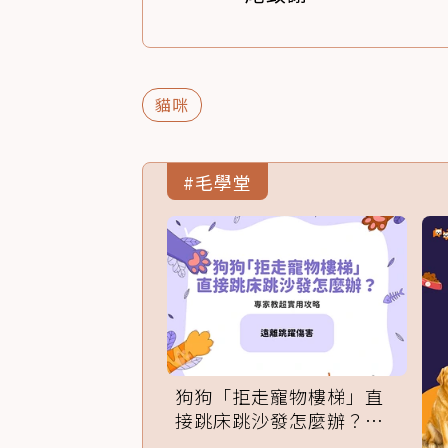
貓咪
#毛學堂
狗狗「拒走寵物樓梯」直
接跳床跳沙發怎麼辦？專
家訓練法必學