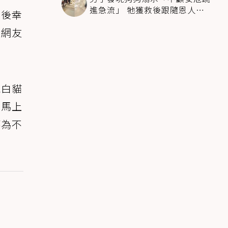
進急流」 牠獲救後跟隨恩人不
門後幸
停搖尾致謝
少網友
現白貓
果馬上
轉為不