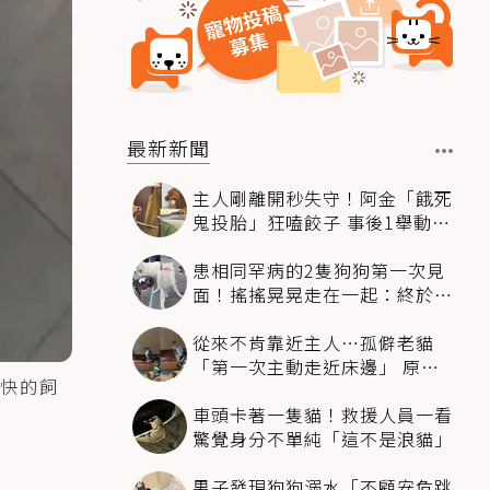
最新新聞
主人剛離開秒失守！阿金「餓死
鬼投胎」狂嗑餃子 事後1舉動反
被讚爆
患相同罕病的2隻狗狗第一次見
面！搖搖晃晃走在一起：終於找
到同伴
從來不肯靠近主人…孤僻老貓
「第一次主動走近床邊」 原因
快的飼
暖哭網友
車頭卡著一隻貓！救援人員一看
驚覺身分不單純「這不是浪貓」
男子發現狗狗溺水「不顧安危跳