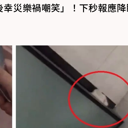
後幸災樂禍嘲笑」！下秒報應降