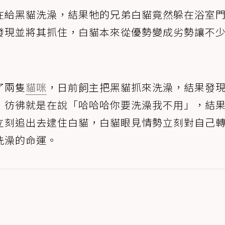
在給黑貓洗澡，結果牠的兄弟白貓竟然躲在浴室
發現並將其抓住，白貓本來從優勢變成劣勢讓不
了兩隻
貓咪
，日前飼主把黑貓抓來洗澡，結果發
，彷彿就是在說「哈哈哈你要洗澡我不用」，結
立刻追出去逮住白貓，白貓眼見情勢立刻對自己
洗澡的命運。