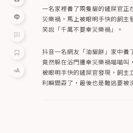
一名家裡養了兩隻貓的鏟屎官正
災樂禍，馬上被眼明手快的飼主
笑說「千萬不要幸災樂禍」。
抖音一名網友「油貓餅」家中養
竟然躲在浴門邊幸災樂禍喵喵叫
被眼明手快的鏟屎官發現，飼主
利瞬間孬了，最後也是難逃要被