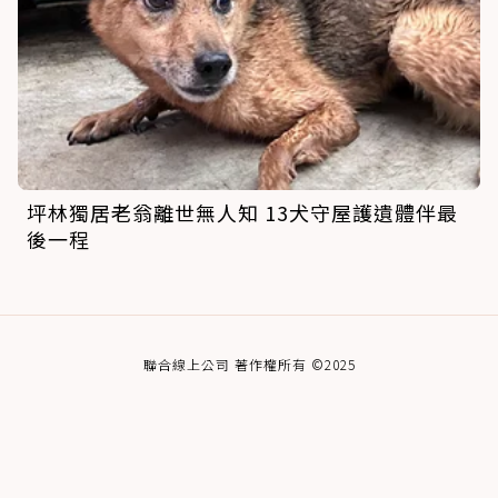
坪林獨居老翁離世無人知 13犬守屋護遺體伴最
後一程
聯合線上公司 著作權所有 ©2025