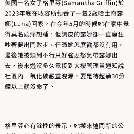
美國一名女子格里芬(Samantha Griffin)於
2023年底在收容所領養了一隻2歲哈士奇露
娜(Luna)回家，在今年5月的時候她在家中覺
得莫名頭痛想睡，但調皮的露娜卻一直瘋狂
吵著要出門散步，任憑她怎麼勸都沒有用，
最後她被煩到不行只好強忍怒氣帶露娜出
去，後來過沒多久竟接到大樓管理員通知說
社區內一氧化碳嚴重洩漏，要是待超過30分
鐘以上就沒命了。
格里芬心有餘悸的表示，她搬來這間新的公