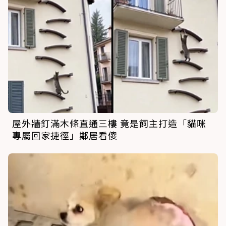
屋外牆釘滿木條直通三樓 竟是飼主打造「貓咪
專屬回家捷徑」鄰居看傻