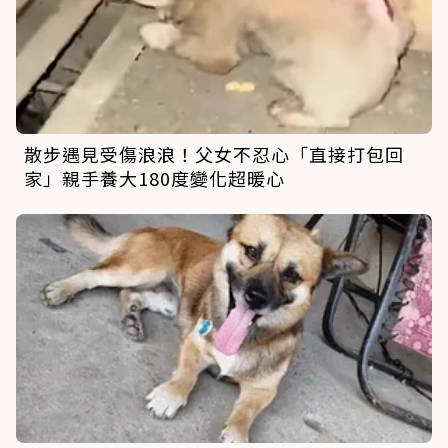
散步遇見受傷浪浪！父女不忍心「直接打包回
家」親手養大180度變化超暖心