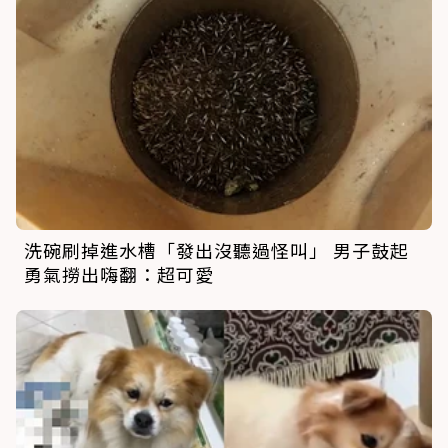
洗碗刷掉進水槽「發出沒聽過怪叫」 男子鼓起
勇氣撈出嗨翻：超可愛