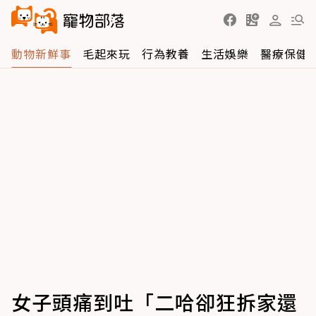
動物新鮮事
毛起來玩
行為教養
生活娛樂
醫療保健
女子頭痛到吐「二哈卻狂拆家還