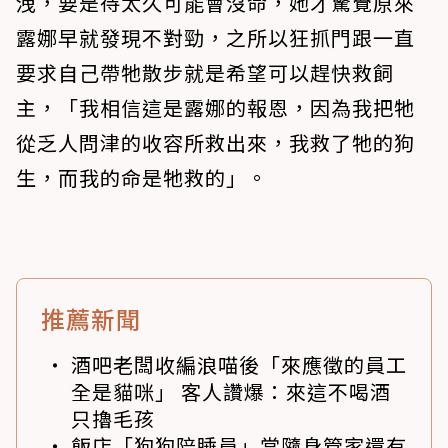
洩，要是待太久可能會沒命，她才驚覺原來
露娜早就發現不對勁，之所以狂抓門跟一直
要求自己帶牠散步就是希望可以趕快救飼
主，「我相信這是露娜的報恩，因為我把牠
從乏人問津的收容所救出來，我救了牠的狗
生，而我的命是牠救的」。
推薦新聞
酒吧老闆收編浪喵後「來應徵的員工
全是貓咪」 客人讚爆：來這不喝酒
只擼毛孩
飯店「狗狗陪睡員」當隨身管家還有