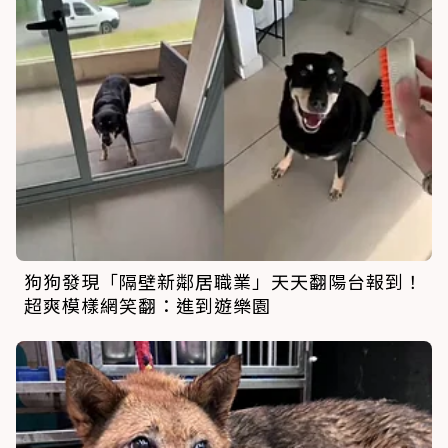
狗狗發現「隔壁新鄰居職業」天天翻陽台報到！
超爽模樣網笑翻：進到遊樂園