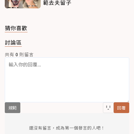
範去夫留子
猜你喜歡
討論區
共有
0
則留言
規範
回覆
還沒有留言，成為第一個發言的人吧！