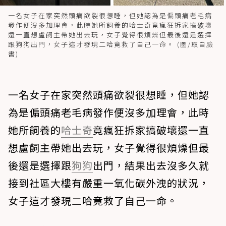
一名女子在家突然頭痛欲裂很想睡，但她認為是偏頭痛老毛病
發作便沒多加理會，此時她所飼養的哈士奇竟瘋狂拆家搞破壞
還一直想盧飼主帶她出去玩，女子覺得很煩燥但最後還是選擇
跟狗狗出門，女子這才發現二哈竟救了自己一命。 (圖/取自臉
書)
一名女子在家突然頭痛欲裂很想睡，但她認
為是偏頭痛老毛病發作便沒多加理會，此時
她所飼養的
哈士奇
竟瘋狂拆家搞破壞還一直
想盧飼主帶她出去玩，女子覺得很煩燥但最
後還是選擇跟
狗狗
出門，結果出去沒多久就
接到社區大樓有嚴重一氧化碳外洩的狀況，
女子這才發現二哈竟救了自己一命。