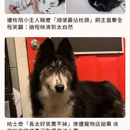
邊牧陪小主人睡覺「順便霸佔枕頭」飼主直擊全
程笑翻：過程絲滑到太自然
哈士奇「長太好笑賣不掉」慘遭寵物店拋棄 收