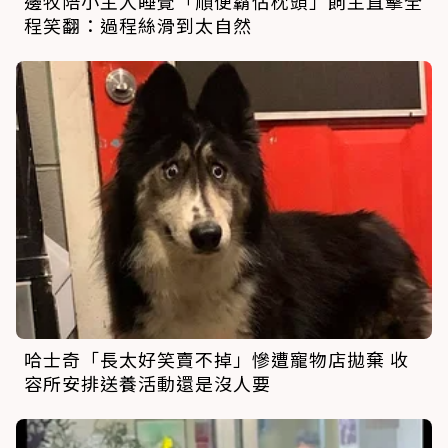
邊牧陪小主人睡覺「順便霸佔枕頭」飼主直擊全
程笑翻：過程絲滑到太自然
哈士奇「長太好笑賣不掉」慘遭寵物店拋棄 收
容所安排送養活動還是沒人要