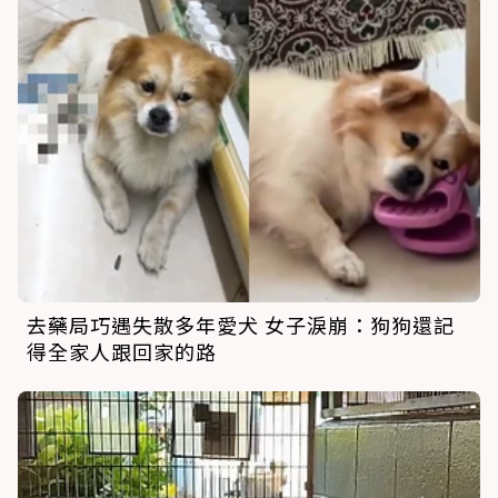
去藥局巧遇失散多年愛犬 女子淚崩：狗狗還記
得全家人跟回家的路