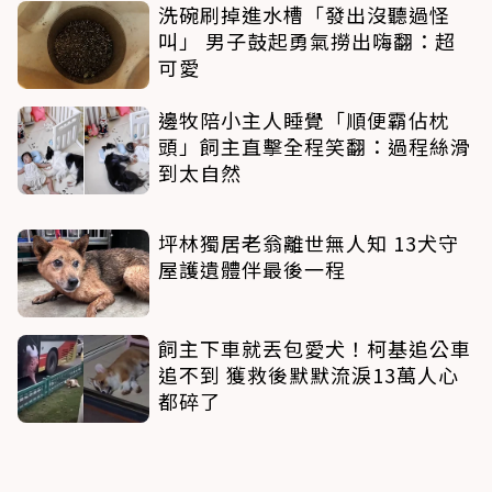
洗碗刷掉進水槽「發出沒聽過怪
叫」 男子鼓起勇氣撈出嗨翻：超
可愛
邊牧陪小主人睡覺「順便霸佔枕
頭」飼主直擊全程笑翻：過程絲滑
到太自然
坪林獨居老翁離世無人知 13犬守
屋護遺體伴最後一程
飼主下車就丟包愛犬！柯基追公車
追不到 獲救後默默流淚13萬人心
都碎了