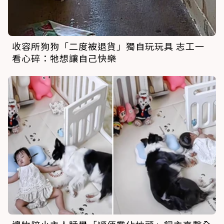
收容所狗狗「二度被退貨」獨自玩玩具 志工一
看心碎：牠想讓自己快樂