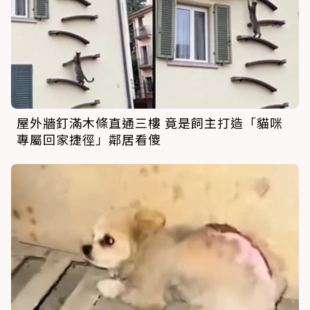
屋外牆釘滿木條直通三樓 竟是飼主打造「貓咪
專屬回家捷徑」鄰居看傻