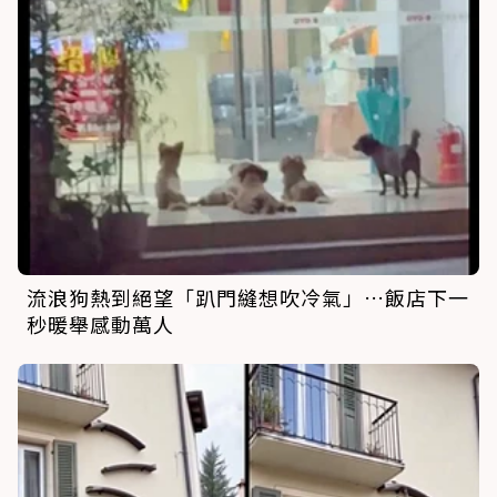
流浪狗熱到絕望「趴門縫想吹冷氣」…飯店下一
秒暖舉感動萬人