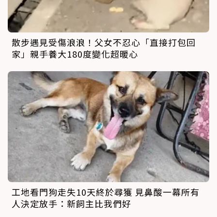
散步遇見受傷浪浪！父女不忍心「直接打包回
家」親手養大180度變化超暖心
工地看門狗走失10天終於尋獲 見鼻酸一幕所有
人決定放手：新飼主比我們好