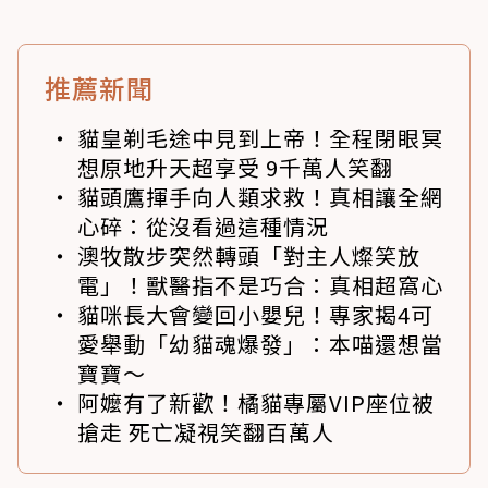
推薦新聞
貓皇剃毛途中見到上帝！全程閉眼冥
想原地升天超享受 9千萬人笑翻
貓頭鷹揮手向人類求救！真相讓全網
心碎：從沒看過這種情況
澳牧散步突然轉頭「對主人燦笑放
電」！獸醫指不是巧合：真相超窩心
貓咪長大會變回小嬰兒！專家揭4可
愛舉動「幼貓魂爆發」：本喵還想當
寶寶～
阿嬤有了新歡！橘貓專屬VIP座位被
搶走 死亡凝視笑翻百萬人