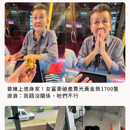
曾擁上億身家！女富豪破產賣光黃金救1700隻
浪浪：我餓沒關係，牠們不行