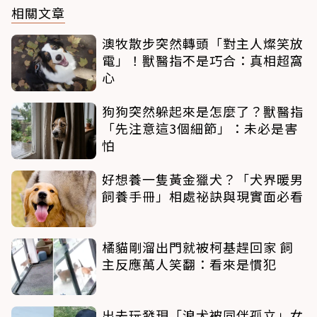
相關文章
澳牧散步突然轉頭「對主人燦笑放
電」！獸醫指不是巧合：真相超窩
心
狗狗突然躲起來是怎麼了？獸醫指
「先注意這3個細節」：未必是害
怕
好想養一隻黃金獵犬？「犬界暖男
飼養手冊」相處祕訣與現實面必看
橘貓剛溜出門就被柯基趕回家 飼
主反應萬人笑翻：看來是慣犯
出去玩發現「浪犬被同伴孤立」女