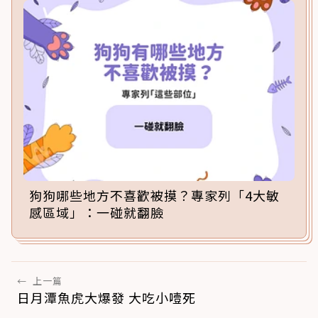
狗狗哪些地方不喜歡被摸？專家列「4大敏
感區域」：一碰就翻臉
←
上一篇
日月潭魚虎大爆發 大吃小噎死