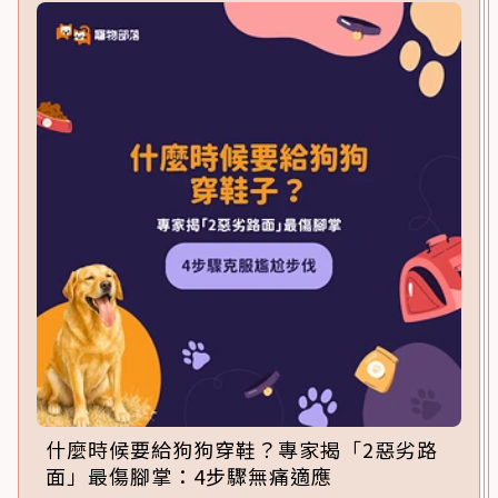
什麼時候要給狗狗穿鞋？專家揭「2惡劣路
面」最傷腳掌：4步驟無痛適應