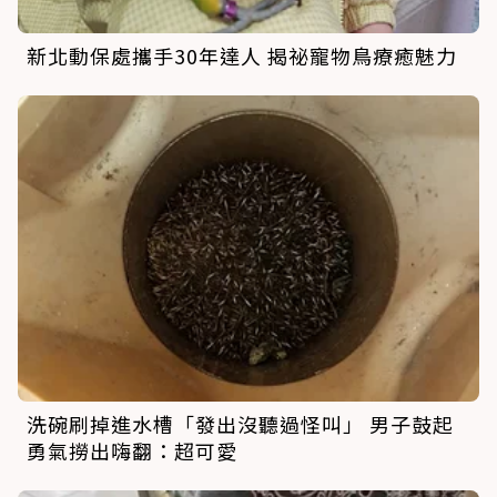
新北動保處攜手30年達人 揭祕寵物鳥療癒魅力
洗碗刷掉進水槽「發出沒聽過怪叫」 男子鼓起
勇氣撈出嗨翻：超可愛