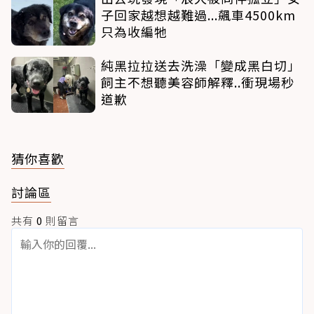
子回家越想越難過...飆車4500km
只為收編牠
純黑拉拉送去洗澡「變成黑白切」
飼主不想聽美容師解釋..衝現場秒
道歉
猜你喜歡
討論區
共有
0
則留言