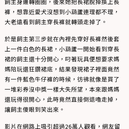
飼主身邊轉圈圈，後來她把長裙脫掉換上長
褲，想靠近愛犬沒想到小葫蘆連理都不理，
大老遠看到飼主穿長褲就轉頭走掉了。
於是飼主第三步就在內裡先穿好長褲然後套
上一件白色的長裙，小葫蘆一開始看到穿長
裙的飼主還十分開心，叼著玩具便想要求媽
媽陪玩還狂鑽裙底，結果發現裙子裡面竟然
有一件藍色牛仔褲的時候，彷彿就像是買了
一堆彩券沒中獎一樣大失所望，本來跟媽媽
還玩得很開心，此時竟然直接倒退嚕走掉，
讓飼主傻眼到笑出來。
影片在網路上吸引超過26萬人觀看，網友留