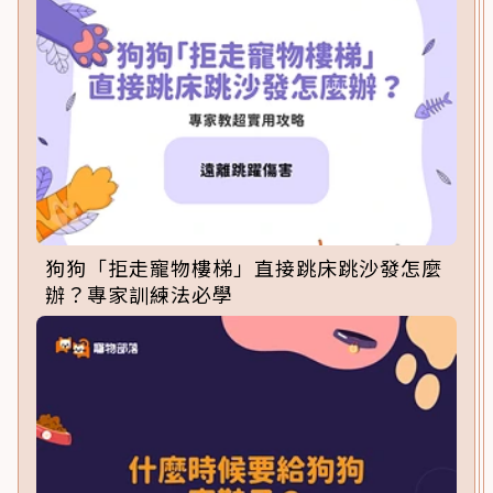
狗狗「拒走寵物樓梯」直接跳床跳沙發怎麼
辦？專家訓練法必學