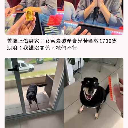
曾擁上億身家！女富豪破產賣光黃金救1700隻
浪浪：我餓沒關係，牠們不行