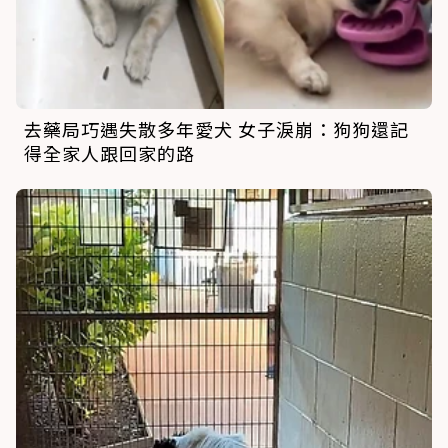
去藥局巧遇失散多年愛犬 女子淚崩：狗狗還記
得全家人跟回家的路