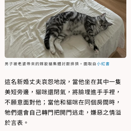
男子被老婆帶來的嫁妝貓集體討厭排擠。圖取自
小紅書
這名新婚丈夫哀怨地說，當他坐在其中一隻
美短旁邊，貓咪還閉氣，將臉埋進手手裡，
不願意面對他；當他和貓咪在同個房間時，
牠們還會自己轉門把開門逃走，嫌惡之情溢
於言表。