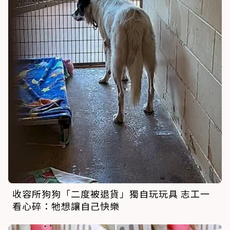
收容所狗狗「二度被退貨」獨自玩玩具 志工一
看心碎：牠想讓自己快樂