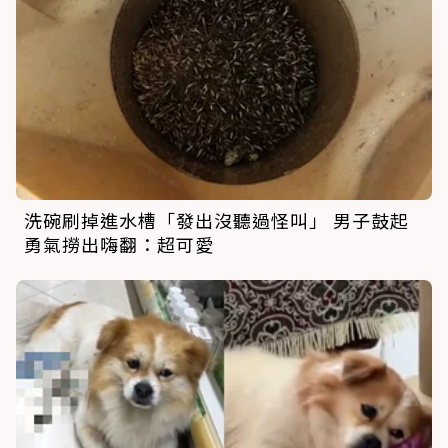
洗碗刷掉進水槽「發出沒聽過怪叫」 男子鼓起
勇氣撈出嗨翻：超可愛