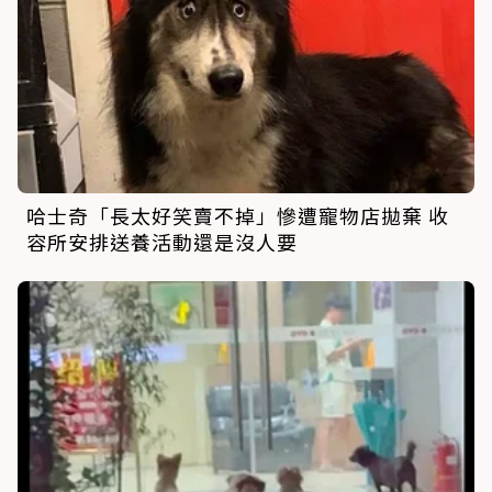
哈士奇「長太好笑賣不掉」慘遭寵物店拋棄 收
容所安排送養活動還是沒人要