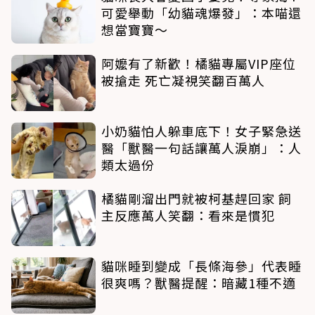
可愛舉動「幼貓魂爆發」：本喵還
想當寶寶～
阿嬤有了新歡！橘貓專屬VIP座位
被搶走 死亡凝視笑翻百萬人
小奶貓怕人躲車底下！女子緊急送
醫「獸醫一句話讓萬人淚崩」：人
類太過份
橘貓剛溜出門就被柯基趕回家 飼
主反應萬人笑翻：看來是慣犯
貓咪睡到變成「長條海參」代表睡
很爽嗎？獸醫提醒：暗藏1種不適