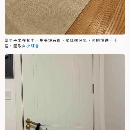
當男子坐在其中一隻美短旁邊，貓咪還閉氣，將臉埋進手手
裡。圖取自
小紅書