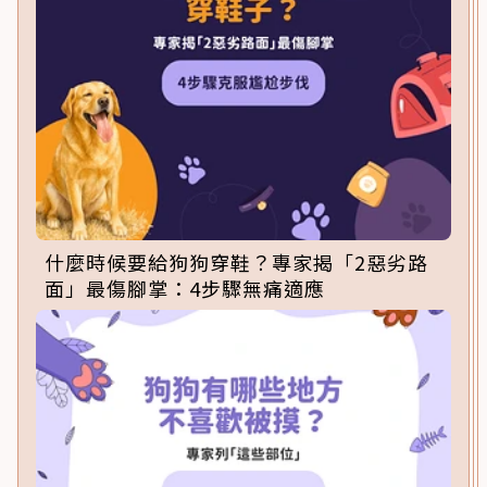
什麼時候要給狗狗穿鞋？專家揭「2惡劣路
面」最傷腳掌：4步驟無痛適應