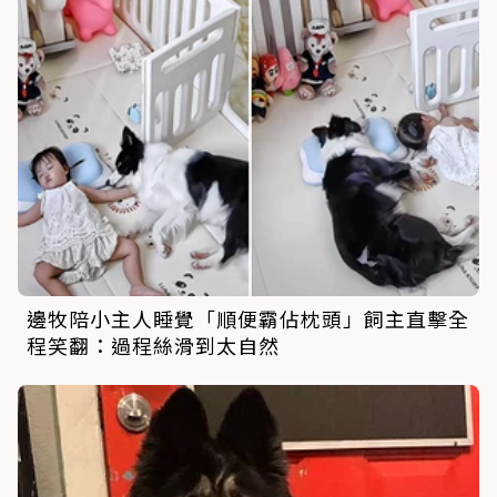
邊牧陪小主人睡覺「順便霸佔枕頭」飼主直擊全
程笑翻：過程絲滑到太自然