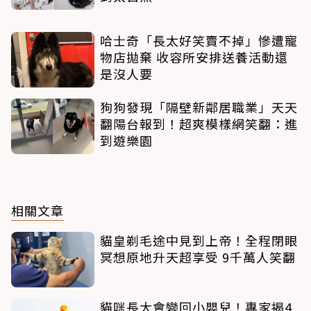
哈士奇「長太好笑賣不掉」慘遭寵
物店拋棄 收容所安排送養活動還
是沒人要
狗狗發現「隔壁新鄰居職業」天天
翻陽台報到！超爽模樣網笑翻：進
到遊樂園
相關文章
貓皇剃毛途中見到上帝！全程閉眼
冥想原地升天超享受 9千萬人笑翻
貓咪長大會變回小嬰兒！專家揭4