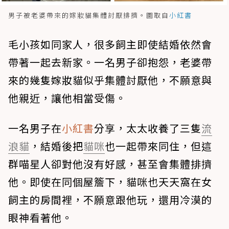
男子被老婆帶來的嫁妝貓集體討厭排擠。圖取自
小紅書
毛小孩如同家人，很多飼主即使結婚依然會
帶著一起去新家。一名男子卻抱怨，老婆帶
來的幾隻嫁妝貓似乎集體討厭他，不願意與
他親近，讓他相當受傷。
一名男子在
小紅書
分享，太太收養了三隻
流
浪貓
，結婚後把
貓咪
也一起帶來同住，但這
群喵星人卻對他沒有好感，甚至會集體排擠
他。即使在同個屋簷下，貓咪也天天窩在女
飼主的房間裡，不願意跟他玩，還用冷漠的
眼神看著他。