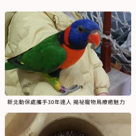
新北動保處攜手30年達人 揭祕寵物鳥療癒魅力