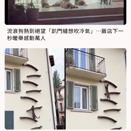
流浪狗熱到絕望「趴門縫想吹冷氣」…飯店下一
秒暖舉感動萬人