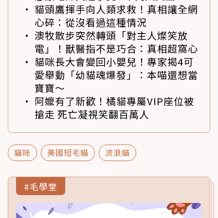
貓頭鷹揮手向人類求救！真相讓全網
心碎：從沒看過這種情況
澳牧散步突然轉頭「對主人燦笑放
電」！獸醫指不是巧合：真相超窩心
貓咪長大會變回小嬰兒！專家揭4可
愛舉動「幼貓魂爆發」：本喵還想當
寶寶～
阿嬤有了新歡！橘貓專屬VIP座位被
搶走 死亡凝視笑翻百萬人
貓咪
美國短毛貓
流浪貓
#毛學堂