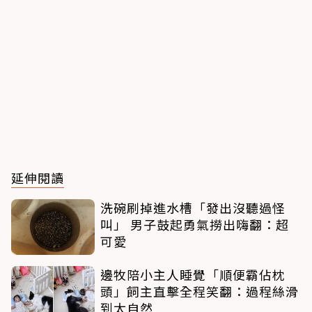
延伸閱讀
洗碗刷掉進水槽「發出沒聽過怪
叫」 男子鼓起勇氣撈出嗨翻：超
可愛
邊牧陪小主人睡覺「順便霸佔枕
頭」飼主直擊全程笑翻：過程絲滑
到太自然