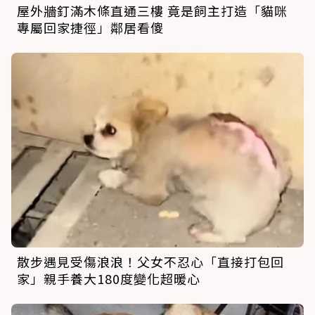
屋外牆釘滿木條直通三樓 竟是飼主打造「貓咪
專屬回家捷徑」鄰居看傻
散步遇見受傷浪浪！父女不忍心「直接打包回
家」親手養大180度變化超暖心