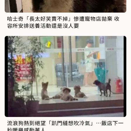
哈士奇「長太好笑賣不掉」慘遭寵物店拋棄 收
容所安排送養活動還是沒人要
流浪狗熱到絕望「趴門縫想吹冷氣」…飯店下一
秒暖舉感動萬人