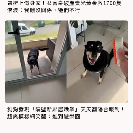
曾擁上億身家！女富豪破產賣光黃金救1700隻
浪浪：我餓沒關係，牠們不行
狗狗發現「隔壁新鄰居職業」天天翻陽台報到！
超爽模樣網笑翻：進到遊樂園