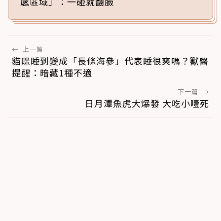
感區域」：一碰就翻臉
←
上一篇
貓咪睡到變成「長條海參」代表睡很爽嗎？獸醫
提醒：暗藏1種不適
下一篇
→
日月潭魚虎大爆發 大吃小噎死