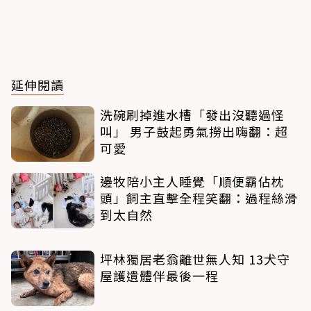
延伸閱讀
洗碗刷掉進水槽「發出沒聽過怪
叫」 男子鼓起勇氣撈出嗨翻：超
可愛
邊牧陪小主人睡覺「順便霸佔枕
頭」飼主直擊全程笑翻：過程絲滑
到太自然
坪林獨居老翁離世無人知 13犬守
屋護遺體伴最後一程