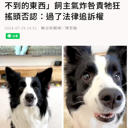
不到的東西」飼主氣炸咎責牠狂
搖頭否認：過了法律追訴權
2024-07-19 14:51
聯合新聞網／陳思翰