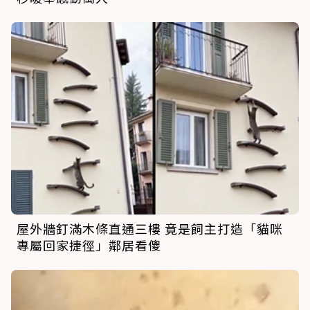
屋外牆釘滿木條直通三樓 竟是飼主打造「貓咪
專屬回家捷徑」鄰居看傻