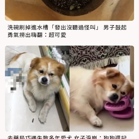
洗碗刷掉進水槽「發出沒聽過怪叫」 男子鼓起
勇氣撈出嗨翻：超可愛
去藥局巧遇失散多年愛犬 女子淚崩：狗狗還記