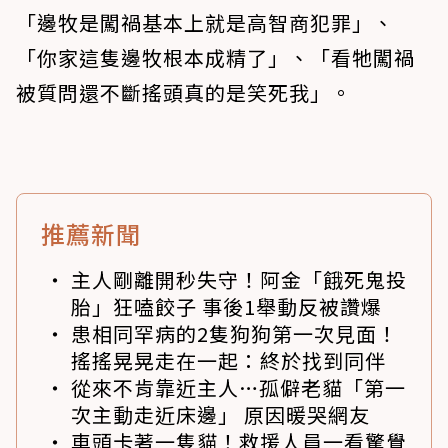
「邊牧是闖禍基本上就是高智商犯罪」、
「你家這隻邊牧根本成精了」、「看牠闖禍
被質問還不斷搖頭真的是笑死我」。
推薦新聞
主人剛離開秒失守！阿金「餓死鬼投
胎」狂嗑餃子 事後1舉動反被讚爆
患相同罕病的2隻狗狗第一次見面！
搖搖晃晃走在一起：終於找到同伴
從來不肯靠近主人…孤僻老貓「第一
次主動走近床邊」 原因暖哭網友
車頭卡著一隻貓！救援人員一看驚覺