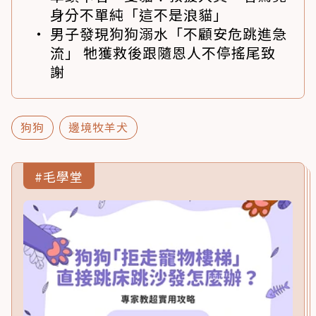
身分不單純「這不是浪貓」
男子發現狗狗溺水「不顧安危跳進急
流」 牠獲救後跟隨恩人不停搖尾致
謝
狗狗
邊境牧羊犬
#毛學堂