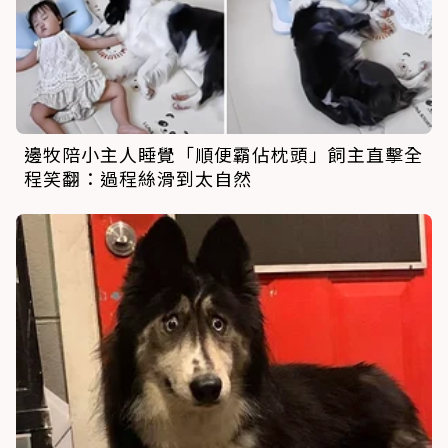
邊牧陪小主人睡覺「順便霸佔枕頭」飼主直擊全
程笑翻：過程絲滑到太自然