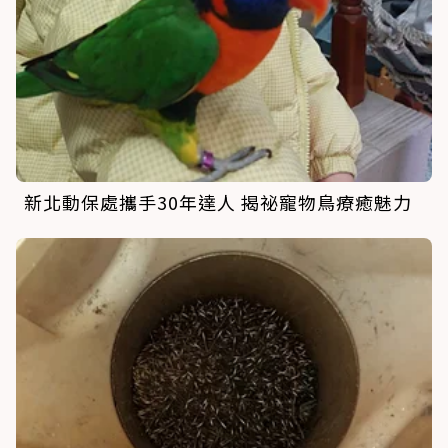
新北動保處攜手30年達人 揭祕寵物鳥療癒魅力