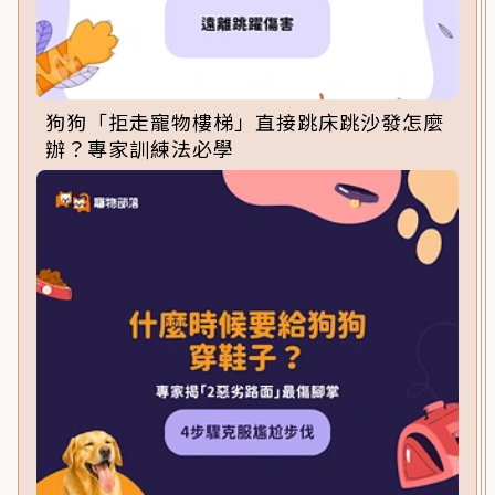
狗狗「拒走寵物樓梯」直接跳床跳沙發怎麼
辦？專家訓練法必學