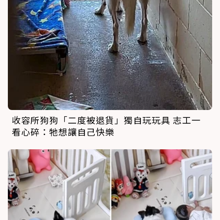
收容所狗狗「二度被退貨」獨自玩玩具 志工一
看心碎：牠想讓自己快樂