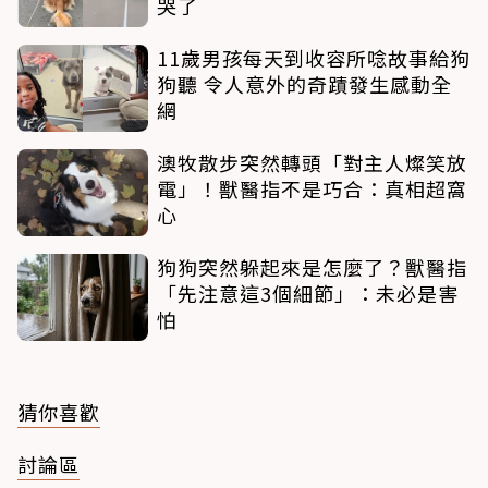
哭了
11歲男孩每天到收容所唸故事給狗
狗聽 令人意外的奇蹟發生感動全
網
澳牧散步突然轉頭「對主人燦笑放
電」！獸醫指不是巧合：真相超窩
心
狗狗突然躲起來是怎麼了？獸醫指
「先注意這3個細節」：未必是害
怕
猜你喜歡
討論區