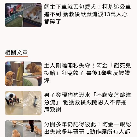
飼主下車就丟包愛犬！柯基追公車
追不到 獲救後默默流淚13萬人心
都碎了
相關文章
主人剛離開秒失守！阿金「餓死鬼
投胎」狂嗑餃子 事後1舉動反被讚
爆
男子發現狗狗溺水「不顧安危跳進
急流」 牠獲救後跟隨恩人不停搖
尾致謝
分開多年仍記得彼此！阿金一眼認
出失散多年哥哥 1動作讓所有人都