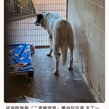
收容所狗狗「二度被退貨」獨自玩玩具 志工一