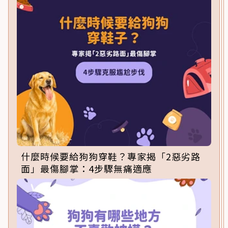
什麼時候要給狗狗穿鞋？專家揭「2惡劣路
面」最傷腳掌：4步驟無痛適應