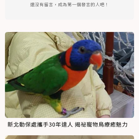
還沒有留言，成為第一個發言的人吧！
新北動保處攜手30年達人 揭祕寵物鳥療癒魅力