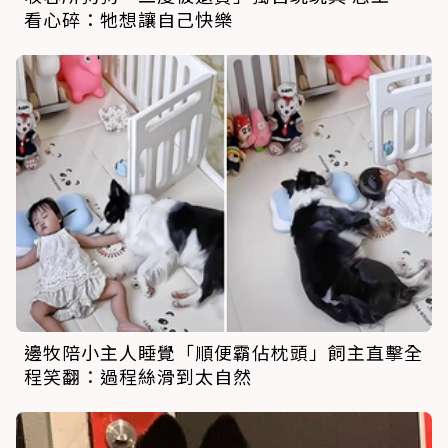
看心碎：牠想讓自己快樂
邊牧陪小主人睡覺「順便霸佔枕頭」飼主直擊全
程笑翻：過程絲滑到太自然