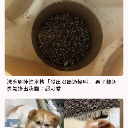
洗碗刷掉進水槽「發出沒聽過怪叫」 男子鼓起
勇氣撈出嗨翻：超可愛