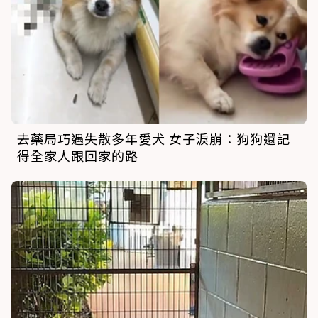
去藥局巧遇失散多年愛犬 女子淚崩：狗狗還記
得全家人跟回家的路