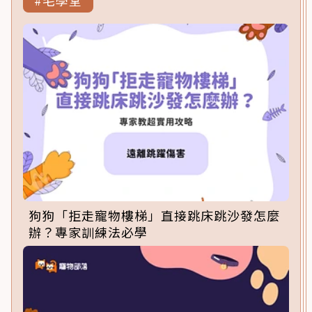
#毛學堂
狗狗「拒走寵物樓梯」直接跳床跳沙發怎麼
辦？專家訓練法必學