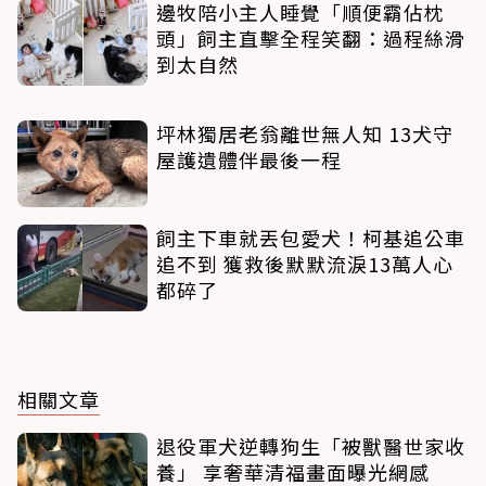
邊牧陪小主人睡覺「順便霸佔枕
頭」飼主直擊全程笑翻：過程絲滑
到太自然
坪林獨居老翁離世無人知 13犬守
屋護遺體伴最後一程
飼主下車就丟包愛犬！柯基追公車
追不到 獲救後默默流淚13萬人心
都碎了
相關文章
退役軍犬逆轉狗生「被獸醫世家收
養」 享奢華清福畫面曝光網感