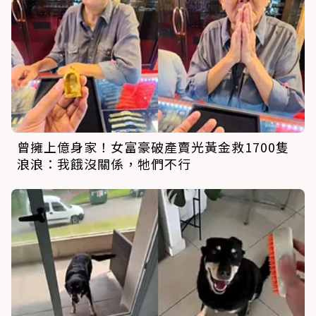
曾擁上億身家！女富豪破產賣光黃金救1700隻
浪浪：我餓沒關係，牠們不行