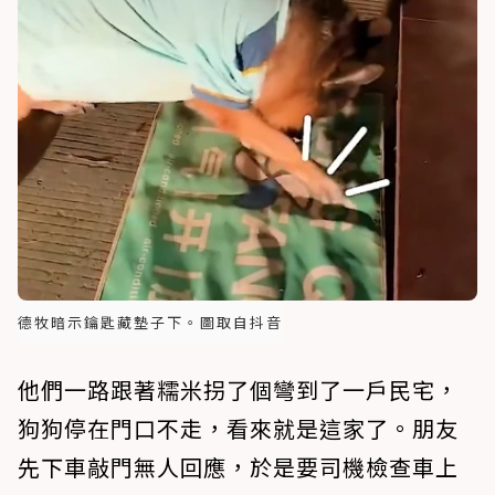
德牧暗示鑰匙藏墊子下。圖取自抖音
他們一路跟著糯米拐了個彎到了一戶民宅，
狗狗停在門口不走，看來就是這家了。朋友
先下車敲門無人回應，於是要司機檢查車上