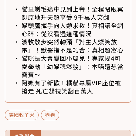
貓皇剃毛途中見到上帝！全程閉眼冥
想原地升天超享受 9千萬人笑翻
貓頭鷹揮手向人類求救！真相讓全網
心碎：從沒看過這種情況
澳牧散步突然轉頭「對主人燦笑放
電」！獸醫指不是巧合：真相超窩心
貓咪長大會變回小嬰兒！專家揭4可
愛舉動「幼貓魂爆發」：本喵還想當
寶寶～
阿嬤有了新歡！橘貓專屬VIP座位被
搶走 死亡凝視笑翻百萬人
德國牧羊犬
狗狗