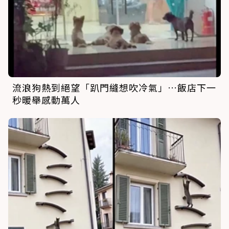
流浪狗熱到絕望「趴門縫想吹冷氣」…飯店下一
秒暖舉感動萬人