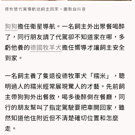
德牧替代駕導航送飼主回家。圖取自抖音
狗狗
擔任衛星導航。一名飼主外出聚餐喝醉
了，同行朋友請了代駕卻不知道家在哪，多
虧他養的
德國牧羊犬
擔任嚮導才讓飼主安全
到家。
一名飼主養了隻退役德牧軍犬「糯米」，聰
明過人的糯米經常展現驚人的才藝。先前飼
主帶狗狗外出餐敘，喝多後醉倒在餐廳，同
行的朋友幫叫了指定駕駛要把車開回家，雖
然知道他住附近但不清楚確切位置和怎麼
走。