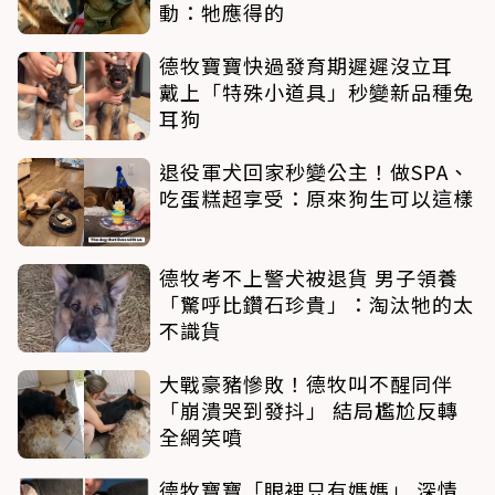
動：牠應得的
德牧寶寶快過發育期遲遲沒立耳
戴上「特殊小道具」秒變新品種兔
耳狗
退役軍犬回家秒變公主！做SPA、
吃蛋糕超享受：原來狗生可以這樣
德牧考不上警犬被退貨 男子領養
「驚呼比鑽石珍貴」：淘汰牠的太
不識貨
大戰豪豬慘敗！德牧叫不醒同伴
「崩潰哭到發抖」 結局尷尬反轉
全網笑噴
德牧寶寶「眼裡只有媽媽」 深情