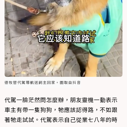
德牧替代駕導航送飼主回家。圖取自抖音
代駕一臉茫然問怎麼辦，朋友靈機一動表示
車主有帶一隻狗狗，牠應該認得路，不如跟
著牠走試試。代駕表示自己從業七八年的時