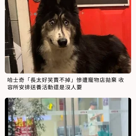
哈士奇「長太好笑賣不掉」慘遭寵物店拋棄 收
容所安排送養活動還是沒人要