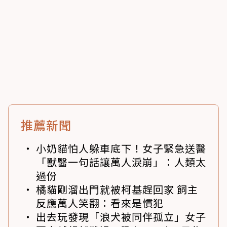
推薦新聞
小奶貓怕人躲車底下！女子緊急送醫
「獸醫一句話讓萬人淚崩」：人類太
過份
橘貓剛溜出門就被柯基趕回家 飼主
反應萬人笑翻：看來是慣犯
出去玩發現「浪犬被同伴孤立」女子