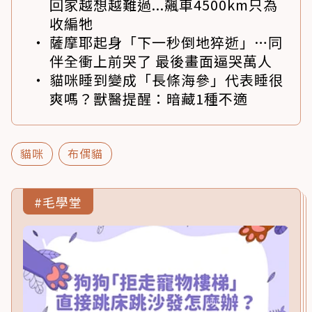
回家越想越難過...飆車4500km只為
收編牠
薩摩耶起身「下一秒倒地猝逝」…同
伴全衝上前哭了 最後畫面逼哭萬人
貓咪睡到變成「長條海參」代表睡很
爽嗎？獸醫提醒：暗藏1種不適
貓咪
布偶貓
#毛學堂