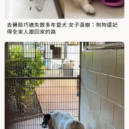
去藥局巧遇失散多年愛犬 女子淚崩：狗狗還記
得全家人跟回家的路