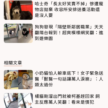
哈士奇「長太好笑賣不掉」慘遭寵
物店拋棄 收容所安排送養活動還
是沒人要
狗狗發現「隔壁新鄰居職業」天天
翻陽台報到！超爽模樣網笑翻：進
到遊樂園
相關文章
小奶貓怕人躲車底下！女子緊急送
醫「獸醫一句話讓萬人淚崩」：人
類太過份
橘貓剛溜出門就被柯基趕回家 飼
主反應萬人笑翻：看來是慣犯