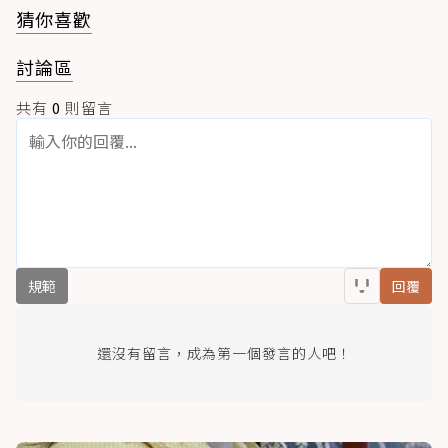
猜你喜歡
討論區
共有
0
則留言
規範
回覆
還沒有留言，成為第一個發言的人吧！