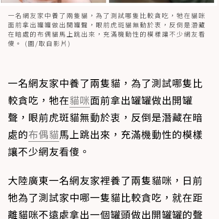
一名網友家中養了兩隻貓，為了測試哪隻比較貪吃，牠在貓咪
面前拿出罐罐做出開罐聲，眼前虎斑貓無動於衷，反倒是潛藏
在暗處的布偶貓馬上跳出來，充滿機動性的模樣讓不少網友看
傻。 (圖/取自影片)
一名網友家中養了兩隻貓，為了測試哪隻比
較貪吃，牠在
貓咪
面前拿出罐罐做出開罐
聲，眼前虎斑貓無動於衷，反倒是潛藏在暗
處的
布偶貓
馬上跳出來，充滿機動性的模樣
讓不少網友看傻。
大陸廣東一名網友家裡養了兩隻貓咪，日前
牠為了測試家中哪一隻貓比較貪吃，就在距
離貓咪不遠處拿出一個罐頭做出開罐罐的聲