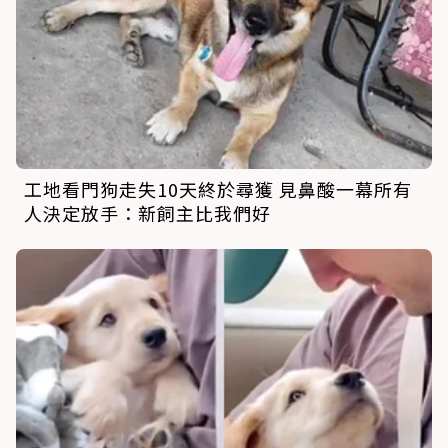
工地看門狗走失10天終於尋獲 見鼻酸一幕所有
人決定放手：新飼主比我們好