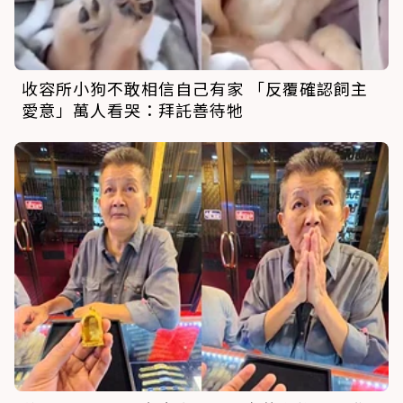
收容所小狗不敢相信自己有家 「反覆確認飼主
愛意」萬人看哭：拜託善待牠