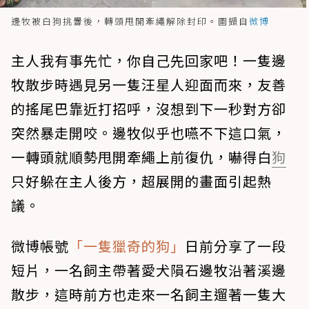
邊牧被白狗挑釁後，轉頭甩開牽繩解除封印。圖擷自
微博
主人我有事先忙，你自己先回家吧！一隻邊
牧散步時遇見另一隻汪星人迎面而來，友善
的搖尾巴靠近打招呼，沒想到下一秒對方卻
突然暴走開咬。邊牧似乎也嚥不下這口氣，
一轉頭就順勢甩開牽繩上前復仇，嚇得白
狗
只好躲在主人後方，超展開的畫面引起熱
議。
微博帳號
「一隻獵奇的狗」
日前分享了一段
短片，一名飼主帶著愛犬隕石邊牧沿著溪邊
散步，這時前方也走來一名飼主遛著一隻大