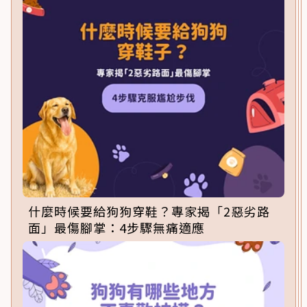
什麼時候要給狗狗穿鞋？專家揭「2惡劣路
面」最傷腳掌：4步驟無痛適應