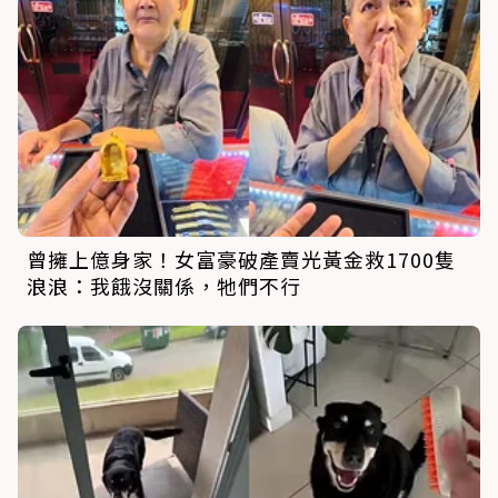
曾擁上億身家！女富豪破產賣光黃金救1700隻
浪浪：我餓沒關係，牠們不行