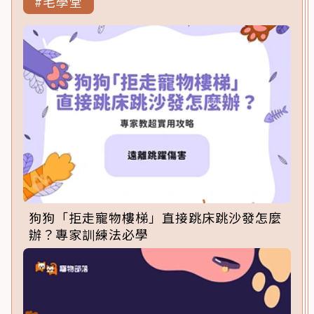
#毛學堂
狗狗「拒走寵物樓梯」直接跳床跳沙發怎麼
辦？專家訓練法必學