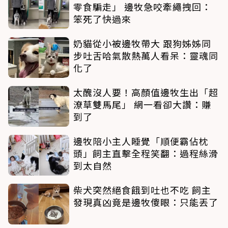
零食騙走」 邊牧急咬牽繩拽回：
笨死了快過來
奶貓從小被邊牧帶大 跟狗姊姊同
步吐舌哈氣散熱萬人看呆：靈魂同
化了
太醜沒人要！高顏值邊牧生出「超
潦草雙馬尾」 網一看卻大讚：賺
到了
邊牧陪小主人睡覺「順便霸佔枕
頭」飼主直擊全程笑翻：過程絲滑
到太自然
柴犬突然絕食餓到吐也不吃 飼主
發現真凶竟是邊牧傻眼：只能丟了