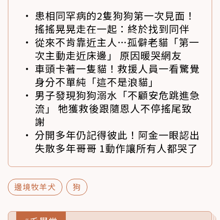
患相同罕病的2隻狗狗第一次見面！
搖搖晃晃走在一起：終於找到同伴
從來不肯靠近主人…孤僻老貓「第一
次主動走近床邊」 原因暖哭網友
車頭卡著一隻貓！救援人員一看驚覺
身分不單純「這不是浪貓」
男子發現狗狗溺水「不顧安危跳進急
流」 牠獲救後跟隨恩人不停搖尾致
謝
分開多年仍記得彼此！阿金一眼認出
失散多年哥哥 1動作讓所有人都哭了
邊境牧羊犬
狗