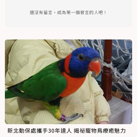
還沒有留言，成為第一個發言的人吧！
新北動保處攜手30年達人 揭祕寵物鳥療癒魅力