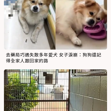
去藥局巧遇失散多年愛犬 女子淚崩：狗狗還記
得全家人跟回家的路