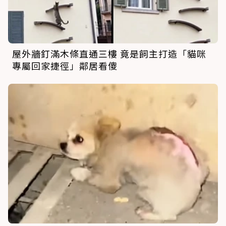
屋外牆釘滿木條直通三樓 竟是飼主打造「貓咪
專屬回家捷徑」鄰居看傻