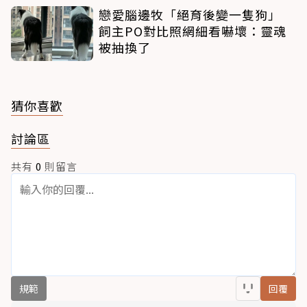
戀愛腦邊牧「絕育後變一隻狗」
飼主PO對比照網細看嚇壞：靈魂
被抽換了
猜你喜歡
討論區
共有
0
則留言
規範
回覆