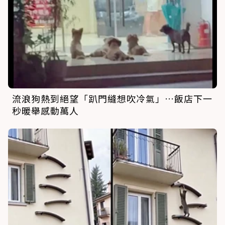
流浪狗熱到絕望「趴門縫想吹冷氣」…飯店下一
秒暖舉感動萬人