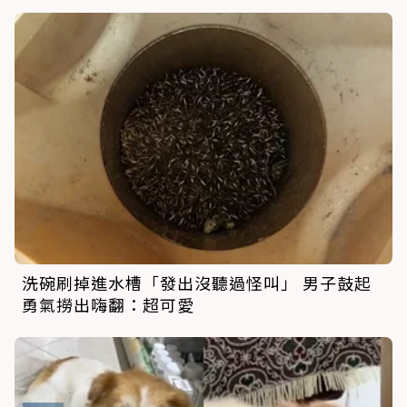
洗碗刷掉進水槽「發出沒聽過怪叫」 男子鼓起
勇氣撈出嗨翻：超可愛