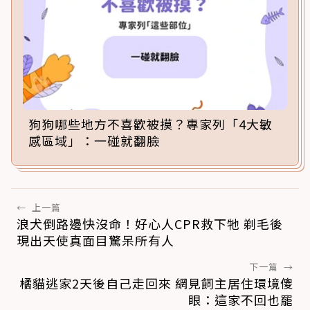
狗狗哪些地方不喜歡被摸？專家列「4大敏
感區域」：一碰就翻臉
←
上一篇
浪犬倒路邊快沒命！好心人CPR救下牠 剃毛後
現出天使真面目驚呆所有人
下一篇
→
橘貓逃家2天後自己走回來 網見飼主居住環境傻
眼：這家不回也罷