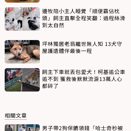
邊牧陪小主人睡覺「順便霸佔枕
頭」飼主直擊全程笑翻：過程絲滑
到太自然
坪林獨居老翁離世無人知 13犬守
屋護遺體伴最後一程
飼主下車就丟包愛犬！柯基追公車
追不到 獲救後默默流淚13萬人心
都碎了
相關文章
男子帶2狗保鑣領錢「哈士奇秒被