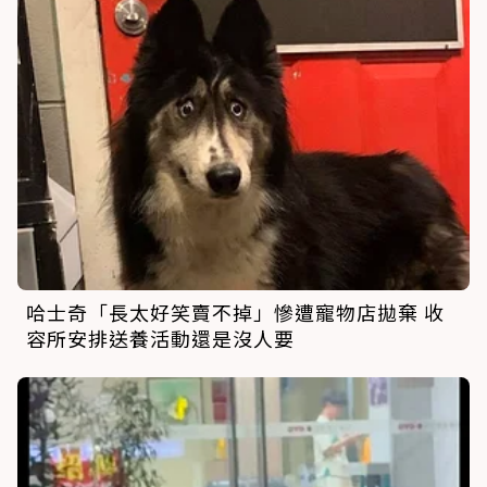
哈士奇「長太好笑賣不掉」慘遭寵物店拋棄 收
容所安排送養活動還是沒人要