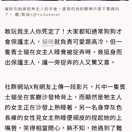
貓咪在拍掉捉弄主人的手後，還用奶兇的眼神示意不要再玩
了。 圖/取自X@Yoda4ever
敢玩我主人你死定了！大家都知通常狗狗才
會保護主人，
貓咪
就負責可愛跟高冷，但一
隻賓士貓在女主人睡覺被捉弄時，竟挺身而
出保護主人，讓一旁捉弄的人又驚又喜。
社群網站X有網友上傳一段影片，片中一隻賓
士貓坐在客廳沙發椅背上，而顯然是牠主人
的女主正在沙發上熟睡著，另一名身穿灰色
長褲的女性見女主熟睡便頑皮的捏起她的上
嘴唇，笑得相當開心，孰不知，她遇到了難