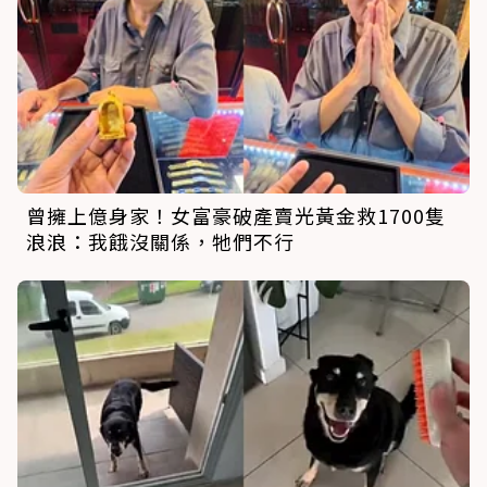
曾擁上億身家！女富豪破產賣光黃金救1700隻
浪浪：我餓沒關係，牠們不行