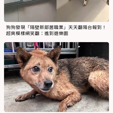
狗狗發現「隔壁新鄰居職業」天天翻陽台報到！
超爽模樣網笑翻：進到遊樂園