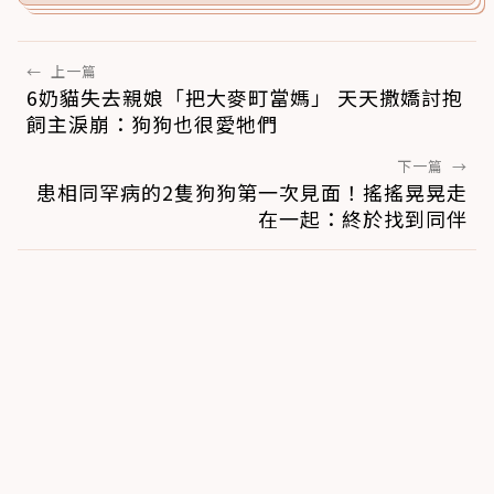
←
上一篇
6奶貓失去親娘「把大麥町當媽」 天天撒嬌討抱
飼主淚崩：狗狗也很愛牠們
下一篇
→
患相同罕病的2隻狗狗第一次見面！搖搖晃晃走
在一起：終於找到同伴