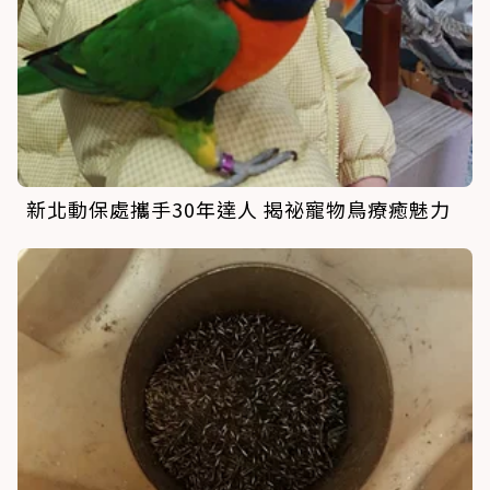
新北動保處攜手30年達人 揭祕寵物鳥療癒魅力