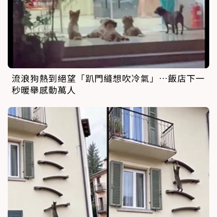
流浪狗熱到絕望「趴門縫想吹冷氣」…飯店下一
秒暖舉感動萬人