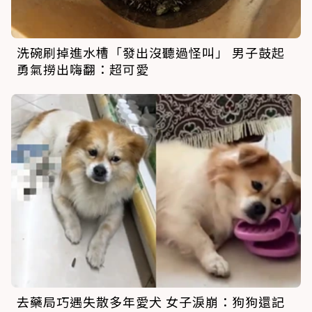
洗碗刷掉進水槽「發出沒聽過怪叫」 男子鼓起
勇氣撈出嗨翻：超可愛
去藥局巧遇失散多年愛犬 女子淚崩：狗狗還記