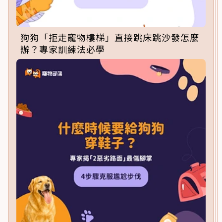
狗狗「拒走寵物樓梯」直接跳床跳沙發怎麼
辦？專家訓練法必學