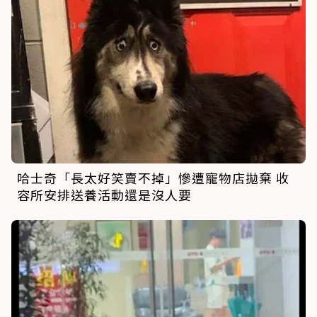
哈士奇「長太好笑賣不掉」慘遭寵物店拋棄 收
容所安排送養活動還是沒人要