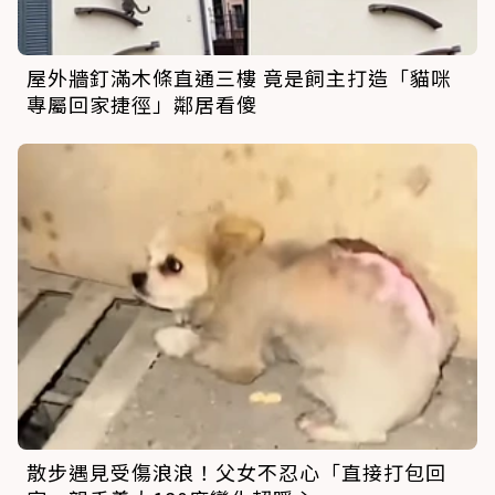
屋外牆釘滿木條直通三樓 竟是飼主打造「貓咪
專屬回家捷徑」鄰居看傻
散步遇見受傷浪浪！父女不忍心「直接打包回