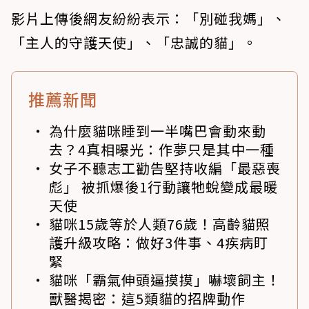
影片上傳後網友紛紛表示：「別碰我媽」、
「主人的守護天使」、「忠誠的貓」。
推薦新聞
為什麼貓咪睡到一半嘴巴會動來動
去？4真相曝光：作夢只是其中一種
女子不聽志工勸告堅持收編「最惡喪
彪」 被抓爆後1行動讓牠蛻變成最暖
天使
貓咪15歲等於人類76歲！高齡貓照
護升級攻略：做好3件事、4疾病盯
緊
貓咪「霸氣伸頭逼摸摸」嚇壞飼主！
獸醫揭密：這5類貓的招牌動作