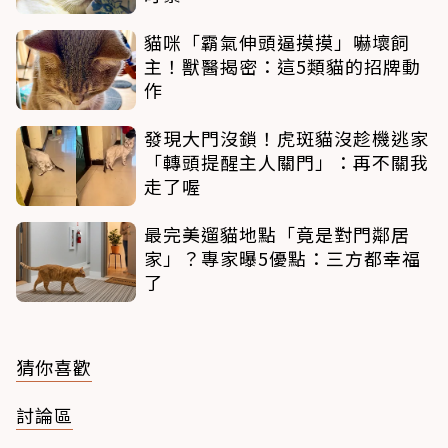
貓咪「霸氣伸頭逼摸摸」嚇壞飼
主！獸醫揭密：這5類貓的招牌動
作
發現大門沒鎖！虎斑貓沒趁機逃家
「轉頭提醒主人關門」：再不關我
走了喔
最完美遛貓地點「竟是對門鄰居
家」？專家曝5優點：三方都幸福
了
猜你喜歡
討論區