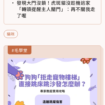
發現大門沒鎖！虎斑貓沒趁機逃家
「轉頭提醒主人關門」：再不關我走
了喔
貓咪
#毛學堂