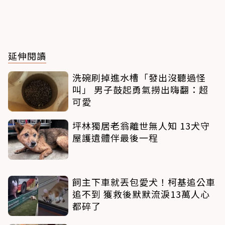
延伸閱讀
洗碗刷掉進水槽「發出沒聽過怪
叫」 男子鼓起勇氣撈出嗨翻：超
可愛
坪林獨居老翁離世無人知 13犬守
屋護遺體伴最後一程
飼主下車就丟包愛犬！柯基追公車
追不到 獲救後默默流淚13萬人心
都碎了