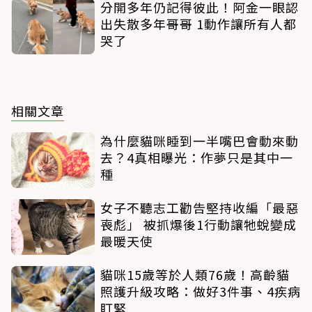
分開多年仍記得彼此！阿金一眼認
出失散多年哥哥 1動作讓所有人都
哭了
相關文章
為什麼貓咪睡到一半嘴巴會動來動
去？4真相曝光：作夢只是其中一
種
女子不聽志工勸告堅持收編「最惡
喪彪」 被抓爆後1行動讓牠蛻變成
最暖天使
貓咪15歲等於人類76歲！高齡貓
照護升級攻略：做好3件事、4疾病
盯緊