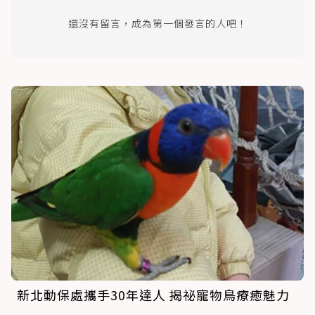
還沒有留言，成為第一個發言的人吧！
新北動保處攜手30年達人 揭祕寵物鳥療癒魅力