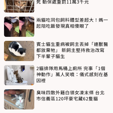
死 動保處重罰11萬3千元
兩貓吃同包飼料體型差超大！媽一
起陪吃飯發現真相傻眼了
賓士貓生重病被飼主丟掉「連獸醫
都放棄牠」 新飼主堅持救治改寫
下半輩子貓生
2貓排隊用馬桶上廁所 完事「1個
神動作」萬人笑噴：儀式感刻在基
因裡
臭味四散外籍白領女凍末條 台北
市信義區120坪豪宅藏62隻貓