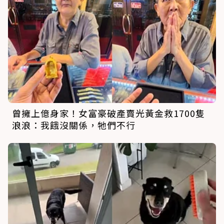
曾擁上億身家！女富豪破產賣光黃金救1700隻
浪浪：我餓沒關係，牠們不行