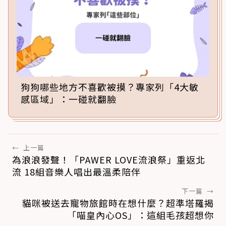
狗狗哪些地方不喜歡被摸？專家列「4大敏
感區域」：一碰就翻臉
←
上一篇
為浪浪發聲！「PAWER LOVE流浪祭」重返北
流 18組音樂人唱出最溫柔陪伴
下一篇
→
貓咪被送去寵物旅館時在想什麼？超準塔羅揭
「喵皇內心OS」：這組毛孩超想你