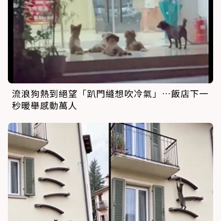
流浪狗熱到絕望「趴門縫想吹冷氣」…飯店下一
秒暖舉感動萬人