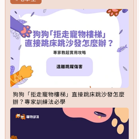
狗狗「拒走寵物樓梯」直接跳床跳沙發怎麼
辦？專家訓練法必學