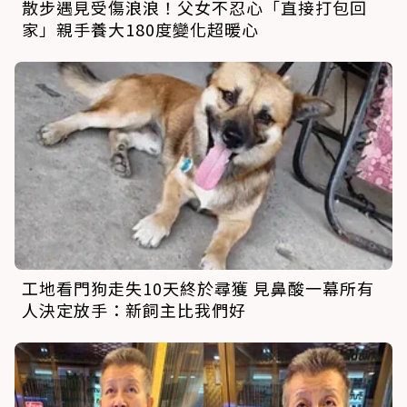
散步遇見受傷浪浪！父女不忍心「直接打包回
家」親手養大180度變化超暖心
工地看門狗走失10天終於尋獲 見鼻酸一幕所有
人決定放手：新飼主比我們好