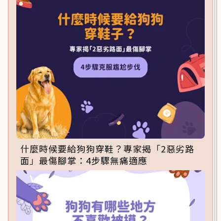
什麼時候要給狗狗穿鞋？專家揭「2惡劣路
面」最傷腳掌：4步驟無痛適應