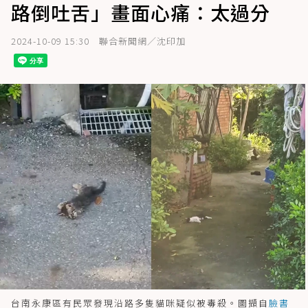
路倒吐舌」畫面心痛：太過分
2024-10-09 15:30
聯合新聞網／沈印加
台南永康區有民眾發現沿路多隻貓咪疑似被毒殺。圖擷自
臉書