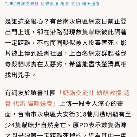
社團/奶貓交流社 幼貓救援 認養 代奶 貓咪送養
是誰這麼狠心？有台南永康區網友日前正要
出門上班，卻在沿路發現數隻
貓
咪彼此隔著
一定距離，不約而同疑似被人投毒害死。影
片被上傳到臉書社團，上百名網友群起撻伐
毒殺貓咪實在太惡劣，希望能盡快釐清真相
找出兇手。
有網友於臉書社團
「奶貓交流社 幼貓救援 認
養 代奶 貓咪送養」
上傳一段令人痛心的畫
面，台南市永康區大安街318巷周遭明顯有至
少4隻貓咪非自然身亡。原PO表示數隻貓咪
之間是隔著一定距離死掉的，近看其中一隻