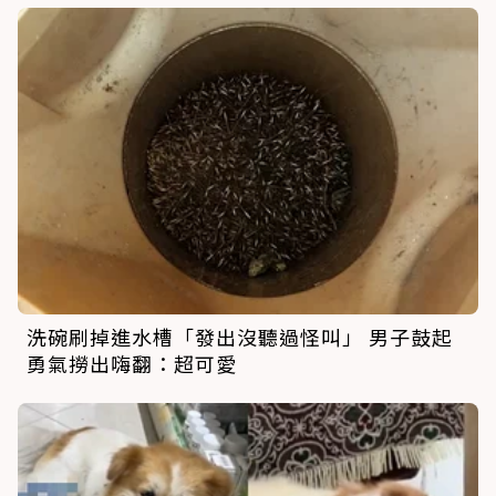
洗碗刷掉進水槽「發出沒聽過怪叫」 男子鼓起
勇氣撈出嗨翻：超可愛