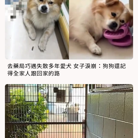
去藥局巧遇失散多年愛犬 女子淚崩：狗狗還記
得全家人跟回家的路