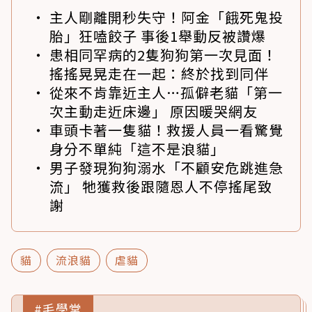
主人剛離開秒失守！阿金「餓死鬼投
胎」狂嗑餃子 事後1舉動反被讚爆
患相同罕病的2隻狗狗第一次見面！
搖搖晃晃走在一起：終於找到同伴
從來不肯靠近主人…孤僻老貓「第一
次主動走近床邊」 原因暖哭網友
車頭卡著一隻貓！救援人員一看驚覺
身分不單純「這不是浪貓」
男子發現狗狗溺水「不顧安危跳進急
流」 牠獲救後跟隨恩人不停搖尾致
謝
貓
流浪貓
虐貓
#毛學堂