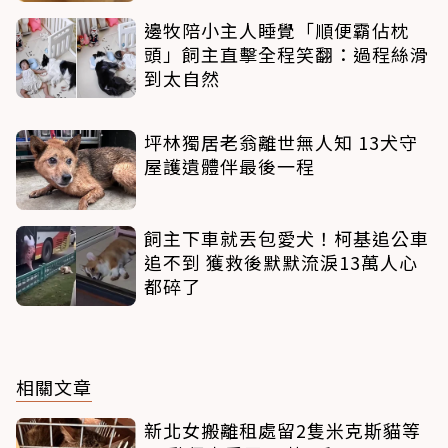
邊牧陪小主人睡覺「順便霸佔枕
頭」飼主直擊全程笑翻：過程絲滑
到太自然
坪林獨居老翁離世無人知 13犬守
屋護遺體伴最後一程
飼主下車就丟包愛犬！柯基追公車
追不到 獲救後默默流淚13萬人心
都碎了
相關文章
新北女搬離租處留2隻米克斯貓等