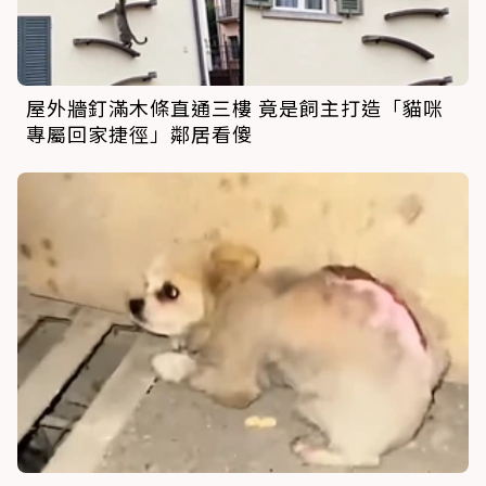
屋外牆釘滿木條直通三樓 竟是飼主打造「貓咪
專屬回家捷徑」鄰居看傻