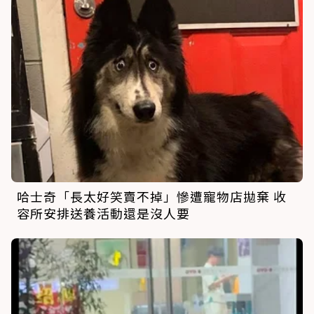
哈士奇「長太好笑賣不掉」慘遭寵物店拋棄 收
容所安排送養活動還是沒人要