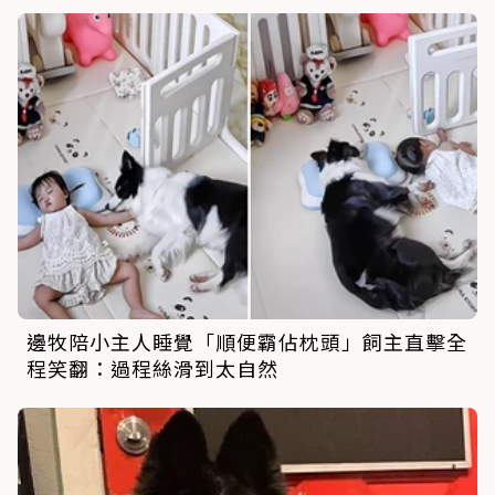
邊牧陪小主人睡覺「順便霸佔枕頭」飼主直擊全
程笑翻：過程絲滑到太自然