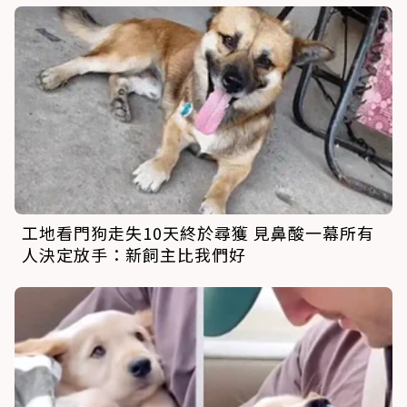
工地看門狗走失10天終於尋獲 見鼻酸一幕所有
人決定放手：新飼主比我們好