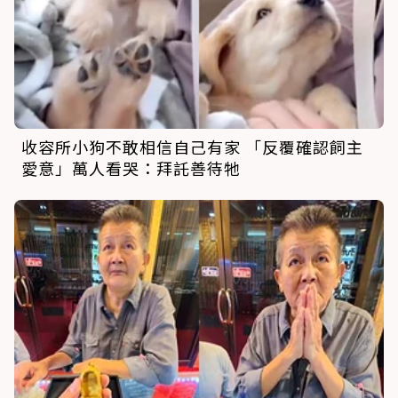
收容所小狗不敢相信自己有家 「反覆確認飼主
愛意」萬人看哭：拜託善待牠