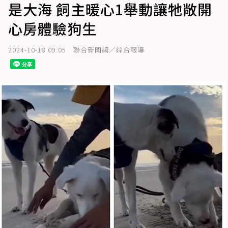
是大海 飼主暖心1舉動讓牠敞開
心房體驗狗生
2024-10-18 09:05
聯合新聞網／綜合報導