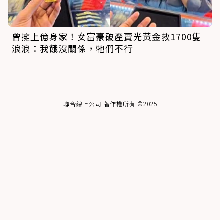
曾擁上億身家！女富豪破產賣光黃金救1700隻
浪浪：我餓沒關係，牠們不行
聯合線上公司 著作權所有 ©2025