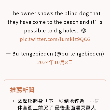
The owner shows the blind dog that
they have come to the beach and it’s
possible to dig holes.. 🥺
pic.twitter.com/lumklz9QCG
— Buitengebieden (@buitengebieden)
2024年10月8日
推薦新聞
薩摩耶起身「下一秒倒地猝逝」…同
伴全衝上前哭了 最後畫面逼哭萬人