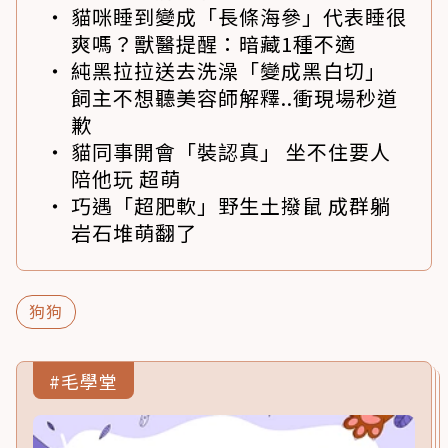
貓咪睡到變成「長條海參」代表睡很
爽嗎？獸醫提醒：暗藏1種不適
純黑拉拉送去洗澡「變成黑白切」
飼主不想聽美容師解釋..衝現場秒道
歉
貓同事開會「裝認真」 坐不住要人
陪他玩 超萌
巧遇「超肥軟」野生土撥鼠 成群躺
岩石堆萌翻了
狗狗
#毛學堂