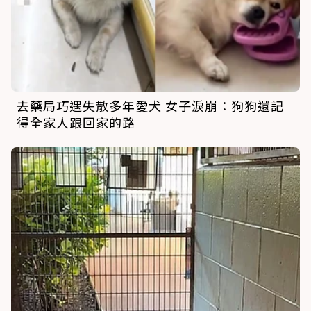
去藥局巧遇失散多年愛犬 女子淚崩：狗狗還記
得全家人跟回家的路