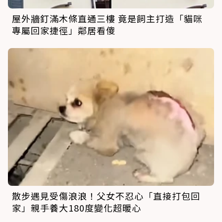
屋外牆釘滿木條直通三樓 竟是飼主打造「貓咪
專屬回家捷徑」鄰居看傻
散步遇見受傷浪浪！父女不忍心「直接打包回
家」親手養大180度變化超暖心