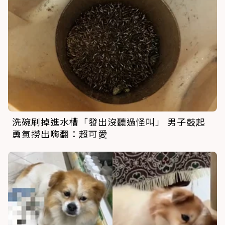
洗碗刷掉進水槽「發出沒聽過怪叫」 男子鼓起
勇氣撈出嗨翻：超可愛