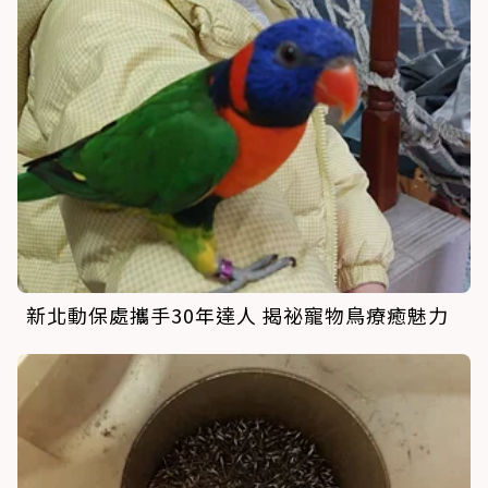
新北動保處攜手30年達人 揭祕寵物鳥療癒魅力