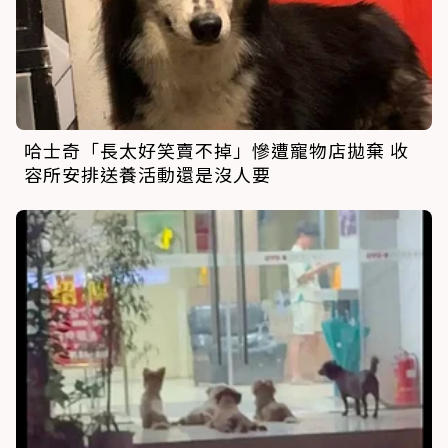
哈士奇「長太好笑賣不掉」慘遭寵物店拋棄 收
容所安排送養活動還是沒人要