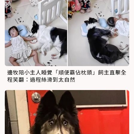
邊牧陪小主人睡覺「順便霸佔枕頭」飼主直擊全
程笑翻：過程絲滑到太自然