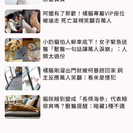
阿嬤有了新歡！橘貓專屬VIP座位
被搶走 死亡凝視笑翻百萬人
小奶貓怕人躲車底下！女子緊急送
醫「獸醫一句話讓萬人淚崩」：人
類太過份
橘貓剛溜出門就被柯基趕回家 飼
主反應萬人笑翻：看來是慣犯
貓咪睡到變成「長條海參」代表睡
很爽嗎？獸醫提醒：暗藏1種不適