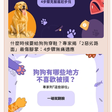
什麼時候要給狗狗穿鞋？專家揭「2惡劣路
面」最傷腳掌：4步驟無痛適應