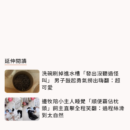
延伸閱讀
洗碗刷掉進水槽「發出沒聽過怪
叫」 男子鼓起勇氣撈出嗨翻：超
可愛
邊牧陪小主人睡覺「順便霸佔枕
頭」飼主直擊全程笑翻：過程絲滑
到太自然