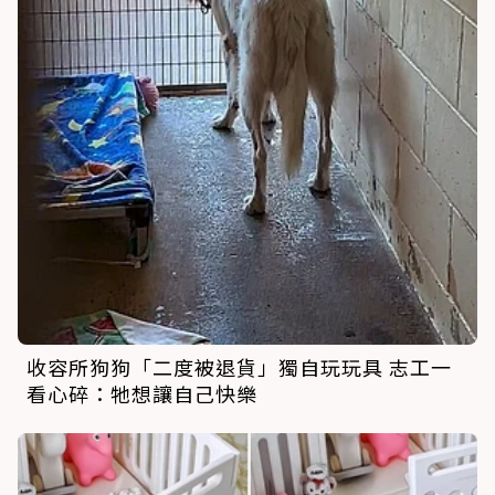
收容所狗狗「二度被退貨」獨自玩玩具 志工一
看心碎：牠想讓自己快樂