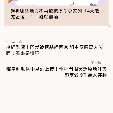
狗狗哪些地方不喜歡被摸？專家列「4大敏
感區域」：一碰就翻臉
←
上一篇
橘貓剛溜出門就被柯基趕回家 飼主反應萬人笑
翻：看來是慣犯
下一篇
→
貓皇剃毛途中見到上帝！全程閉眼冥想原地升天
超享受 9千萬人笑翻