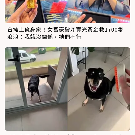
曾擁上億身家！女富豪破產賣光黃金救1700隻
浪浪：我餓沒關係，牠們不行