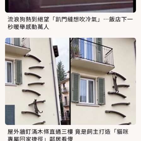
流浪狗熱到絕望「趴門縫想吹冷氣」…飯店下一
秒暖舉感動萬人
屋外牆釘滿木條直通三樓 竟是飼主打造「貓咪
專屬回家捷徑」鄰居看傻