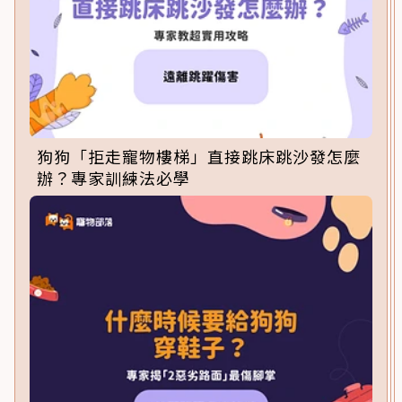
狗狗「拒走寵物樓梯」直接跳床跳沙發怎麼
辦？專家訓練法必學