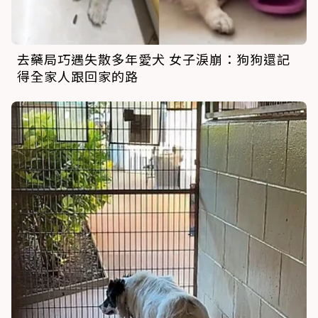
去藥局巧遇失散多年愛犬 女子淚崩：狗狗還記
得全家人跟回家的路