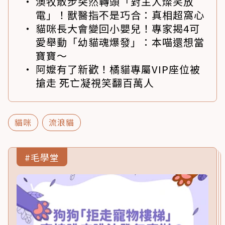
澳牧散步突然轉頭「對主人燦笑放
電」！獸醫指不是巧合：真相超窩心
貓咪長大會變回小嬰兒！專家揭4可
愛舉動「幼貓魂爆發」：本喵還想當
寶寶～
阿嬤有了新歡！橘貓專屬VIP座位被
搶走 死亡凝視笑翻百萬人
貓咪
流浪貓
#毛學堂