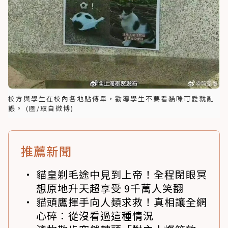
校方與學生在校內各地貼傳單，勸導學生不要看貓咪可愛就亂
餵。 (圖/取自微博)
推薦新聞
貓皇剃毛途中見到上帝！全程閉眼冥
想原地升天超享受 9千萬人笑翻
貓頭鷹揮手向人類求救！真相讓全網
心碎：從沒看過這種情況