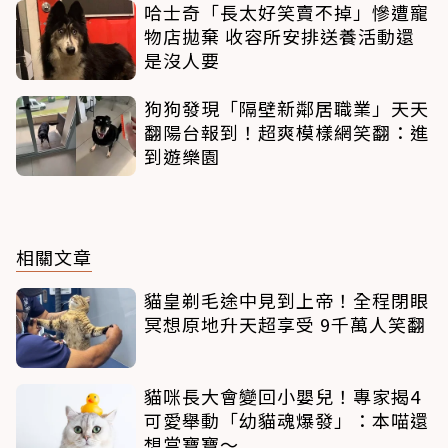
哈士奇「長太好笑賣不掉」慘遭寵
物店拋棄 收容所安排送養活動還
是沒人要
狗狗發現「隔壁新鄰居職業」天天
翻陽台報到！超爽模樣網笑翻：進
到遊樂園
相關文章
貓皇剃毛途中見到上帝！全程閉眼
冥想原地升天超享受 9千萬人笑翻
貓咪長大會變回小嬰兒！專家揭4
可愛舉動「幼貓魂爆發」：本喵還
想當寶寶～