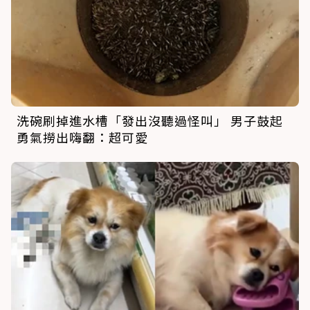
洗碗刷掉進水槽「發出沒聽過怪叫」 男子鼓起
勇氣撈出嗨翻：超可愛