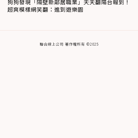
狗狗發現「隔壁新鄰居職業」天天翻陽台報到！
超爽模樣網笑翻：進到遊樂園
聯合線上公司 著作權所有 ©2025