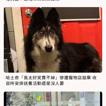
哈士奇「長太好笑賣不掉」慘遭寵物店拋棄 收
容所安排送養活動還是沒人要