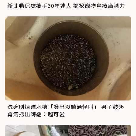
新北動保處攜手30年達人 揭祕寵物鳥療癒魅力
洗碗刷掉進水槽「發出沒聽過怪叫」 男子鼓起
勇氣撈出嗨翻：超可愛