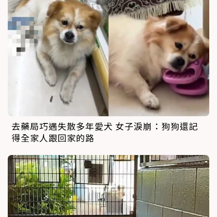
去藥局巧遇失散多年愛犬 女子淚崩：狗狗還記
得全家人跟回家的路