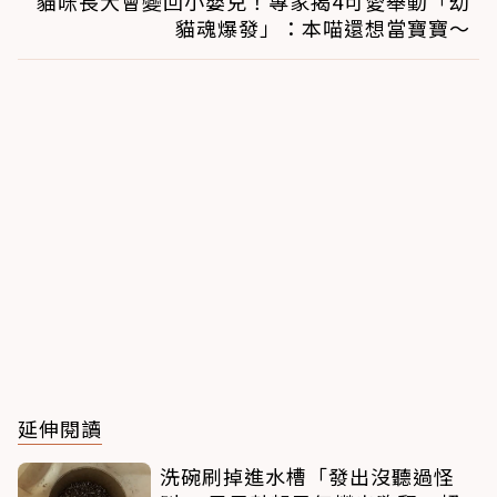
貓咪長大會變回小嬰兒！專家揭4可愛舉動「幼
貓魂爆發」：本喵還想當寶寶～
延伸閱讀
洗碗刷掉進水槽「發出沒聽過怪