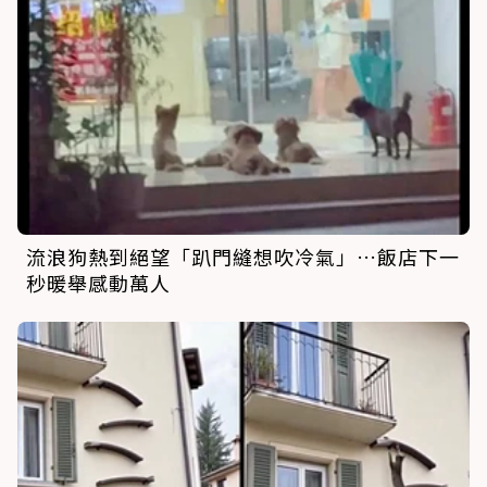
流浪狗熱到絕望「趴門縫想吹冷氣」…飯店下一
秒暖舉感動萬人