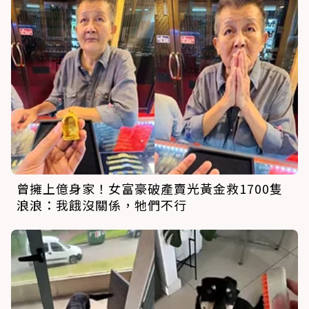
曾擁上億身家！女富豪破產賣光黃金救1700隻
浪浪：我餓沒關係，牠們不行