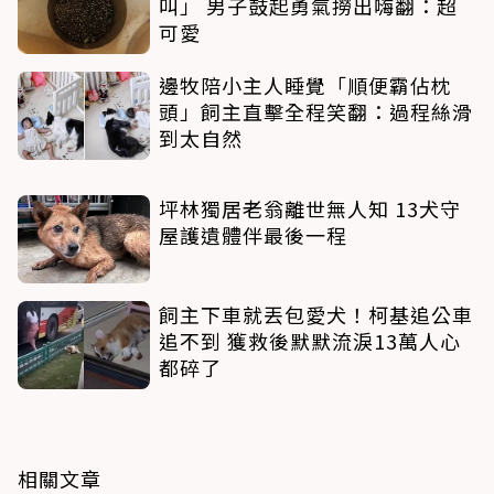
叫」 男子鼓起勇氣撈出嗨翻：超
可愛
邊牧陪小主人睡覺「順便霸佔枕
頭」飼主直擊全程笑翻：過程絲滑
到太自然
坪林獨居老翁離世無人知 13犬守
屋護遺體伴最後一程
飼主下車就丟包愛犬！柯基追公車
追不到 獲救後默默流淚13萬人心
都碎了
相關文章