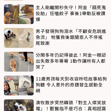
主人剛離開秒失守！阿金「餓死鬼
投胎」狂嗑餃子 事後1舉動反被讚
爆
男子發現狗狗溺水「不顧安危跳進
急流」 牠獲救後跟隨恩人不停搖
尾致謝
分開多年仍記得彼此！阿金一眼認
出失散多年哥哥 1動作讓所有人都
哭了
11歲男孩每天到收容所唸故事給狗
狗聽 令人意外的奇蹟發生感動全
網
澳牧散步突然轉頭「對主人燦笑放
電」！獸醫指不是巧合：真相超窩