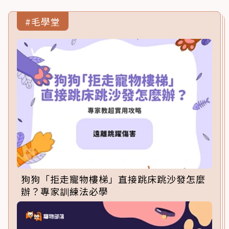
#毛學堂
狗狗「拒走寵物樓梯」直接跳床跳沙發怎麼
辦？專家訓練法必學