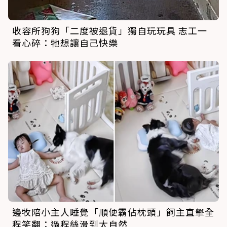
收容所狗狗「二度被退貨」獨自玩玩具 志工一
看心碎：牠想讓自己快樂
邊牧陪小主人睡覺「順便霸佔枕頭」飼主直擊全
程笑翻：過程絲滑到太自然