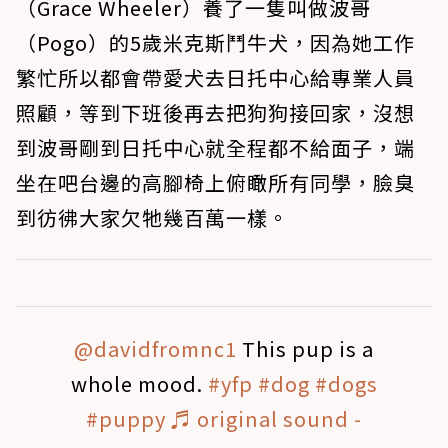
（Grace Wheeler）養了一隻叫做波哥
（Pogo）的5歲米克斯鬥牛犬，因為她工作
繁忙所以都會帶愛犬去日托中心給專業人員
照顧，等到下班後再去把狗狗接回家，沒想
到波哥剛到日托中心就全程都不給面子，端
坐在吧台邊的高腳椅上俯瞰所有同學，臉臭
到彷彿大家欠牠幾百萬一樣。
@davidfromnc1
This pup is a
whole mood.
#yfp
#dog
#dogs
#puppy
♬ original sound -