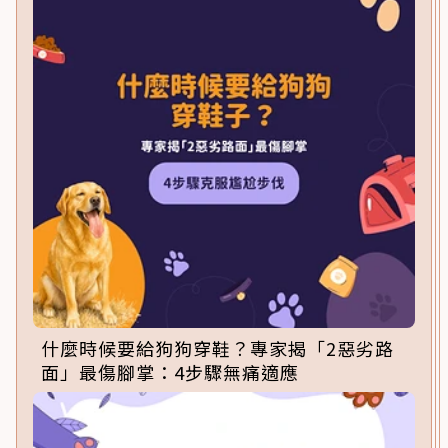
什麼時候要給狗狗穿鞋？專家揭「2惡劣路
面」最傷腳掌：4步驟無痛適應