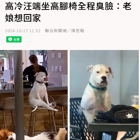
高冷汪端坐高腳椅全程臭臉：老
娘想回家
2024-10-27 11:52
聯合新聞網／陳思翰