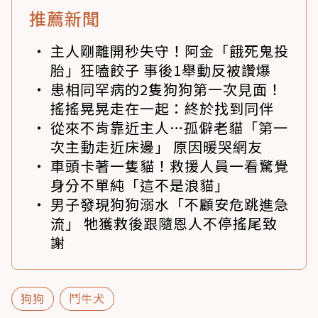
推薦新聞
主人剛離開秒失守！阿金「餓死鬼投
胎」狂嗑餃子 事後1舉動反被讚爆
患相同罕病的2隻狗狗第一次見面！
搖搖晃晃走在一起：終於找到同伴
從來不肯靠近主人…孤僻老貓「第一
次主動走近床邊」 原因暖哭網友
車頭卡著一隻貓！救援人員一看驚覺
身分不單純「這不是浪貓」
男子發現狗狗溺水「不顧安危跳進急
流」 牠獲救後跟隨恩人不停搖尾致
謝
狗狗
鬥牛犬