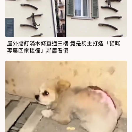
屋外牆釘滿木條直通三樓 竟是飼主打造「貓咪
專屬回家捷徑」鄰居看傻