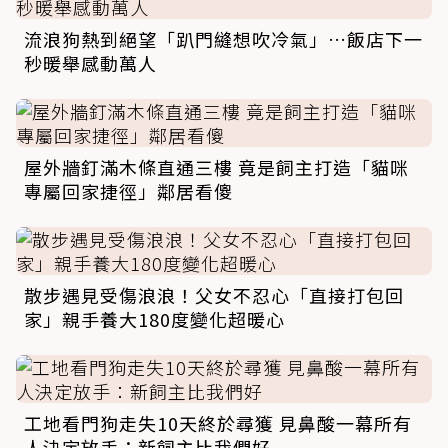
流浪狗熱到絕望「趴門縫想吹冷氣」…飯店下一
秒暖舉感動萬人
屋外牆釘滿木條直通三樓 竟是飼主打造「貓咪
專屬回家捷徑」鄰居看傻
散步遇見受傷浪浪！父女不忍心「直接打包回
家」親手養大180度變化超暖心
工地看門狗走失10天終於尋獲 見鼻酸一幕所有
人決定放手：新飼主比我們好