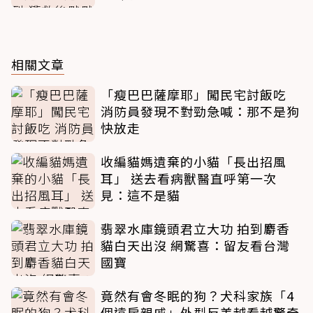
相關文章
「瘦巴巴薩摩耶」闖民宅討飯吃
消防員發現不對勁急喊：那不是狗
快放走
收編貓媽遺棄的小貓「長出招風
耳」 送去看病獸醫直呼第一次
見：這不是貓
翡翠水庫鏡頭君立大功 拍到麝香
貓白天出沒 網驚喜：留友看台灣
國寶
竟然有會冬眠的狗？犬科家族「4
個遠房親戚」外型反差越看越驚奇