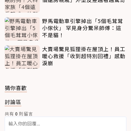
野馬電動車引擎掉出「5個毛茸茸
小傢伙」 罕見身分驚呆師傅：這
不是貓！
大賣場驚見狐狸掛在屋頂上！員工
暖心救援「收到超特別回禮」感動
淚崩
猜你喜歡
討論區
共有
0
則留言