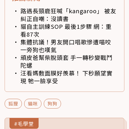
路遇長頸鹿狂喊「kangaroo」 被友
糾正自嘲：沒讀書
貓自主訓練SOP 最後1步驟 網：重
看87次
集體抗議！男友開口唱歌慘遭喵咬
一旁狗也嘆氣
頑皮爸幫柴脫頭套 手一轉秒變戰鬥
陀螺
汪看媽敷面膜好羨慕！ 下秒願望實
現 牠一臉享受
狐狸
貓咪
狗狗
#毛學堂