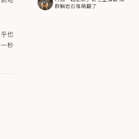
群躺岩石堆萌翻了
似乎也
下一秒