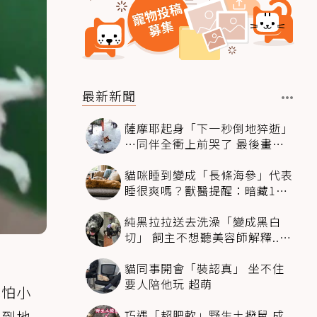
最新新聞
薩摩耶起身「下一秒倒地猝逝」
…同伴全衝上前哭了 最後畫面
逼哭萬人
貓咪睡到變成「長條海參」代表
睡很爽嗎？獸醫提醒：暗藏1種
不適
純黑拉拉送去洗澡「變成黑白
切」 飼主不想聽美容師解釋..衝
現場秒道歉
貓同事開會「裝認真」 坐不住
要人陪他玩 超萌
說怕小
巧遇「超肥軟」野生土撥鼠 成
跌到地