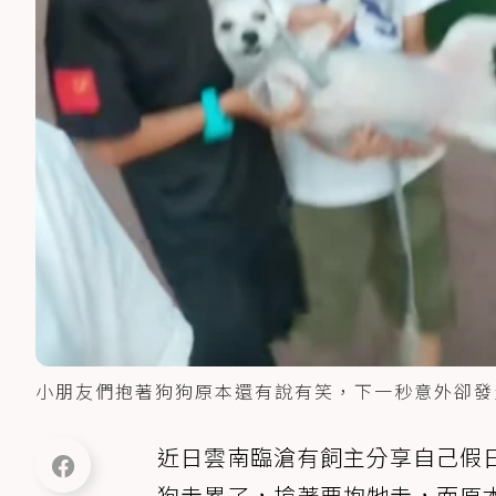
小朋友們抱著狗狗原本還有說有笑，下一秒意外卻發
近日雲南臨滄有飼主分享自己假
狗走累了，搶著要抱牠走，而原