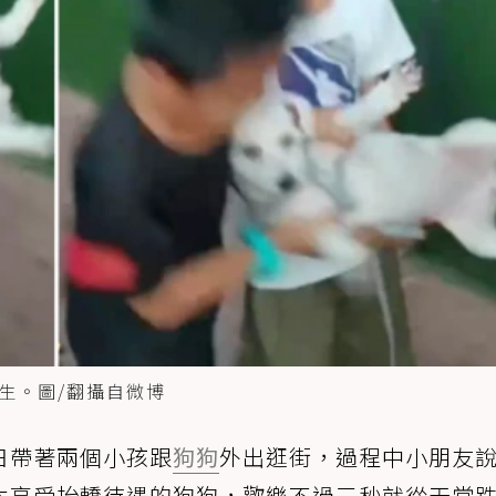
生。圖/翻攝自微博
日帶著兩個小孩跟
狗狗
外出逛街，過程中小朋友
本享受抬轎待遇的狗狗，歡樂不過三秒就從天堂