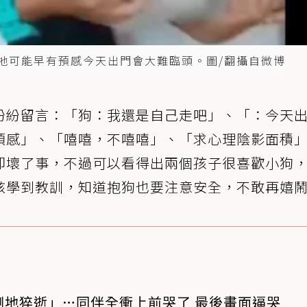
說牠可能早有預感今天出門會大難臨頭。圖/翻攝自微博
紛紛留言：「狗：我還是自己走吧」、「：今天
預感」、「嘻嘻，不嘻嘻」、「求心理陰影面積
卻壞了事，不過可以看得出兩個孩子很喜歡小狗
該學到教訓，知道抱狗也要注意安全，不敢再嬉
倒地猝逝」…同伴全衝上前哭了 最後畫面逼哭