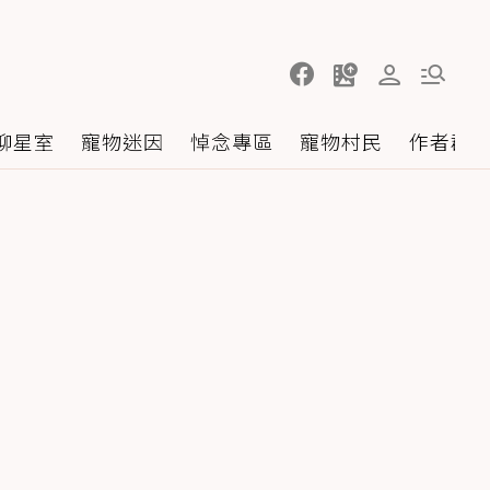
聊星室
寵物迷因
悼念專區
寵物村民
作者群