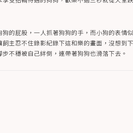
狗狗的屁股，一人抓著狗狗的手，而小狗的表情
讓飼主忍不住錄影紀錄下這和樂的畫面，沒想到
腳步不穩被自己絆倒，連帶著狗狗也滑落下去。