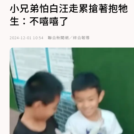
小兄弟怕白汪走累搶著抱牠
生：不嘻嘻了
2024-12-01 10:54
聯合新聞網／綜合報導