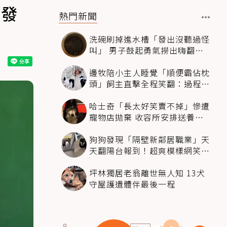
劇發
熱門新聞
洗碗刷掉進水槽「發出沒聽過怪
叫」 男子鼓起勇氣撈出嗨翻：
超可愛
邊牧陪小主人睡覺「順便霸佔枕
頭」飼主直擊全程笑翻：過程絲
滑到太自然
哈士奇「長太好笑賣不掉」慘遭
寵物店拋棄 收容所安排送養活
動還是沒人要
狗狗發現「隔壁新鄰居職業」天
天翻陽台報到！超爽模樣網笑
翻：進到遊樂園
坪林獨居老翁離世無人知 13犬
守屋護遺體伴最後一程