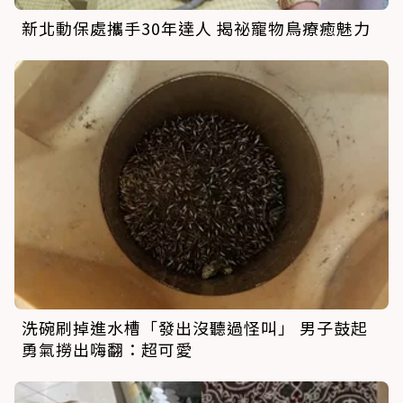
新北動保處攜手30年達人 揭祕寵物鳥療癒魅力
洗碗刷掉進水槽「發出沒聽過怪叫」 男子鼓起
勇氣撈出嗨翻：超可愛