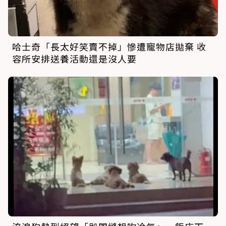
哈士奇「長太好笑賣不掉」慘遭寵物店拋棄 收
容所安排送養活動還是沒人要