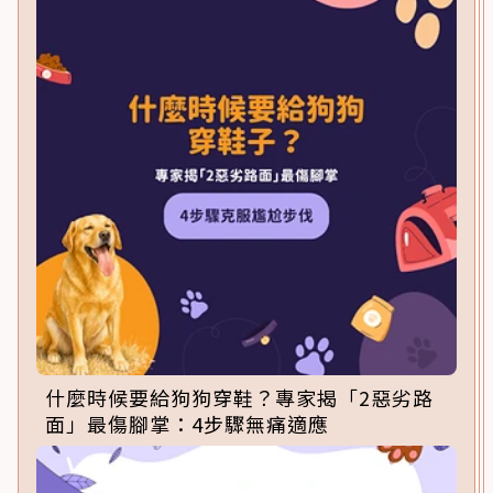
什麼時候要給狗狗穿鞋？專家揭「2惡劣路
面」最傷腳掌：4步驟無痛適應