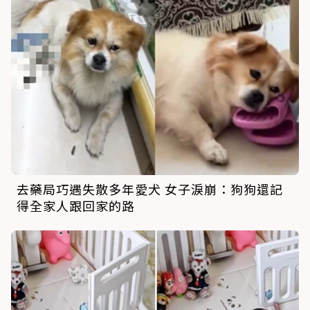
去藥局巧遇失散多年愛犬 女子淚崩：狗狗還記
得全家人跟回家的路