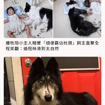
邊牧陪小主人睡覺「順便霸佔枕頭」飼主直擊全
程笑翻：過程絲滑到太自然