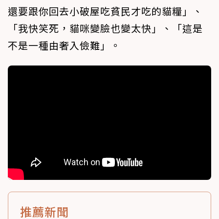
還要跟你回去小破屋吃貧民才吃的貓糧」、
「我快笑死，貓咪變臉也變太快」、「這是
不是一種由奢入儉難」。
推薦新聞