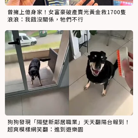
曾擁上億身家！女富豪破產賣光黃金救1700隻
浪浪：我餓沒關係，牠們不行
狗狗發現「隔壁新鄰居職業」天天翻陽台報到！
超爽模樣網笑翻：進到遊樂園