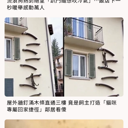
流浪狗熱到絕望「趴門縫想吹冷氣」…飯店下一
秒暖舉感動萬人
屋外牆釘滿木條直通三樓 竟是飼主打造「貓咪
專屬回家捷徑」鄰居看傻