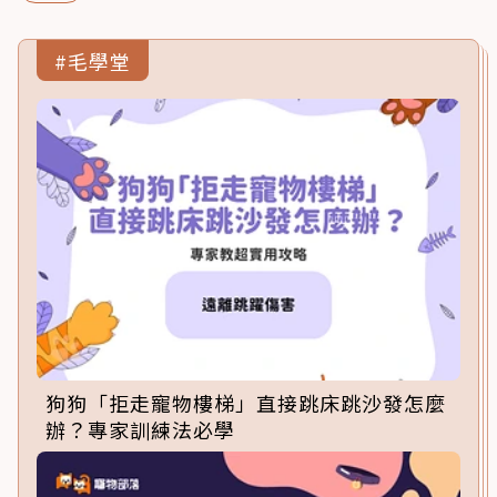
#毛學堂
狗狗「拒走寵物樓梯」直接跳床跳沙發怎麼
辦？專家訓練法必學