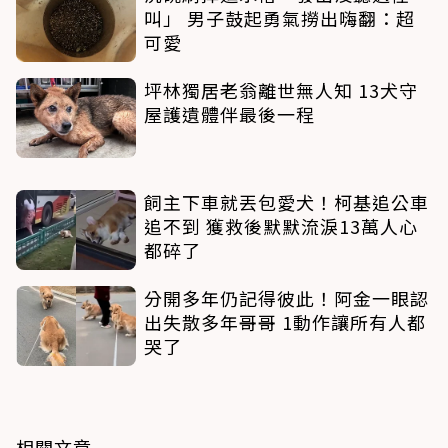
叫」 男子鼓起勇氣撈出嗨翻：超
可愛
坪林獨居老翁離世無人知 13犬守
屋護遺體伴最後一程
飼主下車就丟包愛犬！柯基追公車
追不到 獲救後默默流淚13萬人心
都碎了
分開多年仍記得彼此！阿金一眼認
出失散多年哥哥 1動作讓所有人都
哭了
相關文章