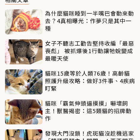
為什麼貓咪睡到一半嘴巴會動來動
去？4真相曝光：作夢只是其中一
種
女子不聽志工勸告堅持收編「最惡
喪彪」 被抓爆後1行動讓牠蛻變成
最暖天使
貓咪15歲等於人類76歲！高齡貓
照護升級攻略：做好3件事、4疾病
盯緊
貓咪「霸氣伸頭逼摸摸」嚇壞飼
主！獸醫揭密：這5類貓的招牌動
作
發現大門沒鎖！虎斑貓沒趁機逃家