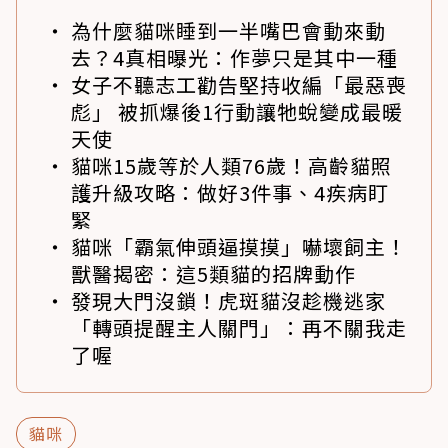
為什麼貓咪睡到一半嘴巴會動來動
去？4真相曝光：作夢只是其中一種
女子不聽志工勸告堅持收編「最惡喪
彪」 被抓爆後1行動讓牠蛻變成最暖
天使
貓咪15歲等於人類76歲！高齡貓照
護升級攻略：做好3件事、4疾病盯
緊
貓咪「霸氣伸頭逼摸摸」嚇壞飼主！
獸醫揭密：這5類貓的招牌動作
發現大門沒鎖！虎斑貓沒趁機逃家
「轉頭提醒主人關門」：再不關我走
了喔
貓咪