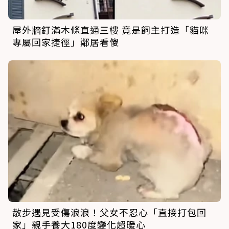
屋外牆釘滿木條直通三樓 竟是飼主打造「貓咪
專屬回家捷徑」鄰居看傻
散步遇見受傷浪浪！父女不忍心「直接打包回
家」親手養大180度變化超暖心