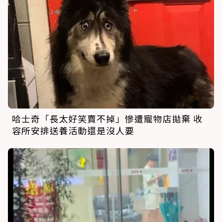
哈士奇「長太好笑賣不掉」慘遭寵物店拋棄 收
容所安排送養活動還是沒人要