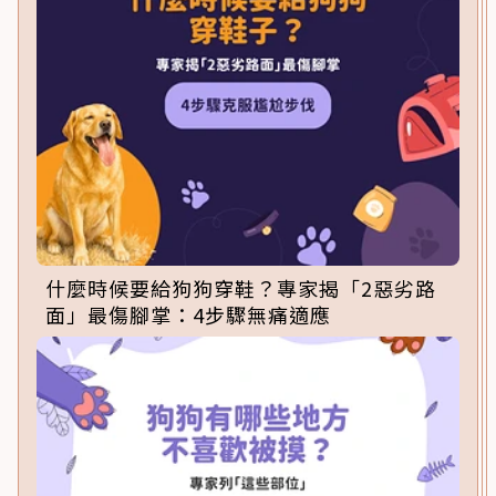
什麼時候要給狗狗穿鞋？專家揭「2惡劣路
面」最傷腳掌：4步驟無痛適應