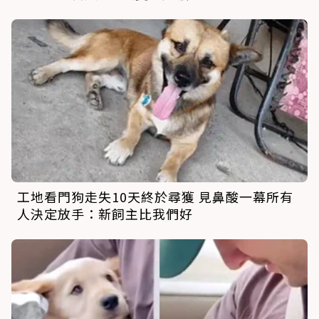
工地看門狗走失10天終於尋獲 見鼻酸一幕所有
人決定放手：新飼主比我們好