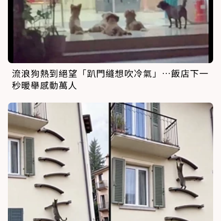
流浪狗熱到絕望「趴門縫想吹冷氣」…飯店下一
秒暖舉感動萬人