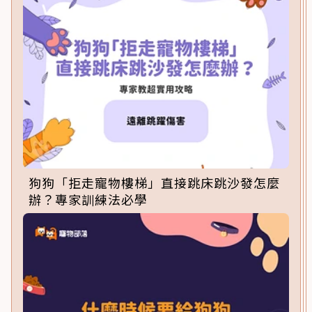
狗狗「拒走寵物樓梯」直接跳床跳沙發怎麼
辦？專家訓練法必學