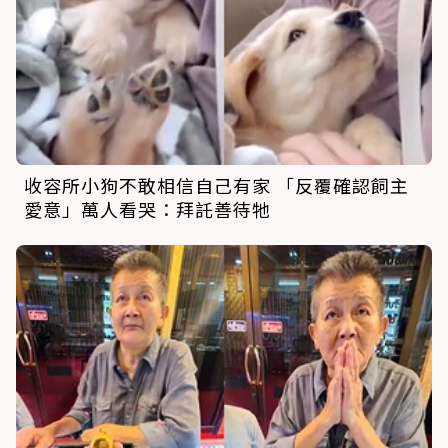
收容所小狗不敢相信自己有家 「反覆確認飼主
愛意」萬人看哭：拜託善待牠