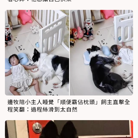
邊牧陪小主人睡覺「順便霸佔枕頭」飼主直擊全
程笑翻：過程絲滑到太自然