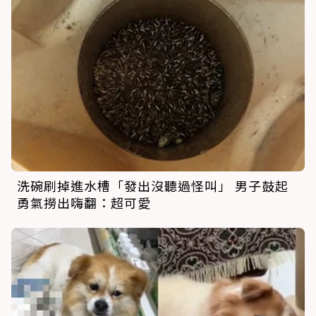
洗碗刷掉進水槽「發出沒聽過怪叫」 男子鼓起
勇氣撈出嗨翻：超可愛