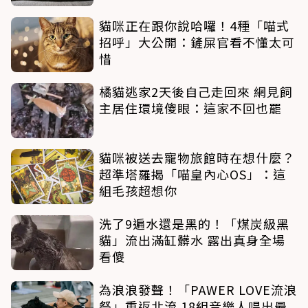
貓咪正在跟你說哈囉！4種「喵式
招呼」大公開：鏟屎官看不懂太可
惜
橘貓逃家2天後自己走回來 網見飼
主居住環境傻眼：這家不回也罷
貓咪被送去寵物旅館時在想什麼？
超準塔羅揭「喵皇內心OS」：這
組毛孩超想你
洗了9遍水還是黑的！「煤炭級黑
貓」流出滿缸髒水 露出真身全場
看傻
為浪浪發聲！「PAWER LOVE流浪
祭」重返北流 18組音樂人唱出最