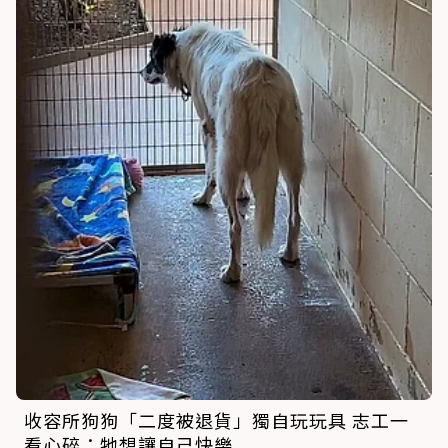
收容所狗狗「二度被退貨」獨自玩玩具 志工一
看心碎：牠想讓自己快樂