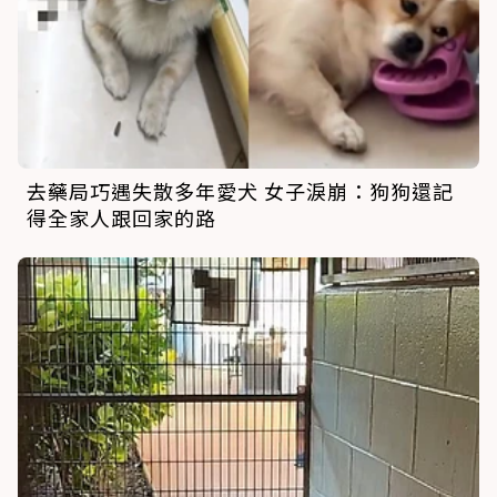
去藥局巧遇失散多年愛犬 女子淚崩：狗狗還記
得全家人跟回家的路