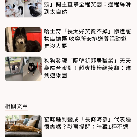
頭」飼主直擊全程笑翻：過程絲滑
到太自然
哈士奇「長太好笑賣不掉」慘遭寵
物店拋棄 收容所安排送養活動還
是沒人要
狗狗發現「隔壁新鄰居職業」天天
翻陽台報到！超爽模樣網笑翻：進
到遊樂園
相關文章
貓咪睡到變成「長條海參」代表睡
很爽嗎？獸醫提醒：暗藏1種不適