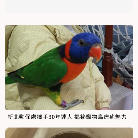
新北動保處攜手30年達人 揭祕寵物鳥療癒魅力