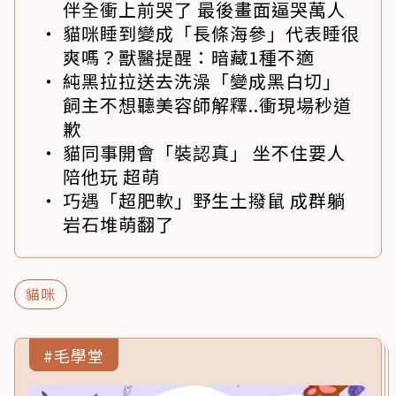
伴全衝上前哭了 最後畫面逼哭萬人
貓咪睡到變成「長條海參」代表睡很
爽嗎？獸醫提醒：暗藏1種不適
純黑拉拉送去洗澡「變成黑白切」
飼主不想聽美容師解釋..衝現場秒道
歉
貓同事開會「裝認真」 坐不住要人
陪他玩 超萌
巧遇「超肥軟」野生土撥鼠 成群躺
岩石堆萌翻了
貓咪
#毛學堂