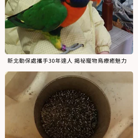
新北動保處攜手30年達人 揭祕寵物鳥療癒魅力