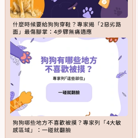
什麼時候要給狗狗穿鞋？專家揭「2惡劣路
面」最傷腳掌：4步驟無痛適應
狗狗哪些地方不喜歡被摸？專家列「4大敏
感區域」：一碰就翻臉