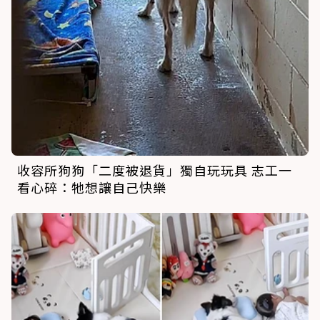
收容所狗狗「二度被退貨」獨自玩玩具 志工一
看心碎：牠想讓自己快樂