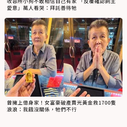
收容所小狗不敢相信自己有家 「反覆確認飼主
愛意」萬人看哭：拜託善待牠
曾擁上億身家！女富豪破產賣光黃金救1700隻
浪浪：我餓沒關係，牠們不行