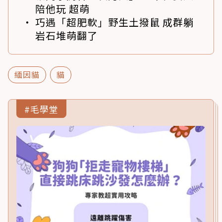
陪他玩 超萌
巧遇「超肥軟」野生土撥鼠 成群躺
岩石堆萌翻了
緬因貓
貓
#毛學堂