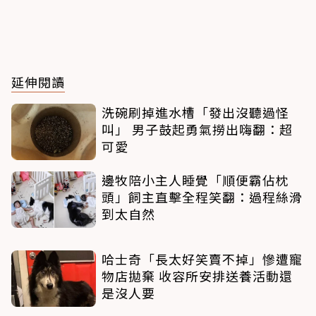
延伸閱讀
洗碗刷掉進水槽「發出沒聽過怪
叫」 男子鼓起勇氣撈出嗨翻：超
可愛
邊牧陪小主人睡覺「順便霸佔枕
頭」飼主直擊全程笑翻：過程絲滑
到太自然
哈士奇「長太好笑賣不掉」慘遭寵
物店拋棄 收容所安排送養活動還
是沒人要