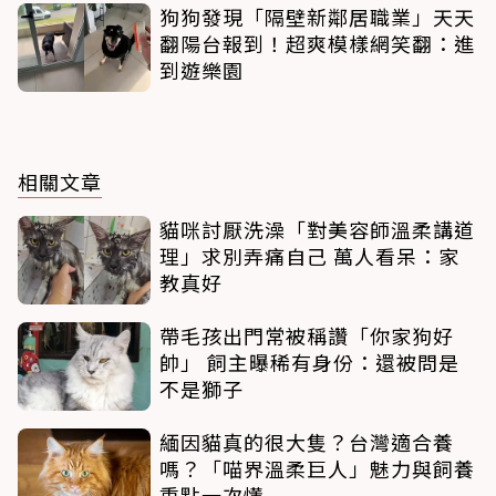
狗狗發現「隔壁新鄰居職業」天天
翻陽台報到！超爽模樣網笑翻：進
到遊樂園
相關文章
貓咪討厭洗澡「對美容師溫柔講道
理」求別弄痛自己 萬人看呆：家
教真好
帶毛孩出門常被稱讚「你家狗好
帥」 飼主曝稀有身份：還被問是
不是獅子
緬因貓真的很大隻？台灣適合養
嗎？「喵界溫柔巨人」魅力與飼養
重點一次懂