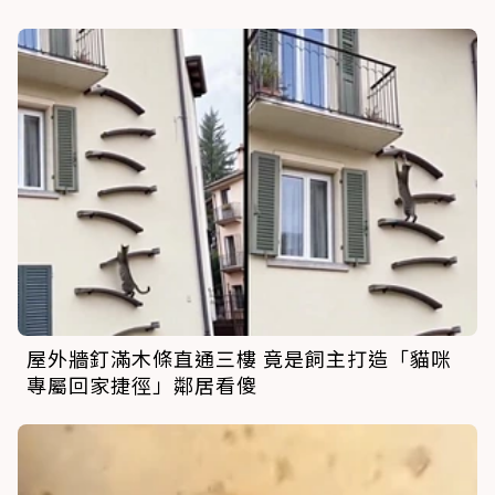
屋外牆釘滿木條直通三樓 竟是飼主打造「貓咪
專屬回家捷徑」鄰居看傻