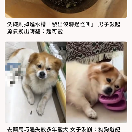
洗碗刷掉進水槽「發出沒聽過怪叫」 男子鼓起
勇氣撈出嗨翻：超可愛
去藥局巧遇失散多年愛犬 女子淚崩：狗狗還記