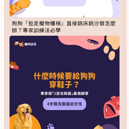
狗狗「拒走寵物樓梯」直接跳床跳沙發怎麼
辦？專家訓練法必學