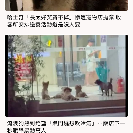
哈士奇「長太好笑賣不掉」慘遭寵物店拋棄 收
容所安排送養活動還是沒人要
流浪狗熱到絕望「趴門縫想吹冷氣」…飯店下一
秒暖舉感動萬人