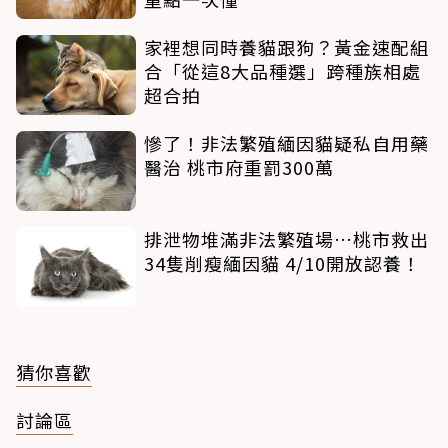
家裡想同時養貓跟狗？黃金速配組
合「從這8大品種選」跨種族相處
超合拍
慘了！非法繁殖緬因貓疑私自用藥
醫治 桃市府重罰300萬
排泄物堆滿非法繁殖場…桃市救出
34隻削瘦緬因貓 4/10開放認養！
猜你喜歡
討論區