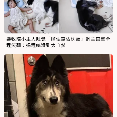
邊牧陪小主人睡覺「順便霸佔枕頭」飼主直擊全
程笑翻：過程絲滑到太自然