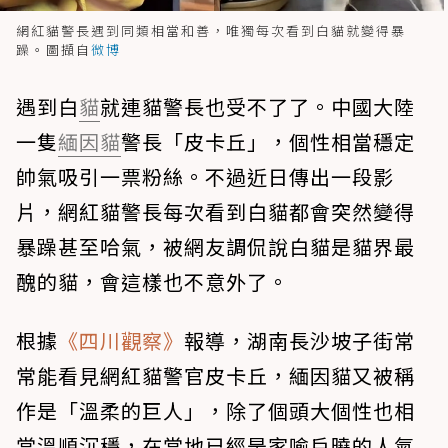
網紅貓警長遇到同類相當和善，唯獨每次看到白貓就變得暴
躁。圖擷自
微博
遇到白
貓
就連貓警長也受不了了。中國大陸
一隻
緬因貓
警長「皮卡丘」，個性相當穩定
帥氣吸引一票粉絲。不過近日傳出一段影
片，網紅貓警長每次看到白貓都會突然變得
暴躁甚至哈氣，被網友調侃說白貓是貓界最
醜的貓，會這樣也不意外了。
根據
《四川觀察》
報導，湖南長沙坡子街常
常能看見網紅貓警官皮卡丘，緬因貓又被稱
作是「溫柔的巨人」，除了個頭大個性也相
當溫順沉穩，在當地已經是家喻戶曉的人氣