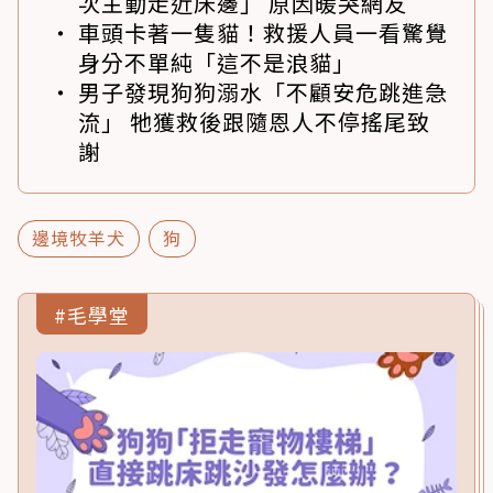
次主動走近床邊」 原因暖哭網友
車頭卡著一隻貓！救援人員一看驚覺
身分不單純「這不是浪貓」
男子發現狗狗溺水「不顧安危跳進急
流」 牠獲救後跟隨恩人不停搖尾致
謝
邊境牧羊犬
狗
#毛學堂