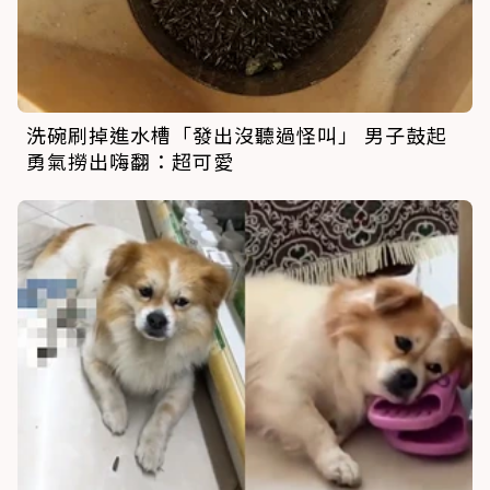
洗碗刷掉進水槽「發出沒聽過怪叫」 男子鼓起
勇氣撈出嗨翻：超可愛