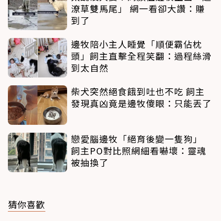
潦草雙馬尾」 網一看卻大讚：賺
到了
邊牧陪小主人睡覺「順便霸佔枕
頭」飼主直擊全程笑翻：過程絲滑
到太自然
柴犬突然絕食餓到吐也不吃 飼主
發現真凶竟是邊牧傻眼：只能丟了
戀愛腦邊牧「絕育後變一隻狗」
飼主PO對比照網細看嚇壞：靈魂
被抽換了
猜你喜歡