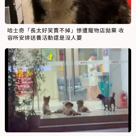
哈士奇「長太好笑賣不掉」慘遭寵物店拋棄 收
容所安排送養活動還是沒人要