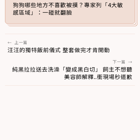
狗狗哪些地方不喜歡被摸？專家列「4大敏
感區域」：一碰就翻臉
←
上一篇
汪汪的獨特飯前儀式 整套做完才肯開動
下一篇
→
純黑拉拉送去洗澡「變成黑白切」 飼主不想聽
美容師解釋..衝現場秒道歉