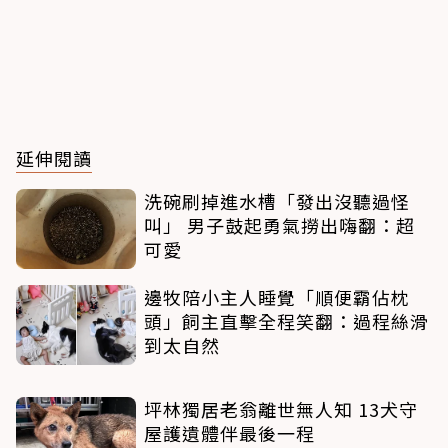
延伸閱讀
洗碗刷掉進水槽「發出沒聽過怪
叫」 男子鼓起勇氣撈出嗨翻：超
可愛
邊牧陪小主人睡覺「順便霸佔枕
頭」飼主直擊全程笑翻：過程絲滑
到太自然
坪林獨居老翁離世無人知 13犬守
屋護遺體伴最後一程