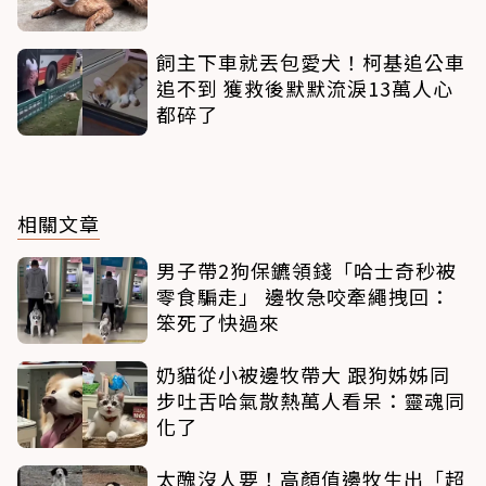
飼主下車就丟包愛犬！柯基追公車
追不到 獲救後默默流淚13萬人心
都碎了
相關文章
男子帶2狗保鑣領錢「哈士奇秒被
零食騙走」 邊牧急咬牽繩拽回：
笨死了快過來
奶貓從小被邊牧帶大 跟狗姊姊同
步吐舌哈氣散熱萬人看呆：靈魂同
化了
太醜沒人要！高顏值邊牧生出「超