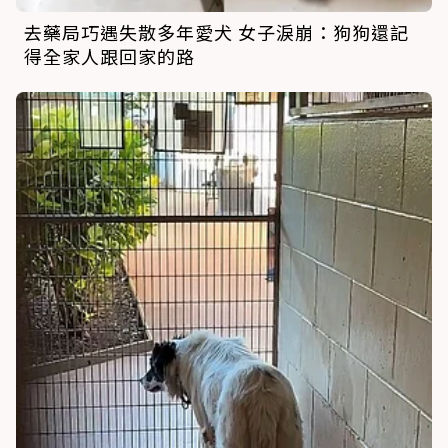
去藥局巧遇失散多年愛犬 女子淚崩：狗狗還記
得全家人跟回家的路