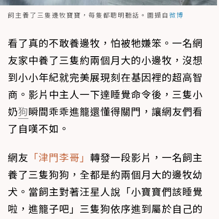
飼主養了三隻邊牧寶寶，每隻都聰明聽話。圖擷自
微博
看了真的不敢養邊牧，怕被牠嫌笨。一名網
友家中養了三隻約兩個月大的小邊牧，沒想
到小小年紀就完美展現刻在基因裡的超高智
商。影片中主人一下達睡覺命令後，三隻小
奶
狗
瞬間乖乖進籠還懂得關門，讓網友們看
了自嘆不如。
網友
「津門李哥」
轉發一段影片，一名飼主
養了三隻狗狗，全都是約兩個月大的邊牧幼
犬。當飼主對著汪星人說「小寶寶們該睡覺
啦，進籠子吧」三隻狗依序進到屬於自己的