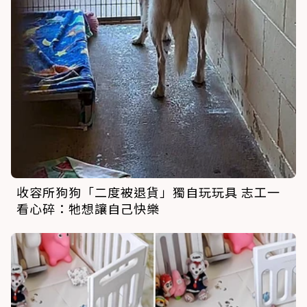
收容所狗狗「二度被退貨」獨自玩玩具 志工一
看心碎：牠想讓自己快樂