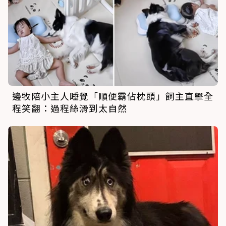
邊牧陪小主人睡覺「順便霸佔枕頭」飼主直擊全
程笑翻：過程絲滑到太自然