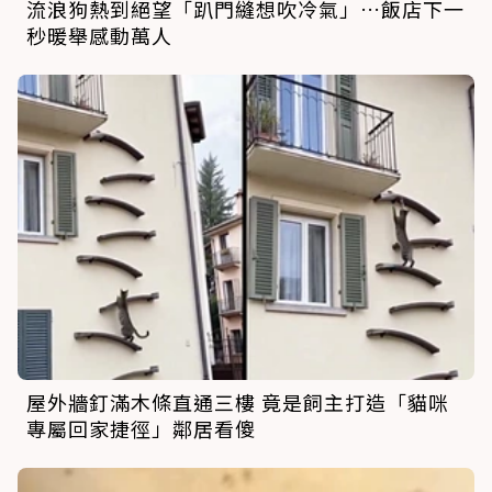
流浪狗熱到絕望「趴門縫想吹冷氣」…飯店下一
秒暖舉感動萬人
屋外牆釘滿木條直通三樓 竟是飼主打造「貓咪
專屬回家捷徑」鄰居看傻