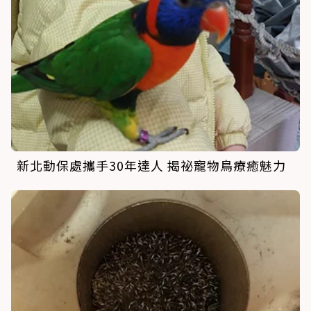
新北動保處攜手30年達人 揭祕寵物鳥療癒魅力