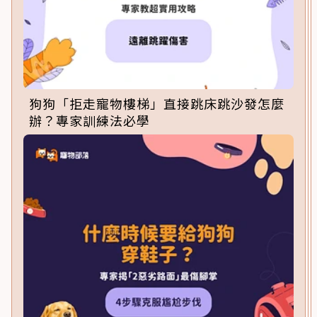
狗狗「拒走寵物樓梯」直接跳床跳沙發怎麼
辦？專家訓練法必學