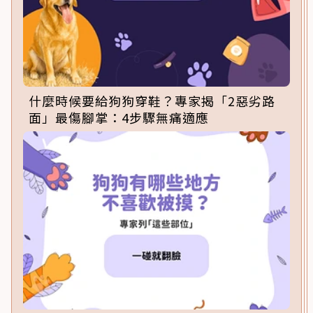
什麼時候要給狗狗穿鞋？專家揭「2惡劣路
面」最傷腳掌：4步驟無痛適應