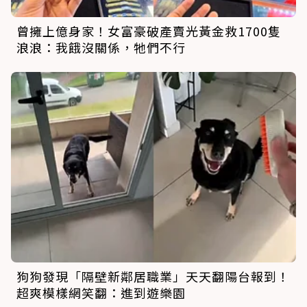
曾擁上億身家！女富豪破產賣光黃金救1700隻
浪浪：我餓沒關係，牠們不行
狗狗發現「隔壁新鄰居職業」天天翻陽台報到！
超爽模樣網笑翻：進到遊樂園