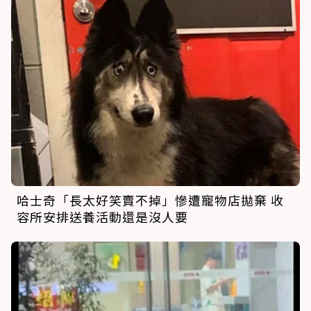
哈士奇「長太好笑賣不掉」慘遭寵物店拋棄 收
容所安排送養活動還是沒人要