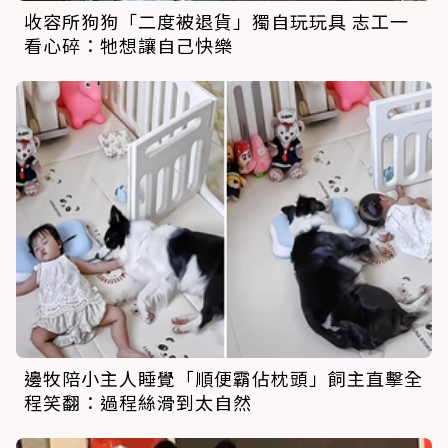
收容所狗狗「二度被退貨」獨自玩玩具 志工一
看心碎：牠想讓自己快樂
邊牧陪小主人睡覺「順便霸佔枕頭」飼主直擊全
程笑翻：過程絲滑到太自然