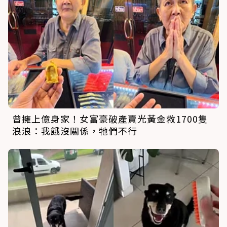
曾擁上億身家！女富豪破產賣光黃金救1700隻
浪浪：我餓沒關係，牠們不行