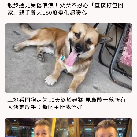
散步遇見受傷浪浪！父女不忍心「直接打包回
家」親手養大180度變化超暖心
工地看門狗走失10天終於尋獲 見鼻酸一幕所有
人決定放手：新飼主比我們好