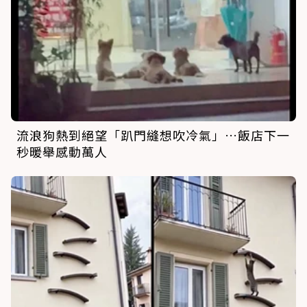
流浪狗熱到絕望「趴門縫想吹冷氣」…飯店下一
秒暖舉感動萬人