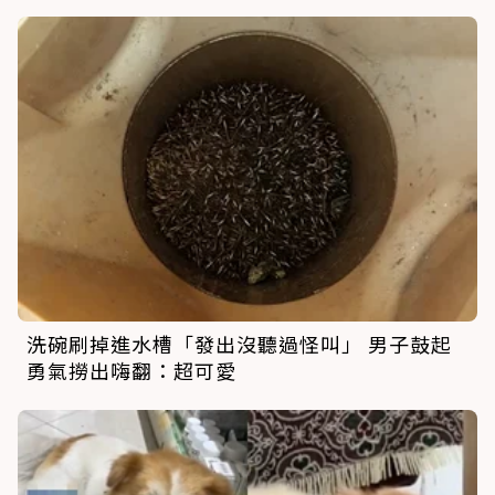
洗碗刷掉進水槽「發出沒聽過怪叫」 男子鼓起
勇氣撈出嗨翻：超可愛