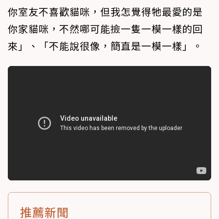
你室友不喜歡貓咪，但我怎覺得牠最愛的是
你家貓咪，不然哪可能撿一隻一模一樣的回
來」、「不能說很像，簡直是一模一樣」。
推薦新聞