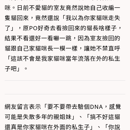
咪。日前不愛貓的室友竟然說她自己收編一
隻貓回來，竟然還說「我以為你家貓咪走失
了」，原PO好奇去看撿回來的貓長啥樣子，
結果不看還好一看嚇一跳，因為室友撿回的
貓跟自己家貓咪長一模一樣，讓她不禁直呼
「這該不會是我家貓咪當年流落在外的私生
子吧」。
網友留言表示「要不要帶去驗個DNA，感覺
可能是失散多年的親姐妹」、「搞不好這貓
還真是你家貓咪在外面的私生子」、「你說