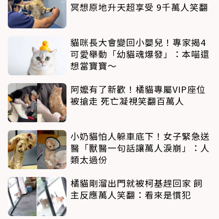
冥想原地升天超享受 9千萬人笑翻
貓咪長大會變回小嬰兒！專家揭4
可愛舉動「幼貓魂爆發」：本喵還
想當寶寶～
阿嬤有了新歡！橘貓專屬VIP座位
被搶走 死亡凝視笑翻百萬人
小奶貓怕人躲車底下！女子緊急送
醫「獸醫一句話讓萬人淚崩」：人
類太過份
橘貓剛溜出門就被柯基趕回家 飼
主反應萬人笑翻：看來是慣犯