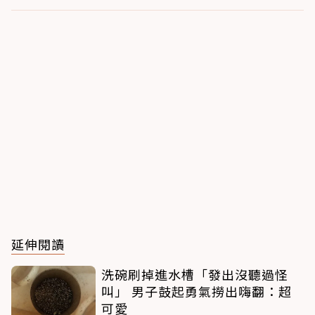
延伸閱讀
洗碗刷掉進水槽「發出沒聽過怪
叫」 男子鼓起勇氣撈出嗨翻：超
可愛