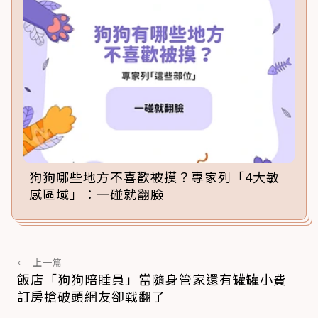
狗狗哪些地方不喜歡被摸？專家列「4大敏
感區域」：一碰就翻臉
←
上一篇
飯店「狗狗陪睡員」當隨身管家還有罐罐小費
訂房搶破頭網友卻戰翻了