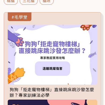
橘貓
三花貓
貓咪
#毛學堂
狗狗「拒走寵物樓梯」直接跳床跳沙發怎麼
辦？專家訓練法必學