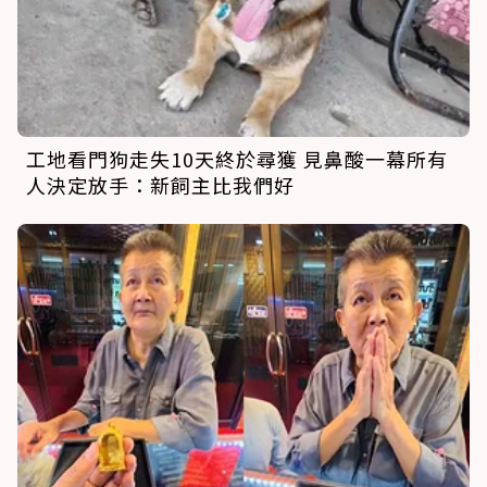
工地看門狗走失10天終於尋獲 見鼻酸一幕所有
人決定放手：新飼主比我們好