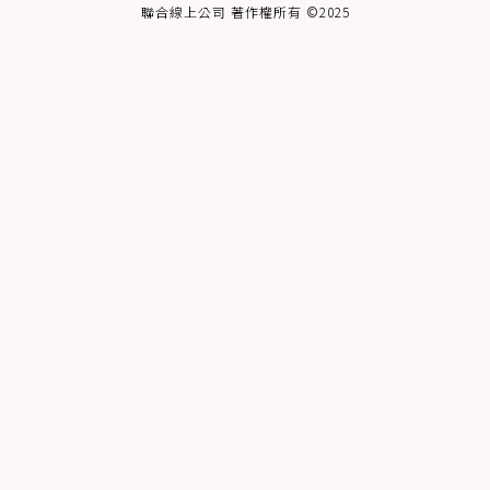
聯合線上公司 著作權所有 ©2025