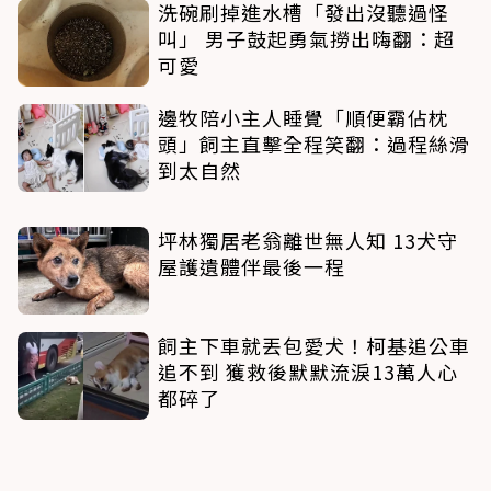
洗碗刷掉進水槽「發出沒聽過怪
叫」 男子鼓起勇氣撈出嗨翻：超
可愛
邊牧陪小主人睡覺「順便霸佔枕
頭」飼主直擊全程笑翻：過程絲滑
到太自然
坪林獨居老翁離世無人知 13犬守
屋護遺體伴最後一程
飼主下車就丟包愛犬！柯基追公車
追不到 獲救後默默流淚13萬人心
都碎了