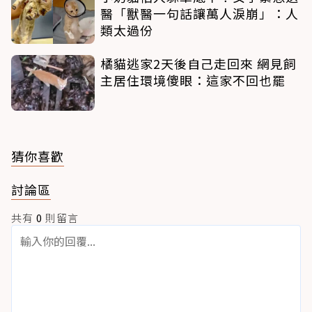
醫「獸醫一句話讓萬人淚崩」：人
類太過份
橘貓逃家2天後自己走回來 網見飼
主居住環境傻眼：這家不回也罷
猜你喜歡
討論區
共有
0
則留言