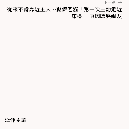
下一篇
→
從來不肯靠近主人…孤僻老貓「第一次主動走近
床邊」 原因暖哭網友
延伸閱讀