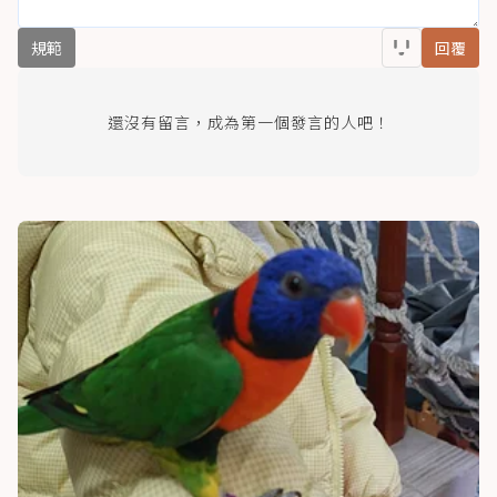
規範
回覆
還沒有留言，成為第一個發言的人吧！