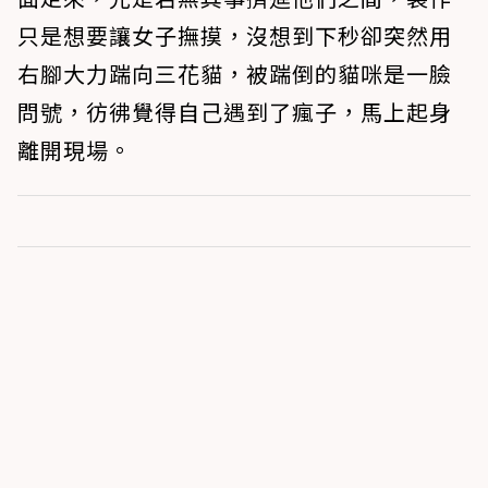
只是想要讓女子撫摸，沒想到下秒卻突然用
右腳大力踹向三花貓，被踹倒的貓咪是一臉
問號，彷彿覺得自己遇到了瘋子，馬上起身
離開現場。