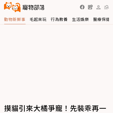
動物新鮮事
毛起來玩
行為教養
生活娛樂
醫療保健
摸貓引來大橘爭寵！先裝乖再一