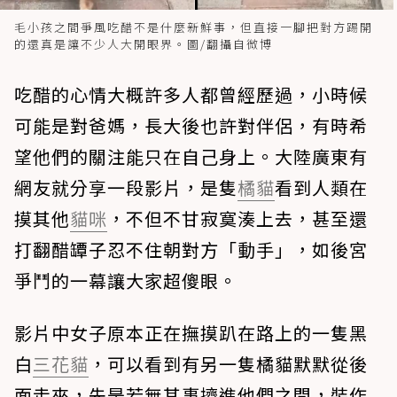
毛小孩之間爭風吃醋不是什麼新鮮事，但直接一腳把對方踢開
的還真是讓不少人大開眼界。圖/翻攝自微博
吃醋的心情大概許多人都曾經歷過，小時候
可能是對爸媽，長大後也許對伴侶，有時希
望他們的關注能只在自己身上。大陸廣東有
網友就分享一段影片，是隻
橘貓
看到人類在
摸其他
貓咪
，不但不甘寂寞湊上去，甚至還
打翻醋罈子忍不住朝對方「動手」，如後宮
爭鬥的一幕讓大家超傻眼。
影片中女子原本正在撫摸趴在路上的一隻黑
白
三花貓
，可以看到有另一隻橘貓默默從後
面走來，先是若無其事擠進他們之間，裝作