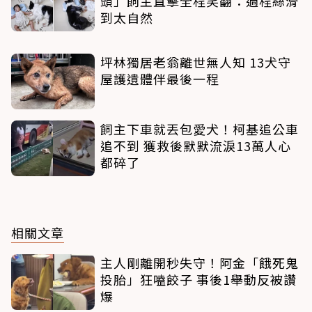
頭」飼主直擊全程笑翻：過程絲滑
到太自然
坪林獨居老翁離世無人知 13犬守
屋護遺體伴最後一程
飼主下車就丟包愛犬！柯基追公車
追不到 獲救後默默流淚13萬人心
都碎了
相關文章
主人剛離開秒失守！阿金「餓死鬼
投胎」狂嗑餃子 事後1舉動反被讚
爆