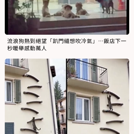
流浪狗熱到絕望「趴門縫想吹冷氣」…飯店下一
秒暖舉感動萬人