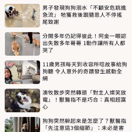
男子發現狗狗溺水「不顧安危跳進
急流」 牠獲救後跟隨恩人不停搖
尾致謝
分開多年仍記得彼此！阿金一眼認
出失散多年哥哥 1動作讓所有人都
哭了
11歲男孩每天到收容所唸故事給狗
狗聽 令人意外的奇蹟發生感動全
網
澳牧散步突然轉頭「對主人燦笑放
電」！獸醫指不是巧合：真相超窩
心
狗狗突然躲起來是怎麼了？獸醫指
「先注意這3個細節」：未必是害