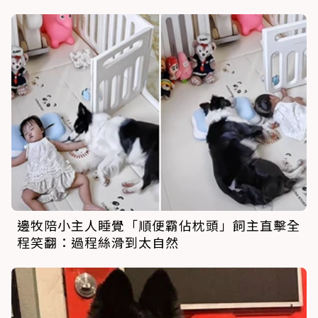
邊牧陪小主人睡覺「順便霸佔枕頭」飼主直擊全
程笑翻：過程絲滑到太自然