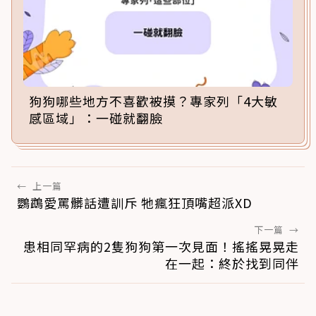
狗狗哪些地方不喜歡被摸？專家列「4大敏
感區域」：一碰就翻臉
←
上一篇
鸚鵡愛罵髒話遭訓斥 牠瘋狂頂嘴超派XD
下一篇
→
患相同罕病的2隻狗狗第一次見面！搖搖晃晃走
在一起：終於找到同伴