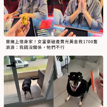
曾擁上億身家！女富豪破產賣光黃金救1700隻
浪浪：我餓沒關係，牠們不行