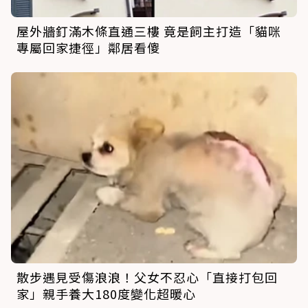
屋外牆釘滿木條直通三樓 竟是飼主打造「貓咪
專屬回家捷徑」鄰居看傻
散步遇見受傷浪浪！父女不忍心「直接打包回
家」親手養大180度變化超暖心