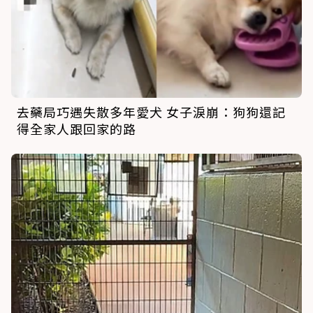
去藥局巧遇失散多年愛犬 女子淚崩：狗狗還記
得全家人跟回家的路