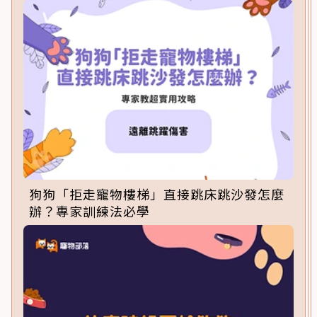
狗狗「拒走寵物樓梯」直接跳床跳沙發怎麼
辦？專家訓練法必學