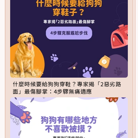
什麼時候要給狗狗穿鞋？專家揭「2惡劣路
面」最傷腳掌：4步驟無痛適應