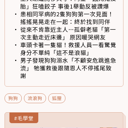
胎」狂嗑餃子 事後1舉動反被讚爆
患相同罕病的2隻狗狗第一次見面！
搖搖晃晃走在一起：終於找到同伴
從來不肯靠近主人…孤僻老貓「第一
次主動走近床邊」 原因暖哭網友
車頭卡著一隻貓！救援人員一看驚覺
身分不單純「這不是浪貓」
男子發現狗狗溺水「不顧安危跳進急
流」 牠獲救後跟隨恩人不停搖尾致
謝
狗狗
流浪狗
狐狸
#毛學堂