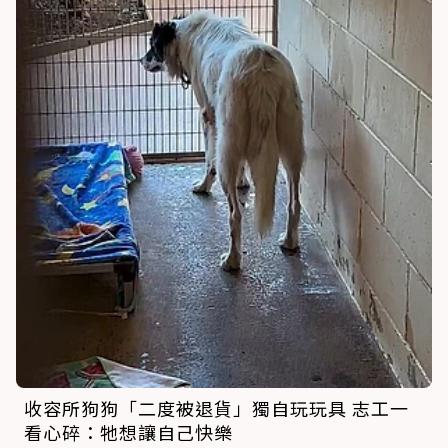
收容所狗狗「二度被退貨」獨自玩玩具 志工一
看心碎：牠想讓自己快樂