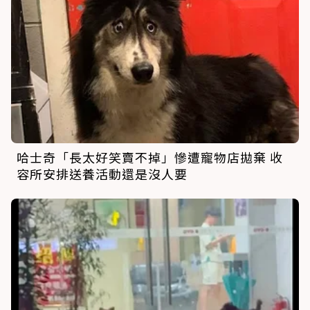
哈士奇「長太好笑賣不掉」慘遭寵物店拋棄 收
容所安排送養活動還是沒人要