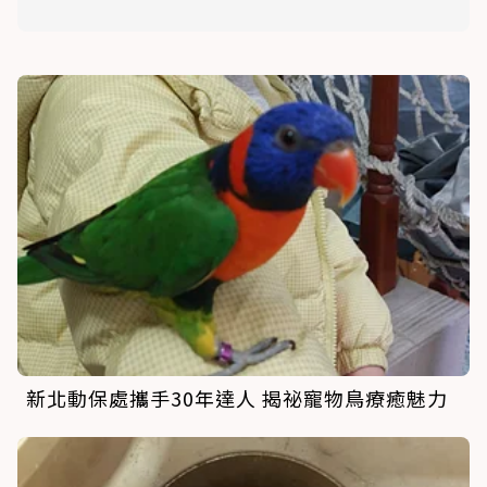
新北動保處攜手30年達人 揭祕寵物鳥療癒魅力