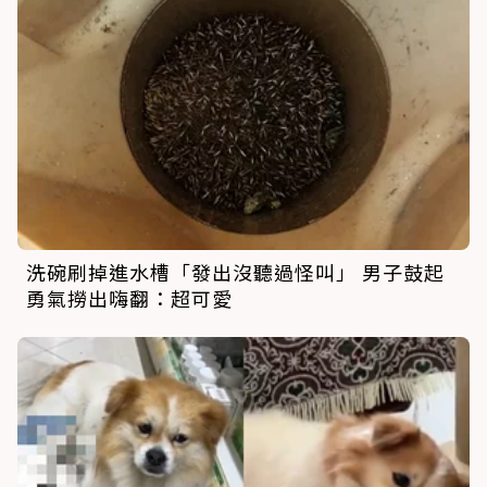
洗碗刷掉進水槽「發出沒聽過怪叫」 男子鼓起
勇氣撈出嗨翻：超可愛