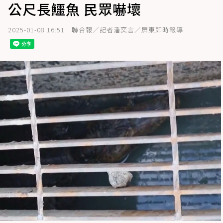
公尺長鱷魚 民眾嚇壞
2025-01-08 16:51
聯合報／記者潘奕言／屏東即時報導