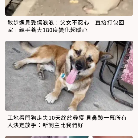
散步遇見受傷浪浪！父女不忍心「直接打包回
家」親手養大180度變化超暖心
工地看門狗走失10天終於尋獲 見鼻酸一幕所有
人決定放手：新飼主比我們好