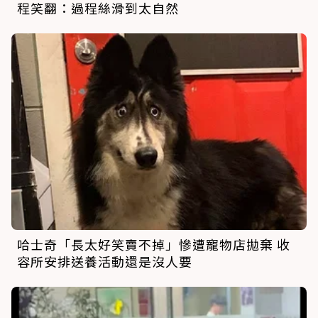
程笑翻：過程絲滑到太自然
哈士奇「長太好笑賣不掉」慘遭寵物店拋棄 收
容所安排送養活動還是沒人要