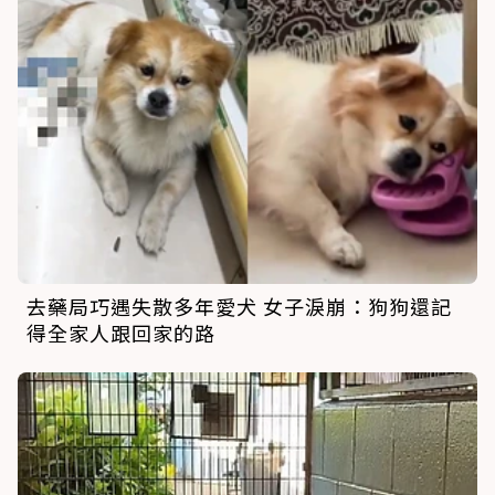
去藥局巧遇失散多年愛犬 女子淚崩：狗狗還記
得全家人跟回家的路