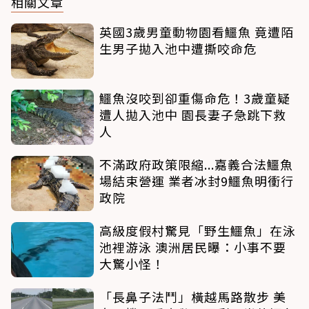
相關文章
英國3歲男童動物園看鱷魚 竟遭陌
生男子拋入池中遭撕咬命危
鱷魚沒咬到卻重傷命危！3歲童疑
遭人拋入池中 園長妻子急跳下救
人
不滿政府政策限縮...嘉義合法鱷魚
場結束營運 業者冰封9鱷魚明衝行
政院
高級度假村驚見「野生鱷魚」在泳
池裡游泳 澳洲居民曝：小事不要
大驚小怪！
「長鼻子法鬥」橫越馬路散步 美