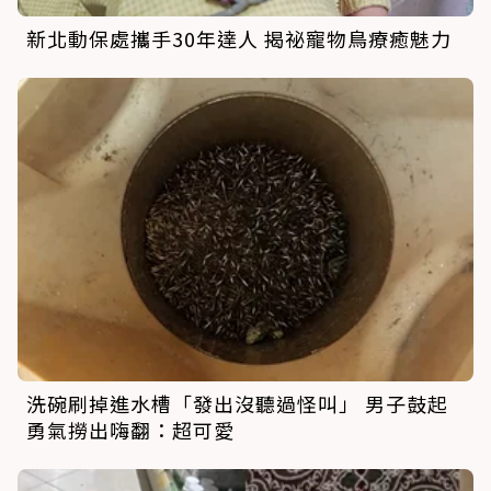
新北動保處攜手30年達人 揭祕寵物鳥療癒魅力
洗碗刷掉進水槽「發出沒聽過怪叫」 男子鼓起
勇氣撈出嗨翻：超可愛