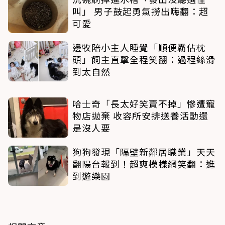
叫」 男子鼓起勇氣撈出嗨翻：超
可愛
邊牧陪小主人睡覺「順便霸佔枕
頭」飼主直擊全程笑翻：過程絲滑
到太自然
哈士奇「長太好笑賣不掉」慘遭寵
物店拋棄 收容所安排送養活動還
是沒人要
狗狗發現「隔壁新鄰居職業」天天
翻陽台報到！超爽模樣網笑翻：進
到遊樂園