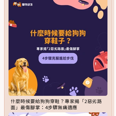
什麼時候要給狗狗穿鞋？專家揭「2惡劣路
面」最傷腳掌：4步驟無痛適應