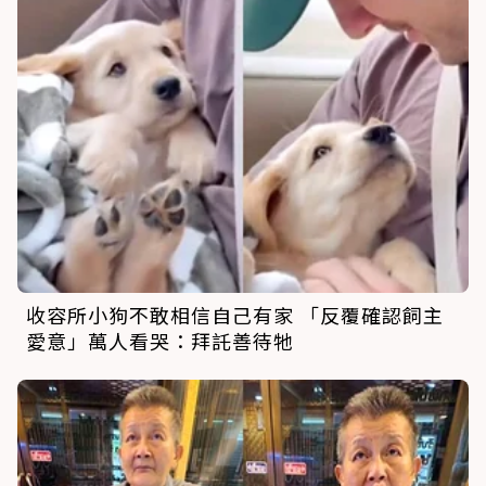
收容所小狗不敢相信自己有家 「反覆確認飼主
愛意」萬人看哭：拜託善待牠