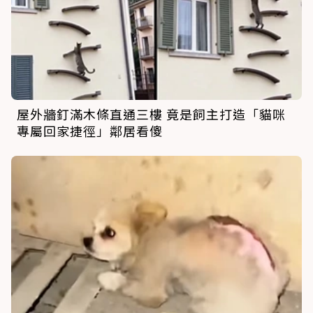
屋外牆釘滿木條直通三樓 竟是飼主打造「貓咪
專屬回家捷徑」鄰居看傻