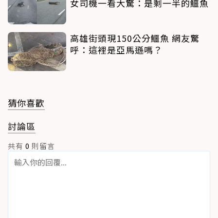
女司機一看大驚：是剩一半的鱷魚
高雄街頭現150公分鱷魚 網友驚
呼：這裡是亞馬遜嗎？
猜你喜歡
討論區
共有
0
則留言