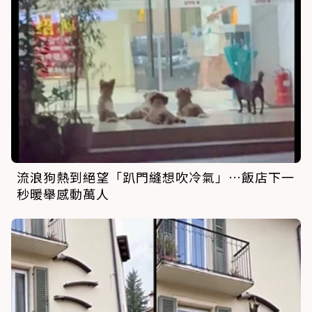
流浪狗熱到絕望「趴門縫想吹冷氣」…飯店下一
秒暖舉感動萬人