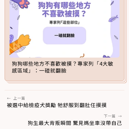
狗狗哪些地方不喜歡被摸？專家列「4大敏
感區域」：一碰就翻臉
←
上一篇
被選中給檢疫犬獎勵 牠舒服到翻肚任摸摸
下一篇
→
狗生最大背叛瞬間 驚見媽坐車沒帶自己