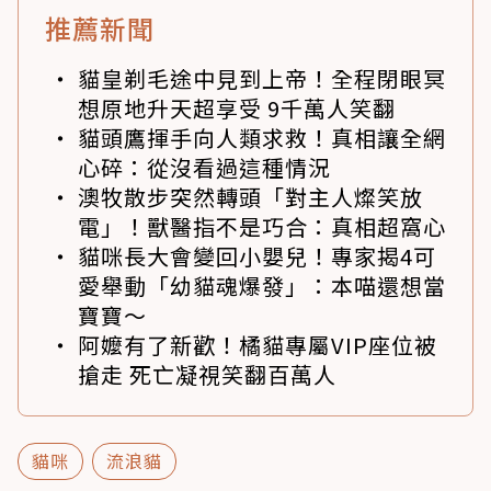
推薦新聞
貓皇剃毛途中見到上帝！全程閉眼冥
想原地升天超享受 9千萬人笑翻
貓頭鷹揮手向人類求救！真相讓全網
心碎：從沒看過這種情況
澳牧散步突然轉頭「對主人燦笑放
電」！獸醫指不是巧合：真相超窩心
貓咪長大會變回小嬰兒！專家揭4可
愛舉動「幼貓魂爆發」：本喵還想當
寶寶～
阿嬤有了新歡！橘貓專屬VIP座位被
搶走 死亡凝視笑翻百萬人
貓咪
流浪貓