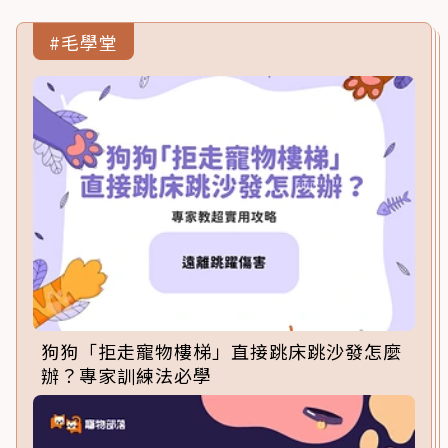
#毛學堂
狗狗「拒走寵物樓梯」直接跳床跳沙發怎麼
辦？專家訓練法必學