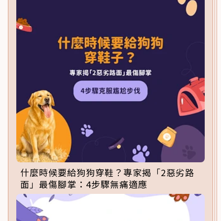
什麼時候要給狗狗穿鞋？專家揭「2惡劣路
面」最傷腳掌：4步驟無痛適應