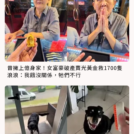
曾擁上億身家！女富豪破產賣光黃金救1700隻
浪浪：我餓沒關係，牠們不行