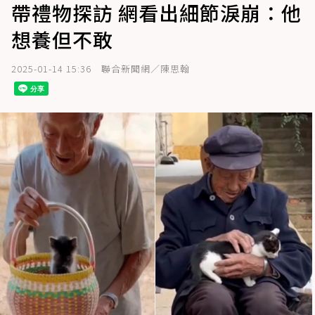
帶禮物探訪 網看出細節淚崩：他
想養但不敢
2025-01-14 15:36
聯合新聞網／陳思翰