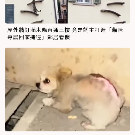
屋外牆釘滿木條直通三樓 竟是飼主打造「貓咪
專屬回家捷徑」鄰居看傻