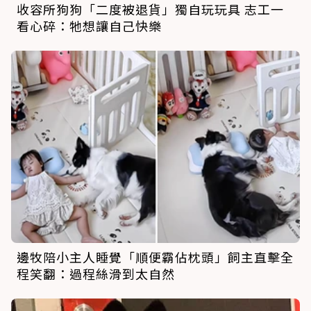
收容所狗狗「二度被退貨」獨自玩玩具 志工一
看心碎：牠想讓自己快樂
邊牧陪小主人睡覺「順便霸佔枕頭」飼主直擊全
程笑翻：過程絲滑到太自然