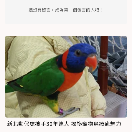
還沒有留言，成為第一個發言的人吧！
新北動保處攜手30年達人 揭祕寵物鳥療癒魅力