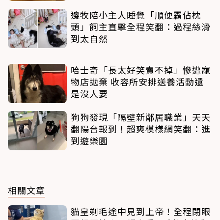
邊牧陪小主人睡覺「順便霸佔枕
頭」飼主直擊全程笑翻：過程絲滑
到太自然
哈士奇「長太好笑賣不掉」慘遭寵
物店拋棄 收容所安排送養活動還
是沒人要
狗狗發現「隔壁新鄰居職業」天天
翻陽台報到！超爽模樣網笑翻：進
到遊樂園
相關文章
貓皇剃毛途中見到上帝！全程閉眼