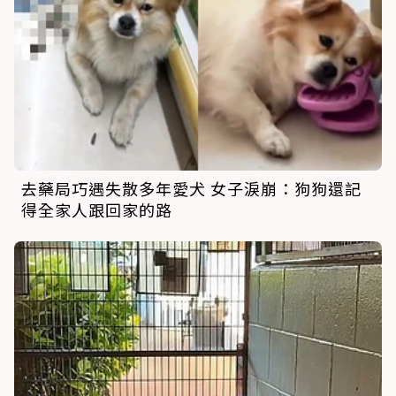
去藥局巧遇失散多年愛犬 女子淚崩：狗狗還記
得全家人跟回家的路