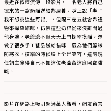
最近在微博流傳一段影片，一名老人將自己
撿來的一窩奶貓送給鄰居養，嘴上說「老子
我不想養這些野貓」，但隔三差五就會帶禮
物來探望貓咪，彷彿這些奶貓從來沒離開過
他身邊，老爺爺不但天天上門探望摸貓，還
做了很多手工藝品送給貓咪，還為牠們編織
防寒衣，摸貓的時候臉上全是笑容，這讓現
任飼主覺得自己不如這位老爺爺這麼照顧貓
咪。
影片在網路上吸引超過萬人觀看，網友留言