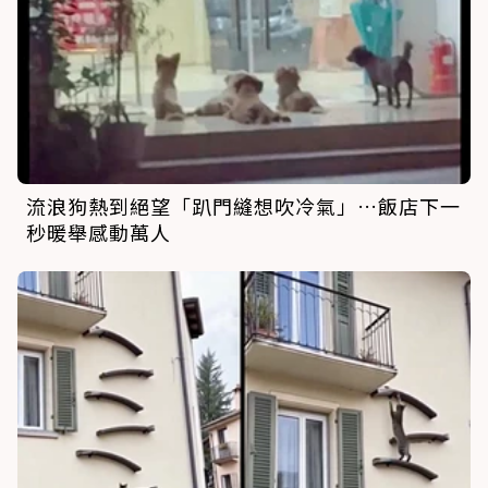
流浪狗熱到絕望「趴門縫想吹冷氣」…飯店下一
秒暖舉感動萬人