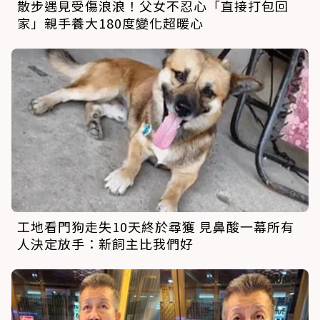
散步遇見受傷浪浪！父女不忍心「直接打包回
家」親手養大180度變化超暖心
工地看門狗走失10天終於尋獲 見鼻酸一幕所有
人決定放手：新飼主比我們好