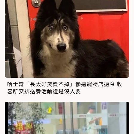
哈士奇「長太好笑賣不掉」慘遭寵物店拋棄 收
容所安排送養活動還是沒人要