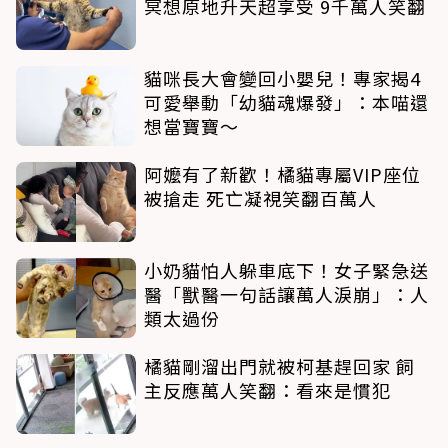
冥想原地升天超享受 9千萬人笑翻
貓咪長大會變回小嬰兒！專家揭4
可愛舉動「幼貓魂爆發」：本喵還
想當寶寶～
阿嬤有了新歡！橘貓專屬VIP座位
被搶走 死亡凝視笑翻百萬人
小奶貓怕人躲車底下！女子緊急送
醫「獸醫一句話讓萬人淚崩」：人
類太過份
橘貓剛溜出門就被柯基趕回家 飼
主反應萬人笑翻：看來是慣犯