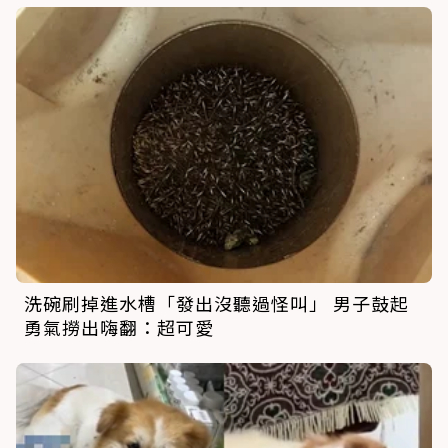
洗碗刷掉進水槽「發出沒聽過怪叫」 男子鼓起
勇氣撈出嗨翻：超可愛