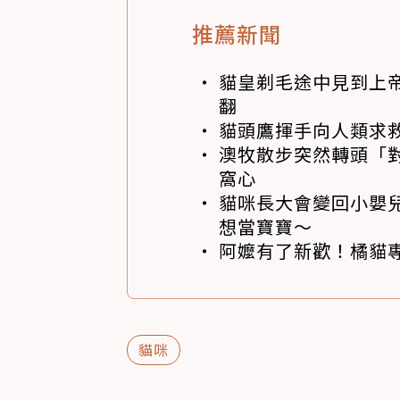
推薦新聞
貓皇剃毛途中見到上帝
翻
貓頭鷹揮手向人類求
澳牧散步突然轉頭「
窩心
貓咪長大會變回小嬰
想當寶寶～
阿嬤有了新歡！橘貓專
貓咪