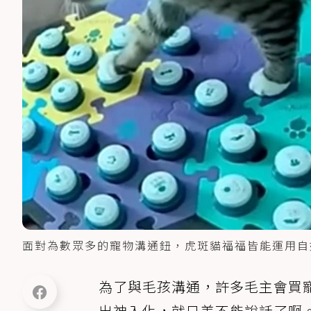
面對為數眾多的寵物溝通鈕，虎斑貓福福皆能運用自
為了與毛孩溝通，許多毛主會買
出神入化，就只差不能說話了啊