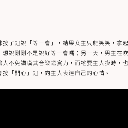
咪按了鈕說「等一會」，結果女主只能笑笑，拿
，想說剛剛不是說好等一會嗎；另一天，男主在
讓人不免讚嘆其音樂鑑賞力，而牠要主人摸時，
會按「開心」鈕，向主人表達自己的心情。