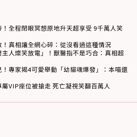
！全程閉眼冥想原地升天超享受 9千萬人笑
救！真相讓全網心碎：從沒看過這種情況
對主人燦笑放電」！獸醫指不是巧合：真相超
兒！專家揭4可愛舉動「幼貓魂爆發」：本喵還
屬VIP座位被搶走 死亡凝視笑翻百萬人