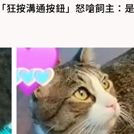
煩「狂按溝通按鈕」怒嗆飼主：