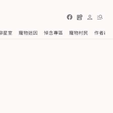
聊星室
寵物迷因
悼念專區
寵物村民
作者群