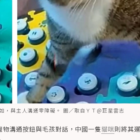
如，與主人溝通零障礙。 圖／取自ＹＴ@巨星雲志
寵物溝通按鈕與毛孩對話，中國一隻
貓咪
則將其
。