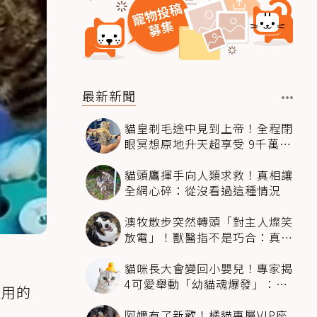
最新新聞
貓皇剃毛途中見到上帝！全程閉
眼冥想原地升天超享受 9千萬人
笑翻
貓頭鷹揮手向人類求救！真相讓
全網心碎：從沒看過這種情況
澳牧散步突然轉頭「對主人燦笑
放電」！獸醫指不是巧合：真相
超窩心
貓咪長大會變回小嬰兒！專家揭
4可愛舉動「幼貓魂爆發」：本
運用的
喵還想當寶寶～
阿嬤有了新歡！橘貓專屬VIP座