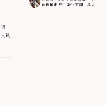
位被搶走 死亡凝視笑翻百萬人
聰明，
令人驚