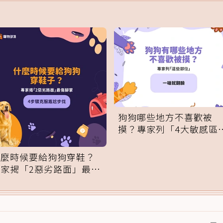
狗狗哪些地方不喜歡被
摸？專家列「4大敏感區
域」：一碰就翻臉
什麼時候要給狗狗穿鞋？
專家揭「2惡劣路面」最傷
腳掌：4步驟無痛適應