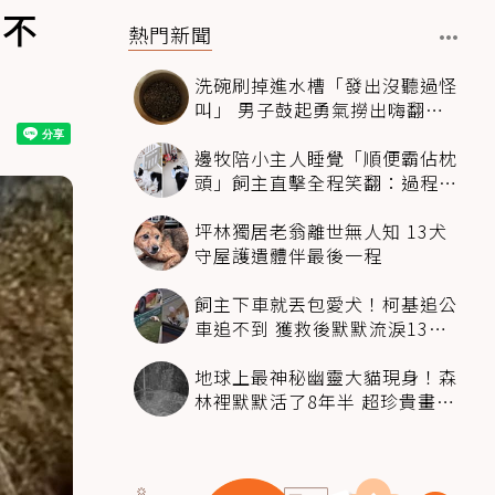
是不
熱門新聞
洗碗刷掉進水槽「發出沒聽過怪
叫」 男子鼓起勇氣撈出嗨翻：
超可愛
邊牧陪小主人睡覺「順便霸佔枕
頭」飼主直擊全程笑翻：過程絲
滑到太自然
坪林獨居老翁離世無人知 13犬
守屋護遺體伴最後一程
飼主下車就丟包愛犬！柯基追公
車追不到 獲救後默默流淚13萬
人心都碎了
地球上最神秘幽靈大貓現身！森
林裡默默活了8年半 超珍貴畫面
科學家嗨翻