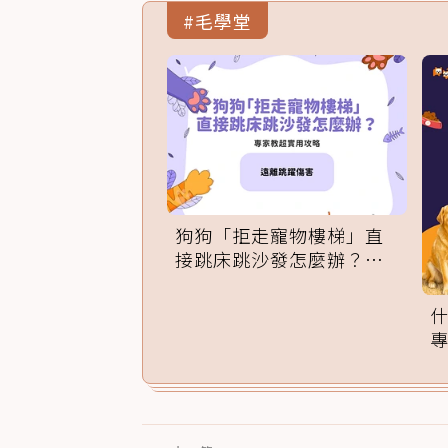
#毛學堂
狗狗「拒走寵物樓梯」直
接跳床跳沙發怎麼辦？專
家訓練法必學