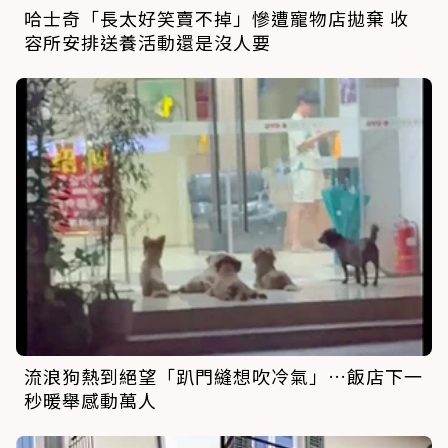
哈士奇「長太好笑賣不掉」慘遭寵物店拋棄 收
容所安排送養活動還是沒人要
流浪狗熱到絕望「趴門縫想吹冷氣」…飯店下一
秒暖舉感動萬人