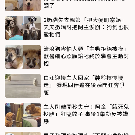
翻了
6奶貓失去親娘「把大麥町當媽」
天天撒嬌討抱飼主淚崩：狗狗也很
愛牠們
流浪狗害怕人類「主動拒絕被摸」
獸醫細心照顧讓牠終於學會主動討
抱
白汪迎接主人回家「裝矜持慢慢
走」 發現同伴追在後瞬間狂奔爭
寵
主人剛離開秒失守！阿金「餓死鬼
投胎」狂嗑餃子 事後1舉動反被讚
爆