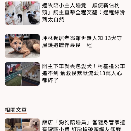
邊牧陪小主人睡覺「順便霸佔枕
頭」飼主直擊全程笑翻：過程絲滑
到太自然
坪林獨居老翁離世無人知 13犬守
屋護遺體伴最後一程
飼主下車就丟包愛犬！柯基追公車
追不到 獲救後默默流淚13萬人心
都碎了
相關文章
飯店「狗狗陪睡員」當隨身管家還
有罐罐小費 訂房搶破頭網友卻戰