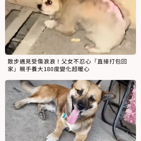
散步遇見受傷浪浪！父女不忍心「直接打包回
家」親手養大180度變化超暖心