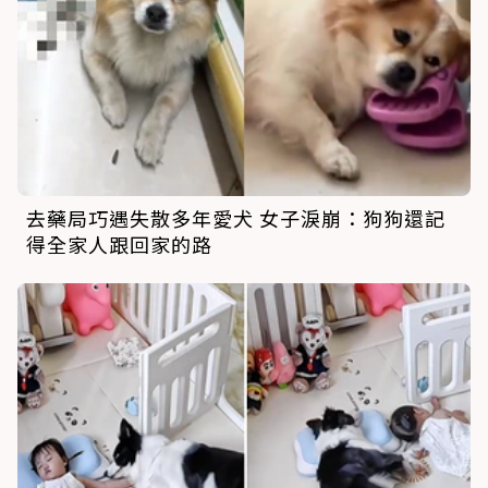
去藥局巧遇失散多年愛犬 女子淚崩：狗狗還記
得全家人跟回家的路