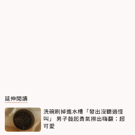
延伸閱讀
洗碗刷掉進水槽「發出沒聽過怪
叫」 男子鼓起勇氣撈出嗨翻：超
可愛