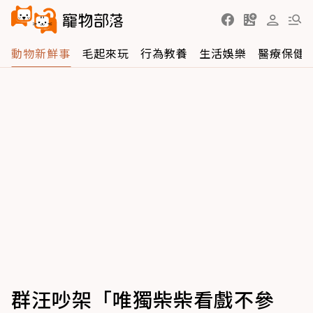
動物新鮮事
毛起來玩
行為教養
生活娛樂
醫療保健
群汪吵架「唯獨柴柴看戲不參