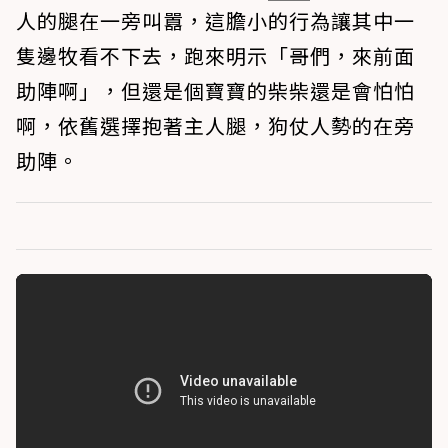
人的腿在一旁叫囂，這膽小的行為讓其中一
隻邊牧看不下去，跑來明示「哥們，來前面
助陣啊」，但還是個寶寶的柴柴還是會怕怕
啊，依舊選擇抱著主人腿，狗仗人勢的在旁
助陣。