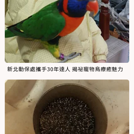
新北動保處攜手30年達人 揭祕寵物鳥療癒魅力