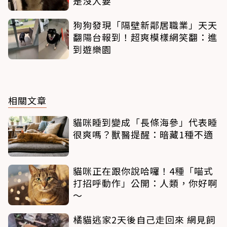
是沒人要
狗狗發現「隔壁新鄰居職業」天天
翻陽台報到！超爽模樣網笑翻：進
到遊樂園
相關文章
貓咪睡到變成「長條海參」代表睡
很爽嗎？獸醫提醒：暗藏1種不適
貓咪正在跟你說哈囉！4種「喵式
打招呼動作」公開：人類，你好啊
～
橘貓逃家2天後自己走回來 網見飼