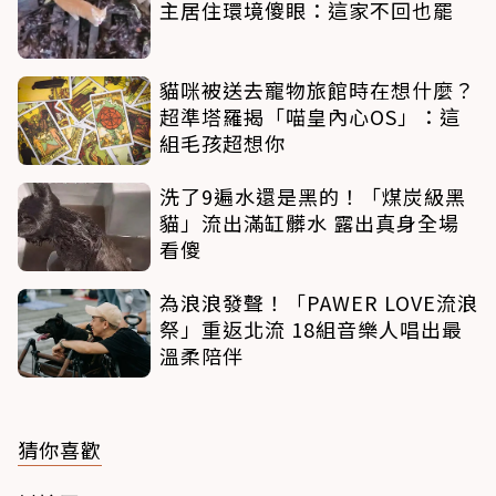
主居住環境傻眼：這家不回也罷
貓咪被送去寵物旅館時在想什麼？
超準塔羅揭「喵皇內心OS」：這
組毛孩超想你
洗了9遍水還是黑的！「煤炭級黑
貓」流出滿缸髒水 露出真身全場
看傻
為浪浪發聲！「PAWER LOVE流浪
祭」重返北流 18組音樂人唱出最
溫柔陪伴
猜你喜歡