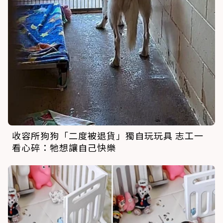
收容所狗狗「二度被退貨」獨自玩玩具 志工一
看心碎：牠想讓自己快樂