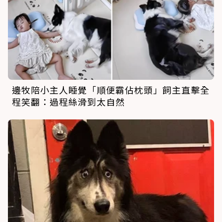
邊牧陪小主人睡覺「順便霸佔枕頭」飼主直擊全
程笑翻：過程絲滑到太自然