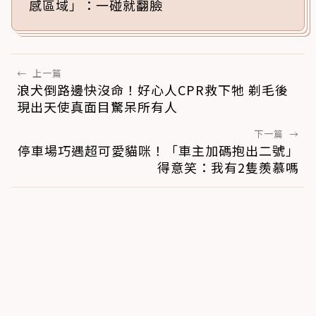
感區域」：一碰就翻臉
←
上一篇
浪犬倒路邊快沒命！好心人CPR救下牠 剃毛後
現出天使真面目驚呆所有人
下一篇
→
停車場巧遇超可愛貓咪！「車主加碼抱出二號」
得意笑：我有2隻羨慕嗎