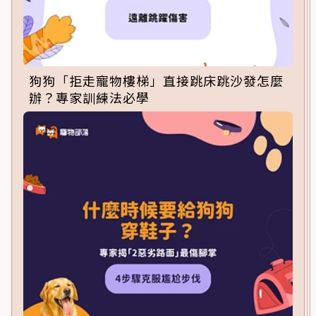
狗狗「拒走寵物樓梯」直接跳床跳沙發怎麼
辦？專家訓練法必學