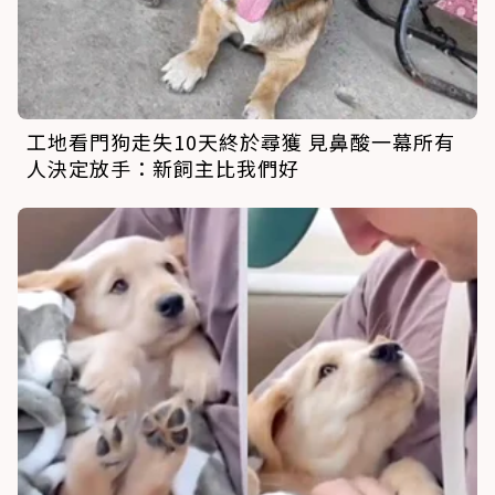
工地看門狗走失10天終於尋獲 見鼻酸一幕所有
人決定放手：新飼主比我們好