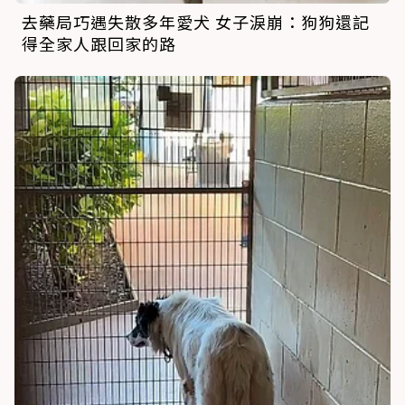
去藥局巧遇失散多年愛犬 女子淚崩：狗狗還記
得全家人跟回家的路