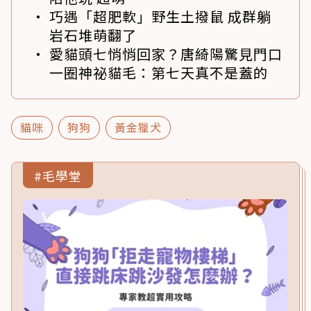
巧遇「超肥軟」野生土撥鼠 成群躺
岩石堆萌翻了
愛貓頭七悄悄回家？唐綺陽驚見門口
一圈神祕貓毛：第七天真不是蓋的
貓咪
狗狗
黃金獵犬
#毛學堂