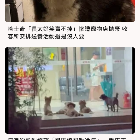
哈士奇「長太好笑賣不掉」慘遭寵物店拋棄 收
容所安排送養活動還是沒人要