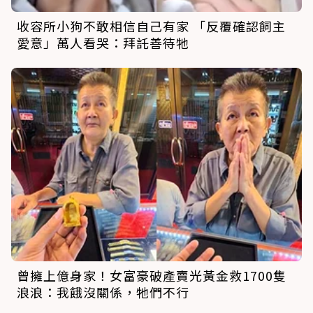
收容所小狗不敢相信自己有家 「反覆確認飼主
愛意」萬人看哭：拜託善待牠
曾擁上億身家！女富豪破產賣光黃金救1700隻
浪浪：我餓沒關係，牠們不行