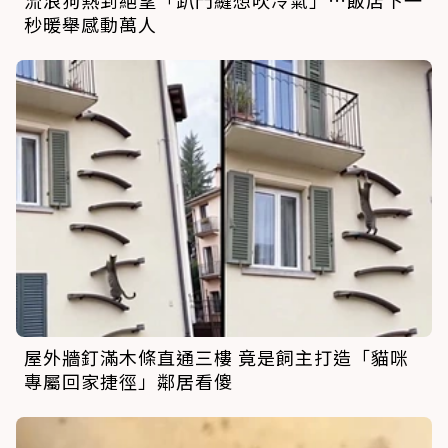
流浪狗熱到絕望「趴門縫想吹冷氣」…飯店下一
秒暖舉感動萬人
屋外牆釘滿木條直通三樓 竟是飼主打造「貓咪
專屬回家捷徑」鄰居看傻