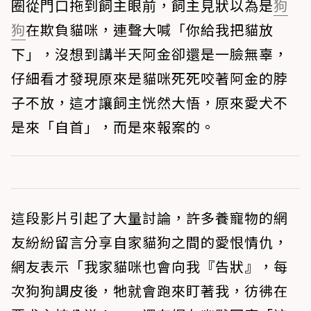
圈從門口拖到飼主眼前，飼主見狀以為是
狗
狗
在欺負貓咪，連聲大喊「你給我把貓放
下」，沒想到講半天阿金卻還是一臉無辜，
仔細看才發現原來是貓咪死死咬著阿金的脖
子不放，這才讓飼主恍然大悟，原來愛犬不
是來「自首」，而是來報案的。
這段影片引起了大量討論，許多養寵物的網
友紛紛留言分享自家貓狗之間的愛恨情仇，
網友表示「我家貓咪也會向我『告狀』，每
次狗狗調皮後，牠就會跑來盯著我，彷彿在