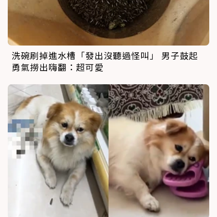
洗碗刷掉進水槽「發出沒聽過怪叫」 男子鼓起
勇氣撈出嗨翻：超可愛