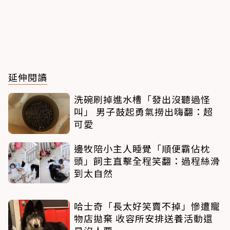
延伸閱讀
洗碗刷掉進水槽「發出沒聽過怪
叫」 男子鼓起勇氣撈出嗨翻：超
可愛
邊牧陪小主人睡覺「順便霸佔枕
頭」飼主直擊全程笑翻：過程絲滑
到太自然
哈士奇「長太好笑賣不掉」慘遭寵
物店拋棄 收容所安排送養活動還