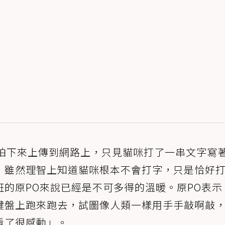
文字拍下來上傳到網路上，只見貓咪打了一串文字寫
，雖然理智上知道貓咪根本不會打字，只是恰好
的原PO來說已經是不可多得的溫暖。原PO表示
鍵盤上跑來跑去，試圖像人類一樣用手手敲啊敲
看了很感動」。