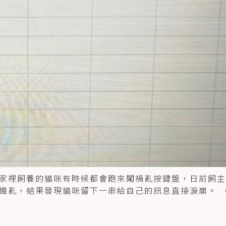
家裡飼養的貓咪有時候都會跑來闖禍亂按鍵盤，日前飼主
搗亂，結果發現貓咪留下一串給自己的訊息直接淚崩。 