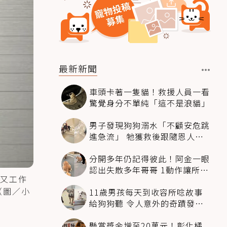
最新新聞
車頭卡著一隻貓！救援人員一看
驚覺身分不單純「這不是浪貓」
男子發現狗狗溺水「不顧安危跳
進急流」 牠獲救後跟隨恩人不
停搖尾致謝
分開多年仍記得彼此！阿金一眼
認出失散多年哥哥 1動作讓所有
又工作
人都哭了
（圖／小
11歲男孩每天到收容所唸故事
給狗狗聽 令人意外的奇蹟發生
感動全網
懸賞獎金增至20萬元！彰化橘