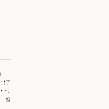
著
打出了
，他
，「但