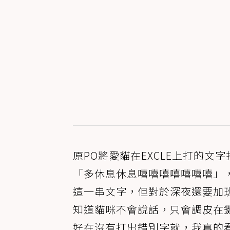
原PO將愛貓在EXCLE上打的
「多休息休息嘻嘻嘻嘻嘻嘻嘻」
這一串文字，但對於深夜還要加班
知道貓咪不會說話，只會調皮在
好在沒有打出錯別字就，我真的