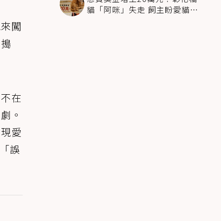
貓「阿咪」失走 飼主盼愛貓趕
快回家
跑來闖
來搗
主不在
鬧劇。
發現愛
咪「誤
。