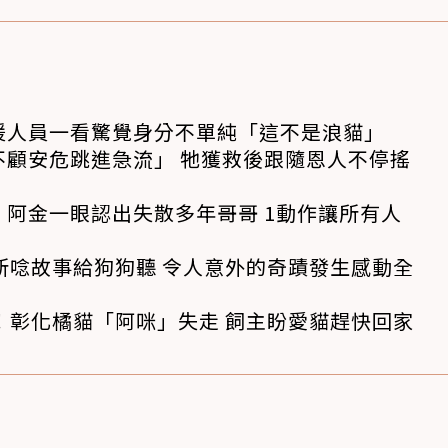
援人員一看驚覺身分不單純「這不是浪貓」
不顧安危跳進急流」 牠獲救後跟隨恩人不停搖
阿金一眼認出失散多年哥哥 1動作讓所有人
所唸故事給狗狗聽 令人意外的奇蹟發生感動全
！彰化橘貓「阿咪」失走 飼主盼愛貓趕快回家