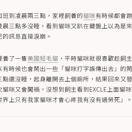
加班到凌晨兩三點，家裡飼養的
貓咪
有時候都會
凌晨三點多沒睡，看到貓咪又趴在鍵盤上以為是
己的訊息直接淚崩。
裡養了一隻
美國短毛貓
，平時貓咪就很喜歡趁飼
以有時候也會鬧出一些「貓咪打字誤傳出去」的
三點還沒睡，起身離開去上個廁所，結果回來又
貓咪又會闖禍，沒想到飼主看到EXCLE上面貓
世界上只有我家貓咪才會心疼我有沒有過勞死」