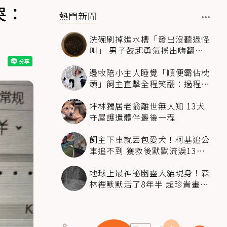
哭：
熱門新聞
洗碗刷掉進水槽「發出沒聽過怪
叫」 男子鼓起勇氣撈出嗨翻：
超可愛
邊牧陪小主人睡覺「順便霸佔枕
頭」飼主直擊全程笑翻：過程絲
滑到太自然
坪林獨居老翁離世無人知 13犬
守屋護遺體伴最後一程
飼主下車就丟包愛犬！柯基追公
車追不到 獲救後默默流淚13萬
人心都碎了
地球上最神秘幽靈大貓現身！森
林裡默默活了8年半 超珍貴畫面
科學家嗨翻