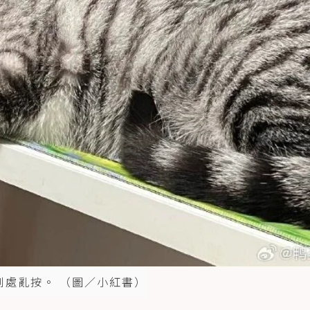
到處亂按。 （圖／小紅書）