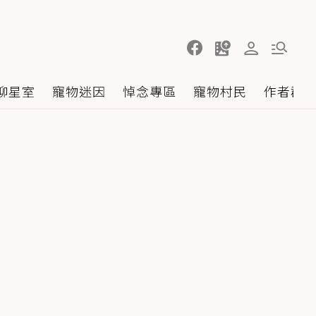
聊星室
寵物迷因
悼念專區
寵物村民
作者群