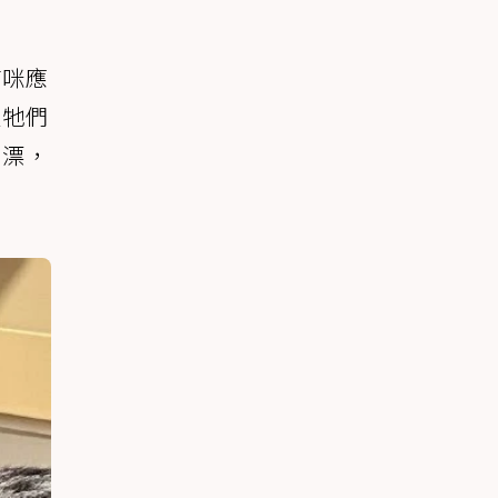
貓咪應
但牠們
北漂，