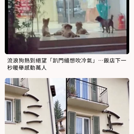
流浪狗熱到絕望「趴門縫想吹冷氣」…飯店下一
秒暖舉感動萬人