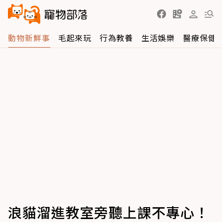
動物新鮮事
毛起來玩
行為教養
生活娛樂
醫療保健
浪貓溜進教室旁聽上課不專心！