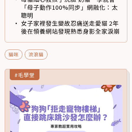
「母子動作100%同步」網融化：太
聰明
女子家裡發生變故忍痛送走愛貓 2年
後在領養網站發現熟悉身影全家淚崩
貓咪
流浪貓
#毛學堂