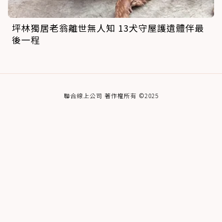
坪林獨居老翁離世無人知 13犬守屋護遺體伴最
後一程
聯合線上公司 著作權所有 ©2025