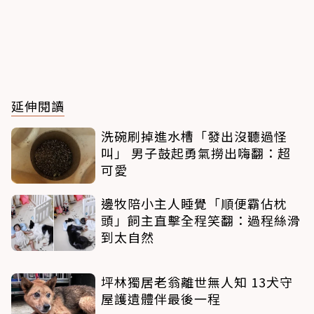
延伸閱讀
洗碗刷掉進水槽「發出沒聽過怪
叫」 男子鼓起勇氣撈出嗨翻：超
可愛
邊牧陪小主人睡覺「順便霸佔枕
頭」飼主直擊全程笑翻：過程絲滑
到太自然
坪林獨居老翁離世無人知 13犬守
屋護遺體伴最後一程