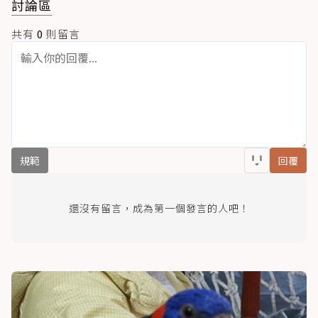
討論區
共有
0
則留言
規範
回覆
還沒有留言，成為第一個發言的人吧！