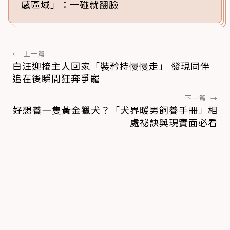
感區域」：一碰就翻臉
←
上一篇
白汪迎接主人回家「裝矜持慢慢走」 發現同伴
追在後瞬間狂奔爭寵
下一篇
→
好想養一隻黃金獵犬？「犬界暖男飼養手冊」相
處祕訣與現實面必看