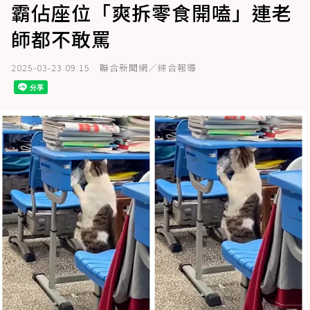
霸佔座位「爽拆零食開嗑」連老
師都不敢罵
2025-03-23 09:15
聯合新聞網／綜合報導