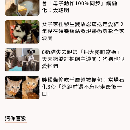
會「母子動作100%同步」網融
化：太聰明
女子家裡發生變故忍痛送走愛貓 2
年後在領養網站發現熟悉身影全家
淚崩
6奶貓失去親娘「把大麥町當媽」
天天撒嬌討抱飼主淚崩：狗狗也很
愛牠們
胖橘貓偷吃千層麵被抓包！當場石
化3秒「逃跑前還不忘叼走最後一
口」
猜你喜歡