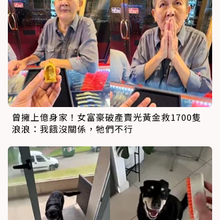
曾擁上億身家！女富豪破產賣光黃金救1700隻
浪浪：我餓沒關係，牠們不行