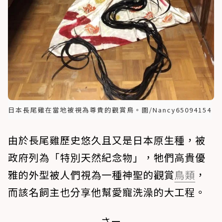
日本長尾雞在當地被視為尊貴的觀賞鳥。圖/Nancy65094154
由於長尾雞歷史悠久且又是日本原生種，被
政府列為「特別天然紀念物」，牠們高貴優
雅的外型被人們視為一種神聖的觀賞
鳥類
，
而該名飼主也分享他幫愛寵洗澡的大工程。
さー