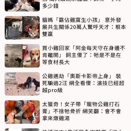
多少錢
貓媽「霸佔雞窩生小孩」 意外發
展共生關係20萬人驚呼天才：根本
雙贏
買小雞回家「阿金每天守在身邊不
肯離開」 飼主傻了：牠是不是在
等食材長大
公雞遇劫「奧斯卡影帝上身」 裝
死騙過2汪 網全看傻：演技已經超
越pro級
太獵奇！女子帶「寵物公雞打石
膏」不捨牠骨折 網笑翻：會不會
拿來燉雞湯