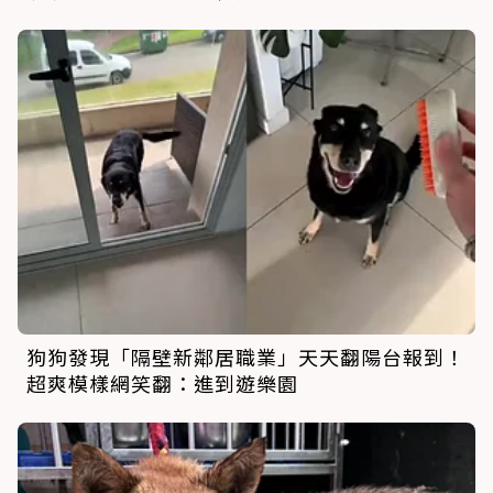
狗狗發現「隔壁新鄰居職業」天天翻陽台報到！
超爽模樣網笑翻：進到遊樂園