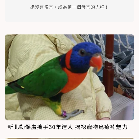
還沒有留言，成為第一個發言的人吧！
新北動保處攜手30年達人 揭祕寵物鳥療癒魅力