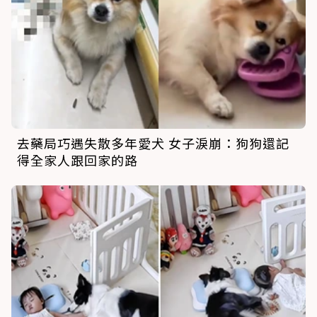
去藥局巧遇失散多年愛犬 女子淚崩：狗狗還記
得全家人跟回家的路