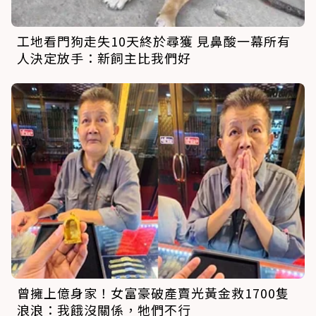
工地看門狗走失10天終於尋獲 見鼻酸一幕所有
人決定放手：新飼主比我們好
曾擁上億身家！女富豪破產賣光黃金救1700隻
浪浪：我餓沒關係，牠們不行