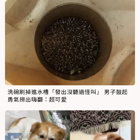
洗碗刷掉進水槽「發出沒聽過怪叫」 男子鼓起
勇氣撈出嗨翻：超可愛