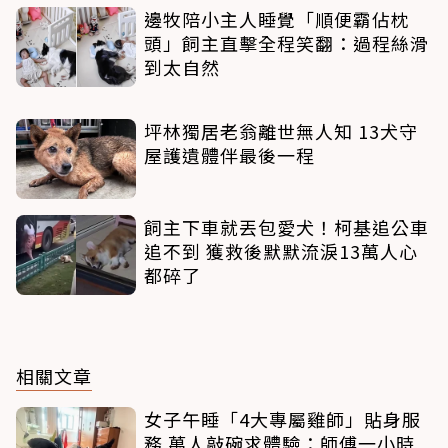
邊牧陪小主人睡覺「順便霸佔枕
頭」飼主直擊全程笑翻：過程絲滑
到太自然
坪林獨居老翁離世無人知 13犬守
屋護遺體伴最後一程
飼主下車就丟包愛犬！柯基追公車
追不到 獲救後默默流淚13萬人心
都碎了
相關文章
女子午睡「4大專屬雞師」貼身服
務 萬人敲碗求體驗：師傅一小時