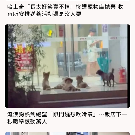
哈士奇「長太好笑賣不掉」慘遭寵物店拋棄 收
容所安排送養活動還是沒人要
流浪狗熱到絕望「趴門縫想吹冷氣」…飯店下一
秒暖舉感動萬人