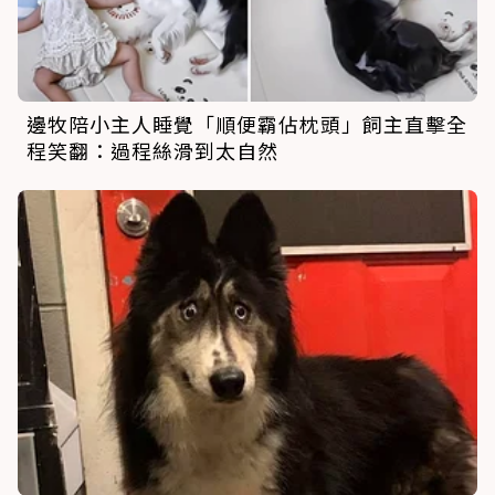
邊牧陪小主人睡覺「順便霸佔枕頭」飼主直擊全
程笑翻：過程絲滑到太自然