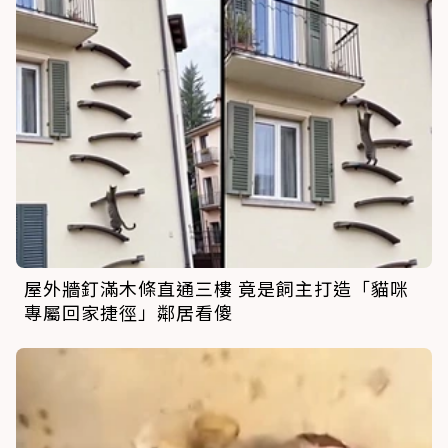
屋外牆釘滿木條直通三樓 竟是飼主打造「貓咪
專屬回家捷徑」鄰居看傻