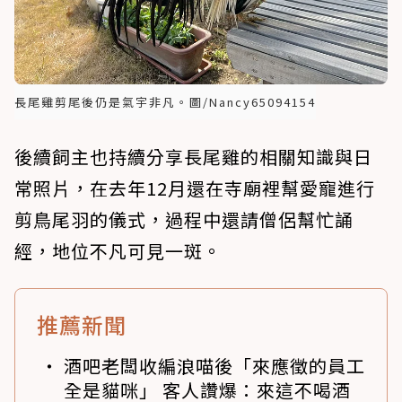
長尾雞剪尾後仍是氣宇非凡。圖/Nancy65094154
後續飼主也持續分享長尾雞的相關知識與日
常照片，在去年12月還在寺廟裡幫愛寵進行
剪鳥尾羽的儀式，過程中還請僧侶幫忙誦
經，地位不凡可見一斑。
推薦新聞
酒吧老闆收編浪喵後「來應徵的員工
全是貓咪」 客人讚爆：來這不喝酒