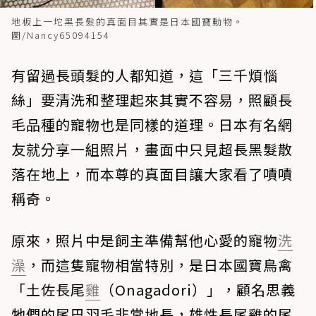
地板上一坨黑長髮的真面目其實是日本國寶動物。
圖/Nancy65094154
有留過長頭髮的人都知道，這「三千煩惱
絲」要清洗和整理起來其實不容易，照顧長
毛品種的寵物也是同樣的道理。日本有名網
友就分享一組照片，畫面中只見超長黑髮散
落在地上，而本尊的真面目讓大家看了嘖嘖
稱奇。
原來，照片中是飼主準備幫他心愛的寵物
洗
澡
，而這隻寵物相當特別，是日本國寶鳥禽
「土佐長尾
雞
（Onagadori）」，顧名思義
牠們的尾巴羽毛非常地長，雄性長尾雞的尾