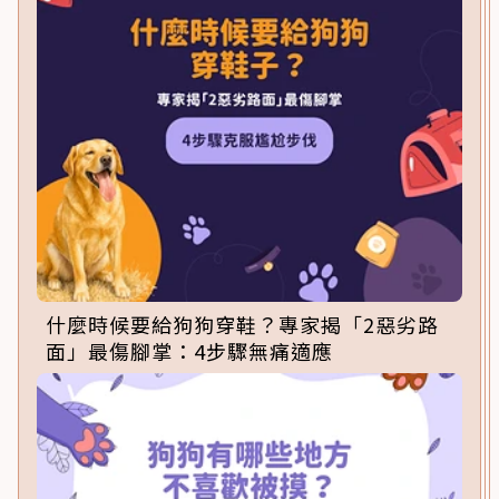
什麼時候要給狗狗穿鞋？專家揭「2惡劣路
面」最傷腳掌：4步驟無痛適應