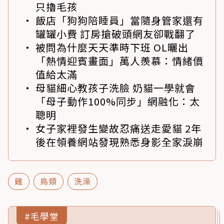
只擼毛孩
飯店「狗狗陪睡員」當隨身管家還有
罐罐小費 訂房搶破頭網友卻戰翻了
被問為什麼天天準時下班 OL曬出
「熱情迎賓畫面」萬人羨慕：情緒價
值給太滿
母貓細心教孩子洗臉 奶貓一學就會
「母子動作100%同步」網融化：太
聰明
女子家裡發生變故忍痛送走愛貓 2年
後在領養網站發現熟悉身影全家淚崩
雞
鳥類
洗澡
#毛學堂