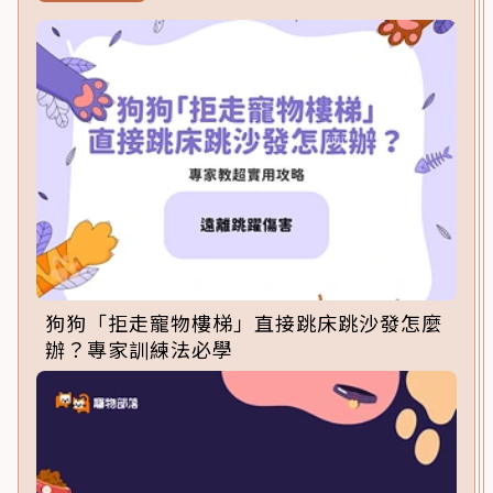
狗狗「拒走寵物樓梯」直接跳床跳沙發怎麼
辦？專家訓練法必學